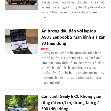
Bài viết giới thiệu để bạn đọc tham khảo một
vài mẫu xe ô tô giá từ 1 tỷ đến 2 tỷ đồng đẳng
cấp với thiết kế ấn tượng và động cơ mạnh
mẽ.
Ấn tượng đầu tiên với laptop
ASUS Zenbook 2 màn hình giá gần
90 triệu đồng
Tương tự như các mẫu laptop hai màn hình
thế hệ trước, ASUS Zenbook DUO (UX8407)
hứa hẹn mang đến trải nghiệm vươn tới đỉnh
cao với hai màn hình cảm ứng OLED kích
thước đầy đủ 14 inch, đạt chuẩn Copilot+ PC,
tích hợp chip AI Intel Core Ultra X9 Series 3
mạnh mẽ nhất.
Cận cảnh Geely EX2: Không gian
rộng rãi vượt trội trong tầm giá
500 triệu đồng