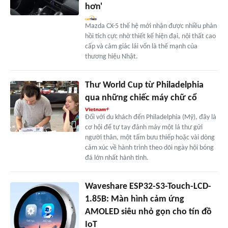
hơn'
Mazda CX-5 thế hệ mới nhận được nhiều phản
hồi tích cực nhờ thiết kế hiện đại, nội thất cao
cấp và cảm giác lái vốn là thế mạnh của
thương hiệu Nhật.
Thư World Cup từ Philadelphia
qua những chiếc máy chữ cổ
Đối với du khách đến Philadelphia (Mỹ), đây là
cơ hội để tự tay đánh máy một lá thư gửi
người thân, một tấm bưu thiếp hoặc vài dòng
cảm xúc về hành trình theo dõi ngày hội bóng
đá lớn nhất hành tinh.
Waveshare ESP32-S3-Touch-LCD-
1.85B: Màn hình cảm ứng
AMOLED siêu nhỏ gọn cho tín đồ
IoT