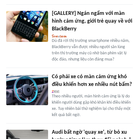
[GALLERY] Ngán ngẩm với màn
hình cảm ứng, giới trẻ quay về với
BlackBerry
Dù đã rời thị trường smartphone nhiều năm,
BlackBerry vẫn được nhiều người săn lùng
trên thị trường máy cũ nhờ bàn phím vật lý
độc đáo, nhưng liệu còn đáng mua?
Có phải xe có màn cảm ứng khó
điều khiển hơn xe nhiều nút bấm?
Theo nhiều người, màn hình cảm ứng là lý do
khiến người dùng gặp khó khăn khi điều khiển
xe. Tuy nhiên bài thử nghiệm lại cho thấy một
kết quả bất ngờ.
Audi bất ngờ 'quay xe', từ bỏ xu