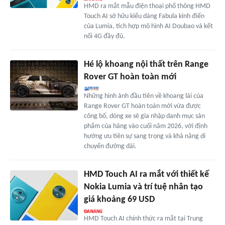
HMD ra mắt mẫu điện thoại phổ thông HMD
Touch AI sở hữu kiểu dáng Fabula kinh điển
của Lumia, tích hợp mô hình AI Doubao và kết
nối 4G đầy đủ.
Hé lộ khoang nội thất trên Range
Rover GT hoàn toàn mới
Những hình ảnh đầu tiên về khoang lái của
Range Rover GT hoàn toàn mới vừa được
công bố, dòng xe sẽ gia nhập danh mục sản
phẩm của hãng vào cuối năm 2026, với định
hướng ưu tiên sự sang trọng và khả năng di
chuyển đường dài.
HMD Touch AI ra mắt với thiết kế
Nokia Lumia và trí tuệ nhân tạo
giá khoảng 69 USD
HMD Touch AI chính thức ra mắt tại Trung