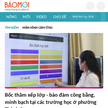
NÓNG
MỚI
VIDEO
CHỦ ĐỀ
#ASEAN Cup 2026
#Trí tuệ nhân tạo
#Mỹ - Iran
#Khám phá Việt Nam
TÌM KIẾM
MÀN HÌNH CẢM ỨNG
#Khám phá thế giới
Bốc thăm xếp lớp - bảo đảm công bằng,
minh bạch tại các trường học ở phường