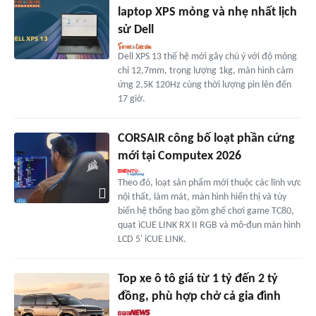
laptop XPS mỏng và nhẹ nhất lịch
sử Dell
Dell XPS 13 thế hệ mới gây chú ý với độ mỏng
chỉ 12,7mm, trọng lượng 1kg, màn hình cảm
ứng 2,5K 120Hz cùng thời lượng pin lên đến
17 giờ.
CORSAIR công bố loạt phần cứng
mới tại Computex 2026
Theo đó, loạt sản phẩm mới thuộc các lĩnh vực
nội thất, làm mát, màn hình hiển thị và tùy
biến hệ thống bao gồm ghế chơi game TC80,
quạt iCUE LINK RX II RGB và mô-đun màn hình
LCD 5' iCUE LINK.
Top xe ô tô giá từ 1 tỷ đến 2 tỷ
đồng, phù hợp chở cả gia đình