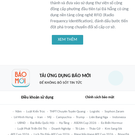
thành và đưa vào sử dụng thư viện số cộng
đồng cấp phường đầu tiên tại Đà Nẵng có ứng
dụng nền tảng công nghệ RFID (Radio
Frequency Identification), đánh dấu bước tiến
đột phá trong chuyển đổi số cấp cơ sở.
XEM THÊM
TẢI ỨNG DỤNG BÁO MỚI
ĐỂ KHÔNG BỎ SÓT TIN TỨC
Điều khoản sử dụng
Chính sách bảo mật
Năm
Luật Kiến Trúc
THPT Chuyên Tuyên Quang
Logistic
Sophon Zaram
Lê Minh Hưng
Iran
Mỹ
Campuchia
Trump
Liên Bang Nga
Indonesia
UBND
Đại Biểu Quốc Hội
Hạ Tầng
ASEAN Cup 2026
Eo Biển Hormuz
Luật Phát Triển Đô Thị
Doanh Nghiệp
Tô Lâm
Tháo Gỡ
Kim Sang-Sik
AFF Cup 2026
Lịch Thi Đấu AFF Cup 2026
Bảng Xếp Hạng AFF Cup 2026
Bóng Đá