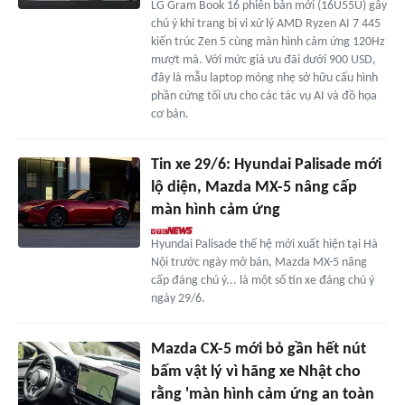
LG Gram Book 16 phiên bản mới (16U55U) gây
chú ý khi trang bị vi xử lý AMD Ryzen AI 7 445
kiến trúc Zen 5 cùng màn hình cảm ứng 120Hz
mượt mà. Với mức giá ưu đãi dưới 900 USD,
đây là mẫu laptop mỏng nhẹ sở hữu cấu hình
phần cứng tối ưu cho các tác vụ AI và đồ họa
cơ bản.
Tin xe 29/6: Hyundai Palisade mới
lộ diện, Mazda MX-5 nâng cấp
màn hình cảm ứng
Hyundai Palisade thế hệ mới xuất hiện tại Hà
Nội trước ngày mở bán, Mazda MX-5 nâng
cấp đáng chú ý... là một số tin xe đáng chú ý
ngày 29/6.
Mazda CX-5 mới bỏ gần hết nút
bấm vật lý vì hãng xe Nhật cho
rằng 'màn hình cảm ứng an toàn