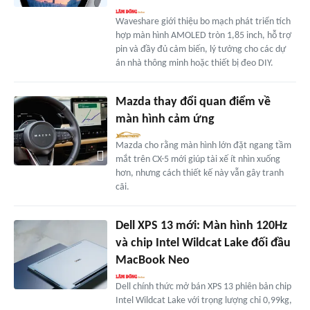
Waveshare giới thiệu bo mạch phát triển tích
hợp màn hình AMOLED tròn 1,85 inch, hỗ trợ
pin và đầy đủ cảm biến, lý tưởng cho các dự
án nhà thông minh hoặc thiết bị đeo DIY.
Mazda thay đổi quan điểm về
màn hình cảm ứng
Mazda cho rằng màn hình lớn đặt ngang tầm
mắt trên CX-5 mới giúp tài xế ít nhìn xuống
hơn, nhưng cách thiết kế này vẫn gây tranh
cãi.
Dell XPS 13 mới: Màn hình 120Hz
và chip Intel Wildcat Lake đối đầu
MacBook Neo
Dell chính thức mở bán XPS 13 phiên bản chip
Intel Wildcat Lake với trọng lượng chỉ 0,99kg,