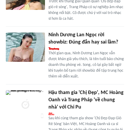
Trước khi thắng giải Quán quân 'Chị đẹp đạp
gió rẽ sóng', Trang Pháp có sự nghiệp âm nhạc
không nổi bật. Cô được chú ý với vai trò nhạc
sĩ hơn là ca hát.
Ninh Dương Lan Ngọc rời
showbiz: Đúng đắn hay sai lầm?
Thời gian qua, Ninh Dương Lan Ngọc vẫn
được khán giả yêu thích, là tên tuổi bảo chứng
doanh thu phòng vé. Song, cô lại gây bất ngờ
khi tuyên bố tạm rời showbiz để tập trung học
thêm về diễn xuất.
Hậu tham gia 'Chị Đẹp', MC Hoàng
Oanh và Trang Pháp 'về chung
nhà' với Chi Pu
Sau khi cùng tham gia show 'Chị Đẹp Đạp Gió
Rẽ Sóng' bản Việt, MC Hoàng Oanh và ca sĩ
Trang Pháp xác nhận về chung công ty quản lý