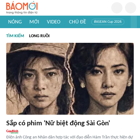
NÓNG
MỚI
VIDEO
CHỦ ĐỀ
#ASEAN Cup 2026
#Trí tuệ nhân tạo
#Mỹ - Iran
#Khám phá Việt Nam
TÌM KIẾM
LONG RUỒI
#Khám phá thế giới
Sắp có phim 'Nữ biệt động Sài Gòn'
Điện ảnh Công an Nhân dân hợp tác với đạo diễn Hàm Trần thực hiện dự