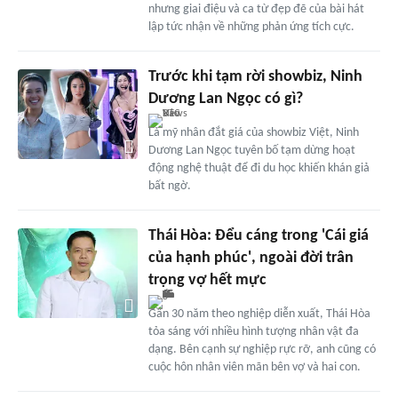
nhưng giai điệu và ca từ đẹp đẽ của bài hát
lập tức nhận về những phản ứng tích cực.
Trước khi tạm rời showbiz, Ninh
Dương Lan Ngọc có gì?
Là mỹ nhân đắt giá của showbiz Việt, Ninh
Dương Lan Ngọc tuyên bố tạm dừng hoạt
động nghệ thuật để đi du học khiến khán giả
bất ngờ.
Thái Hòa: Đểu cáng trong 'Cái giá
của hạnh phúc', ngoài đời trân
trọng vợ hết mực
Gần 30 năm theo nghiệp diễn xuất, Thái Hòa
tỏa sáng với nhiều hình tượng nhân vật đa
dạng. Bên cạnh sự nghiệp rực rỡ, anh cũng có
cuộc hôn nhân viên mãn bên vợ và hai con.