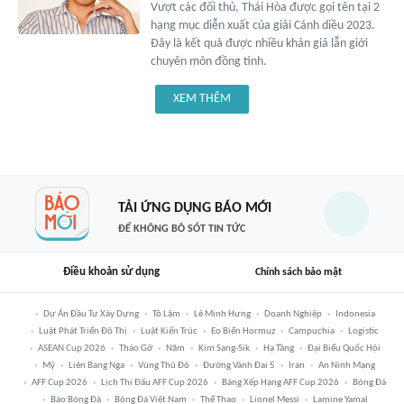
Vượt các đối thủ, Thái Hòa được gọi tên tại 2
hạng mục diễn xuất của giải Cánh diều 2023.
Đây là kết quả được nhiều khán giả lẫn giới
chuyên môn đồng tình.
XEM THÊM
TẢI ỨNG DỤNG BÁO MỚI
ĐỂ KHÔNG BỎ SÓT TIN TỨC
Điều khoản sử dụng
Chính sách bảo mật
Dự Án Đầu Tư Xây Dựng
Tô Lâm
Lê Minh Hưng
Doanh Nghiệp
Indonesia
Luật Phát Triển Đô Thị
Luật Kiến Trúc
Eo Biển Hormuz
Campuchia
Logistic
ASEAN Cup 2026
Tháo Gỡ
Năm
Kim Sang-Sik
Hạ Tầng
Đại Biểu Quốc Hội
Mỹ
Liên Bang Nga
Vùng Thủ Đô
Đường Vành Đai 5
Iran
An Ninh Mạng
AFF Cup 2026
Lịch Thi Đấu AFF Cup 2026
Bảng Xếp Hạng AFF Cup 2026
Bóng Đá
Báo Bóng Đá
Bóng Đá Việt Nam
Thể Thao
Lionel Messi
Lamine Yamal