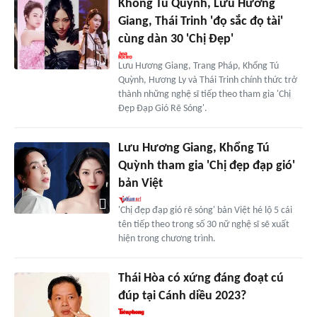
Khổng Tú Quỳnh, Lưu Hương
Giang, Thái Trinh 'đọ sắc đọ tài'
cùng dàn 30 'Chị Đẹp'
Lưu Hương Giang, Trang Pháp, Khổng Tú
Quỳnh, Hương Ly và Thái Trinh chính thức trở
thành những nghệ sĩ tiếp theo tham gia 'Chị
Đẹp Đạp Gió Rẽ Sóng'.
Lưu Hương Giang, Khổng Tú
Quỳnh tham gia 'Chị đẹp đạp gió'
bản Việt
'Chị đẹp đạp gió rẽ sóng' bản Việt hé lộ 5 cái
tên tiếp theo trong số 30 nữ nghệ sĩ sẽ xuất
hiện trong chương trình.
Thái Hòa có xứng đáng đoạt cú
đúp tại Cánh diều 2023?