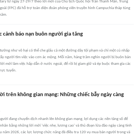
ry từ ngày 27-29/7 theo lời mời của Chủ tịch Quốc hội Trần Thanh Mẫn, Trung
goài (FPC) đã hỗ trợ toàn diện đoàn phóng viên truyền hình Campuchia tháp tùng
thăm.
c cảnh báo nạn buôn người gia tăng
 tưởng như vô hại có thể che giấu cả một đường dây tội phạm và chỉ một cú nhấp
đẩy người tìm việc vào cơn ác mộng. Mỗi năm, hàng trăm nghìn người bị buôn bán
ời mời làm việc hấp dẫn ở nước ngoài, để rồi bị giam giữ và ép buộc tham gia các
rực tuyến.
i trên không gian mạng: Những chiếc bẫy ngày càng
n
gười đang chuyển dịch nhanh lên không gian mạng, lợi dụng các nền tảng số để
 nhân bằng những lời mời 'việc nhẹ, lương cao' và thủ đoạn lừa đảo ngày càng tinh
đầu năm 2026, các lực lượng chức năng đã điều tra 120 vụ mua bán người trong và