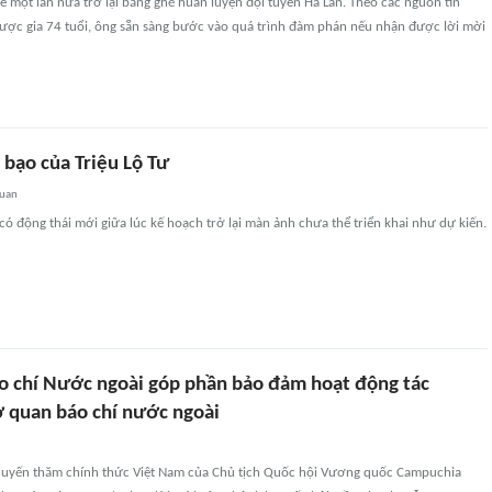
hể một lần nữa trở lại băng ghế huấn luyện đội tuyển Hà Lan. Theo các nguồn tin
lược gia 74 tuổi, ông sẵn sàng bước vào quá trình đàm phán nếu nhận được lời mời
 bạo của Triệu Lộ Tư
quan
 có động thái mới giữa lúc kế hoạch trở lại màn ảnh chưa thể triển khai như dự kiến.
o chí Nước ngoài góp phần bảo đảm hoạt động tác
ơ quan báo chí nước ngoài
uyến thăm chính thức Việt Nam của Chủ tịch Quốc hội Vương quốc Campuchia