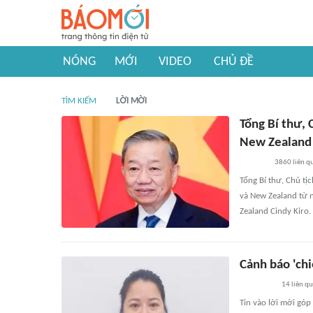
NÓNG
MỚI
VIDEO
CHỦ ĐỀ
TÌM KIẾM
LỜI MỜI
Tổng Bí thư,
New Zealand
3860
liên q
Tổng Bí thư, Chủ tị
và New Zealand từ 
Zealand Cindy Kiro.
Cảnh báo 'chi
14
liên q
Tin vào lời mời gó