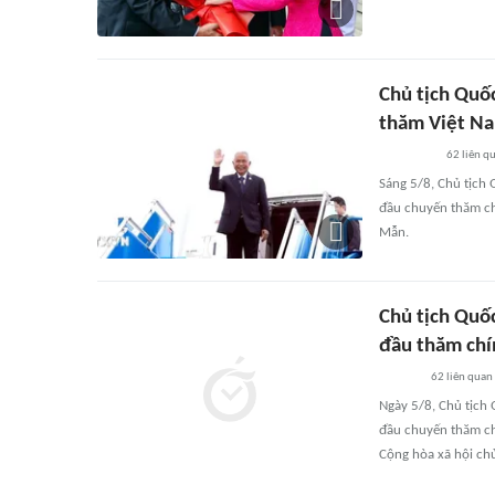
Chủ tịch Quốc
thăm Việt N
62
liên q
Sáng 5/8, Chủ tịch
đầu chuyến thăm ch
Mẫn.
Chủ tịch Quố
đầu thăm chí
62
liên quan
Ngày 5/8, Chủ tịch
đầu chuyến thăm ch
Cộng hòa xã hội ch