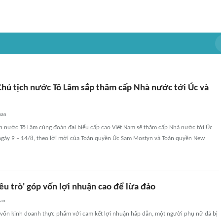
 Chủ tịch nước Tô Lâm sắp thăm cấp Nhà nước tới Úc và
uan
ch nước Tô Lâm cùng đoàn đại biểu cấp cao Việt Nam sẽ thăm cấp Nhà nước tới Úc
ngày 9 – 14/8, theo lời mời của Toàn quyền Úc Sam Mostyn và Toàn quyền New
êu trò' góp vốn lợi nhuận cao để lừa đảo
uan
p vốn kinh doanh thực phẩm với cam kết lợi nhuận hấp dẫn, một người phụ nữ đã bị