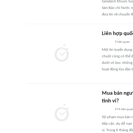
Samdech Khuon Suda
tâm Báo chí Nước n
đưa tin về chuyến 
Liên hợp quố
9
liên quan
Một tin tuyển dụng
chuột cũng có thể 
dưới vỏ bọc những l
hoạt động lừa đảo t
Mua bán ngườ
tinh vi?
274
liên qua
Tội phạm mua bán n
tiếp cận, dụ dỗ nạn
vi. Trong 6 tháng 