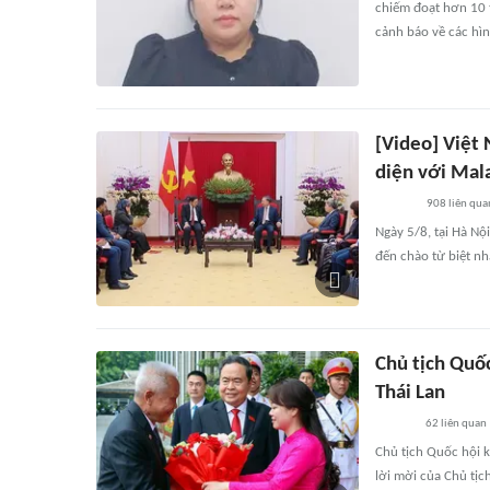
chiếm đoạt hơn 10 t
cảnh báo về các hì
[Video] Việt 
diện với Mal
908
liên qua
Ngày 5/8, tại Hà Nội
đến chào từ biệt nh
Chủ tịch Quốc
Thái Lan
62
liên quan
Chủ tịch Quốc hội 
lời mời của Chủ tị