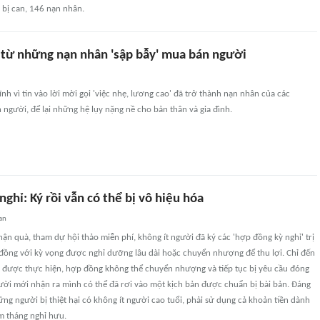
 bị can, 146 nạn nhân.
h từ những nạn nhân 'sập bẫy' mua bán người
nh vì tin vào lời mời gọi 'việc nhẹ, lương cao' đã trở thành nạn nhân của các
gười, để lại những hệ lụy nặng nề cho bản thân và gia đình.
ghỉ: Ký rồi vẫn có thể bị vô hiệu hóa
an
ận quà, tham dự hội thảo miễn phí, không ít người đã ký các 'hợp đồng kỳ nghỉ' trị
 đồng với kỳ vọng được nghỉ dưỡng lâu dài hoặc chuyển nhượng để thu lợi. Chỉ đến
g được thực hiện, hợp đồng không thể chuyển nhượng và tiếp tục bị yêu cầu đóng
ười mới nhận ra mình có thể đã rơi vào một kịch bản được chuẩn bị bài bản. Đáng
hững người bị thiệt hại có không ít người cao tuổi, phải sử dụng cả khoản tiền dành
 tháng nghỉ hưu.