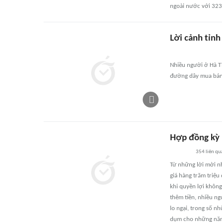
ngoài nước với 323
Lời cảnh tỉn
Nhiều người ở Hà Tĩ
đường dây mua bán n
Hợp đồng kỳ n
354
liên qu
Từ những lời mời nh
giá hàng trăm triệu
khi quyền lợi khôn
thêm tiền, nhiều ng
lo ngại, trong số n
dụm cho những năm