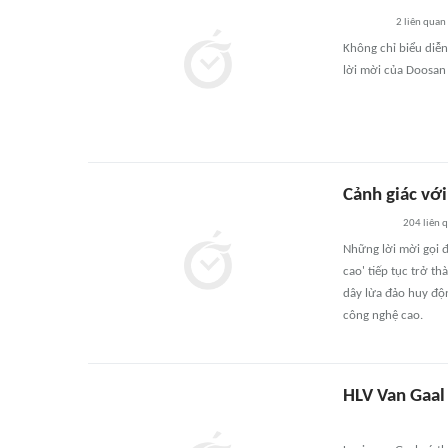
2
liên quan
Không chỉ biểu diễn
lời mời của Doosan 
Cảnh giác với
204
liên 
Những lời mời gọi đ
cao' tiếp tục trở t
dây lừa đảo huy độn
công nghệ cao.
HLV Van Gaal 