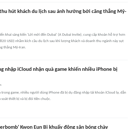
 thu hút khách du lịch sau ảnh hưởng bởi căng thẳng Mỹ-
iển khai sáng kiến 'Lời mời đến Dubai' (A Dubai Invite), cung cấp khoản hỗ trợ hơn
820 USD) nhằm kích cầu du lịch sau khi lượng khách và doanh thu ngành này sụt
ng thẳng Mỹ-Iran.
ng nhập iCloud nhận quà game khiến nhiều iPhone bị
an
 trong game, nhiều người dùng iPhone đã bị dụ đăng nhập tài khoản iCloud lạ, dẫn
oát thiết bị và bị đòi tiền chuộc.
erbomb' Kwon Eun Bi khuấy động sân bóng chày