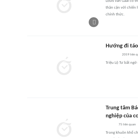
Louis van Gaal có t
thân cận với chiến 
chính thức.
Hướng đi táo
2059
liên 
Triệu Lộ Tư bất ngờ
Trung tâm Bá
nghiệp của c
75
liên quan
Trong khuôn khổ ch