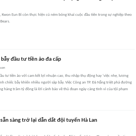
, Kwon Eun Bi còn thực hiện cú ném bóng khai cuộc đầu tiên trong sự nghiệp theo
Bears.
 bẫy đầu tư tiền ảo đa cấp
quan
ầu tư tiền ảo với cam kết lợi nhuận cao, thu nhập thụ động hay 'việc nhẹ, lương
hành chiếc bẫy khiến nhiều người sập bẫy. Việc Công an TP. Đà Nẵng triệt phá đường
g hàng trăm tỷ đồng là lời cảnh báo về thủ đoạn ngày càng tinh vi của tội phạm
sẵn sàng trở lại dẫn dắt đội tuyển Hà Lan