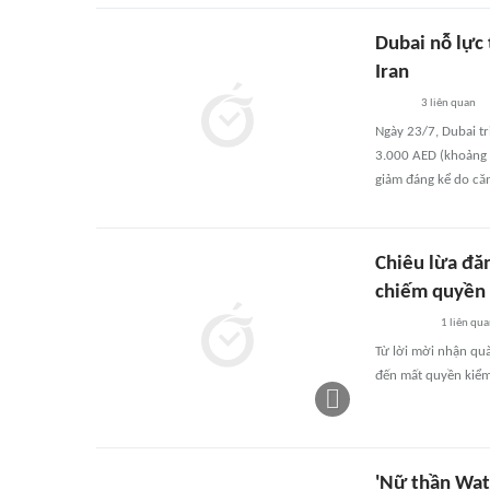
Dubai nỗ lực
Iran
3
liên quan
Ngày 23/7, Dubai tr
3.000 AED (khoảng 
giảm đáng kể do că
Chiêu lừa đă
chiếm quyền
1
liên qu
Từ lời mời nhận quà
đến mất quyền kiểm s
'Nữ thần Wat