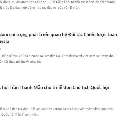
ỷ đồng. Vụ án vừa được Công an TP. Đà Nẵng khởi tố tiếp tục gióng lên hồi chuông
nh thức lừa đảo núp bóng hợp tác đầu tư, góp vốn làm ăn.
Nam coi trọng phát triển quan hệ Đối tác Chiến lược toàn
aysia
n
, Tổng Bí thư, Chủ tịch nước Tô Lâm tiếp Đại sứ Malaysia tại Việt Nam Tan Yang Thai
ân kết thúc nhiệm kỳ công tác.
 hội Trần Thanh Mẫn chủ trì lễ đón Chủ tịch Quốc hội
kiêm Chủ tịch Hạ viện Thái Lan Sophon Zaram đang có chuyến thăm Việt Nam theo
ch Quốc hội Trần Thanh Mẫn.