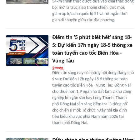
54km chính thức được đưa vào khai thác đồng
bộ, mở ra trục giao thông chiến lược mới,
giảm áp lực cho quốc lộ 51 và rút ngắn thời
gian di chuyển giữa các địa phương.
Điểm tin '5 phút biết hết' sáng 18-
5: Dự kiến 17h ngày 18-5 thông xe
toàn tuyến cao tốc Biên Hòa -
Vũng Tàu
Điểm tin sáng nay có những nội dung đáng chú
ý sau: Dự kiến 17h ngày 18-5 thông xe toàn
tuyến cao tốc Biên Hòa - Vũng Tàu; Đồng Nai
cho thuê hơn 1,9 ngàn ha đất làm 2 khu công
nghiệp lớn gần sân bay Long Thành; Thành
phố Đồng Nai sẵn sàng kiểm tra '3 tiếng nổ'
cho chiến sĩ mới; Tổ chức Ngày hội gia đình
tiêu biểu khu vực phía Nam năm 2026 tại
thành phố Đồng Nai.