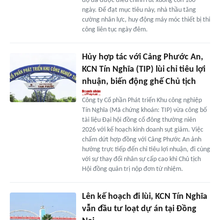
độ đã được điều chỉnh rút xuống còn 100
ngày. Để đạt mục tiêu này, nhà thầu tăng
cường nhân lực, huy động máy móc thiết bị thi
công liên tục ngày đêm.
Hủy hợp tác với Cảng Phước An,
KCN Tín Nghĩa (TIP) lùi chỉ tiêu lợi
nhuận, biến động ghế Chủ tịch
Công ty Cổ phần Phát triển Khu công nghiệp
Tín Nghĩa (Mã chứng khoán: TIP) vừa công bố
tài liệu Đại hội đồng cổ đông thường niên
2026 với kế hoạch kinh doanh sụt giảm. Việc
chấm dứt hợp đồng với Cảng Phước An ảnh
hưởng trực tiếp đến chỉ tiêu lợi nhuận, đi cùng
với sự thay đổi nhân sự cấp cao khi Chủ tịch
Hội đồng quản trị nộp đơn từ nhiệm.
Lên kế hoạch đi lùi, KCN Tín Nghĩa
vẫn đầu tư loạt dự án tại Đồng