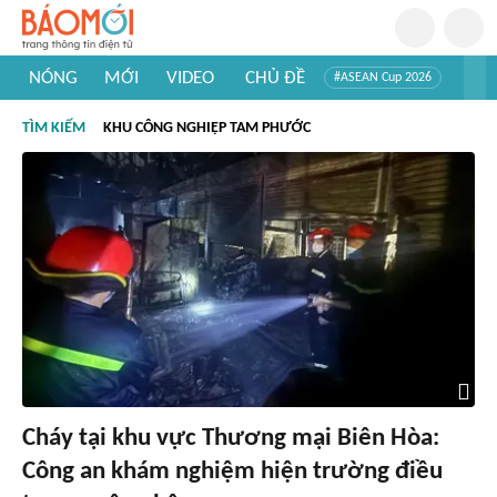
NÓNG
MỚI
VIDEO
CHỦ ĐỀ
#ASEAN Cup 2026
#Trí tuệ nhân tạo
#Mỹ - Iran
#Khám phá Việt Nam
TÌM KIẾM
KHU CÔNG NGHIỆP TAM PHƯỚC
#Khám phá thế giới
Cháy tại khu vực Thương mại Biên Hòa:
Công an khám nghiệm hiện trường điều