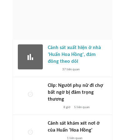
Cảnh sát xuất hiện ở nhà
'Huấn Hoa Hồng', đám
đông theo dõi
37
liên quan
Clip: Người phụ nữ đi chợ
bất ngờ bị đâm trọng
thương
8 giờ
5
liên quan
Cảnh sát khám xét nơi ở
của Huấn 'Hoa Hồng'
1
liên quan