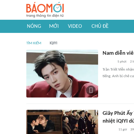
NÓNG
MỚI
VIDEO
CHỦ ĐỀ
TÌM KIẾM
IQIYI
Nam diễn viê
5 phút
2
l
Trần Triết Viễn nh
tiếng. Anh bị chê c
Giây Phút Ấy
nhiệt iQIYI d
11 giờ
39