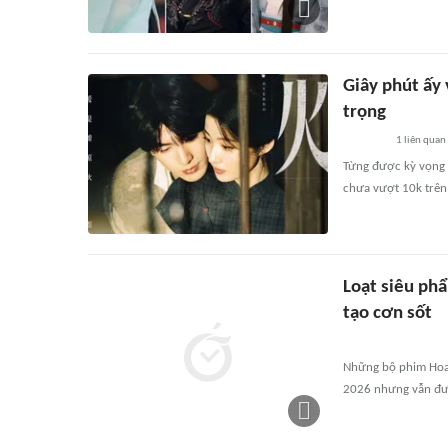
Giây phút ấy
trọng
1
liên quan
Từng được kỳ vọng b
chưa vượt 10k trên 
Loạt siêu phẩ
tạo cơn sốt
Những bộ phim Hoa 
2026 nhưng vẫn đư