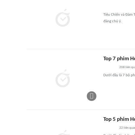
Tiêu Chiến và Đàm 
đáng chú ý.
Top 7 phim H
208
liên qu
Dưới đây là 7 bộ p
Top 5 phim H
22
liên qua