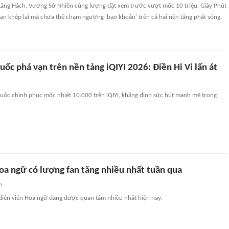
ăng Hách, Vương Sở Nhiên cùng lượng đặt xem trước vượt mốc 10 triệu, Giây Phút
ạn khép lại mà chưa thể chạm ngưỡng 'bạo khoản' trên cả hai nền tảng phát sóng.
ốc phá vạn trên nền tảng iQIYI 2026: Điền Hi Vi lấn át
uốc chinh phục mốc nhiệt 10.000 trên iQIYI, khẳng định sức hút mạnh mẽ trong
Hoa ngữ có lượng fan tăng nhiều nhất tuần qua
n
diễn viên Hoa ngữ đang được quan tâm nhiều nhất hiện nay.