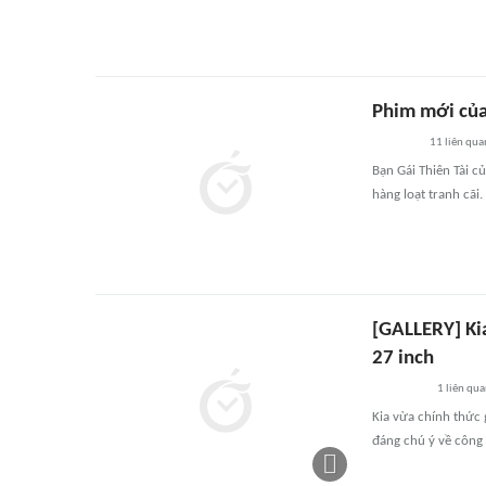
Phim mới của 
11
liên qua
Bạn Gái Thiên Tài c
hàng loạt tranh cãi.
[GALLERY] Ki
27 inch
1
liên qu
Kia vừa chính thức 
đáng chú ý về công