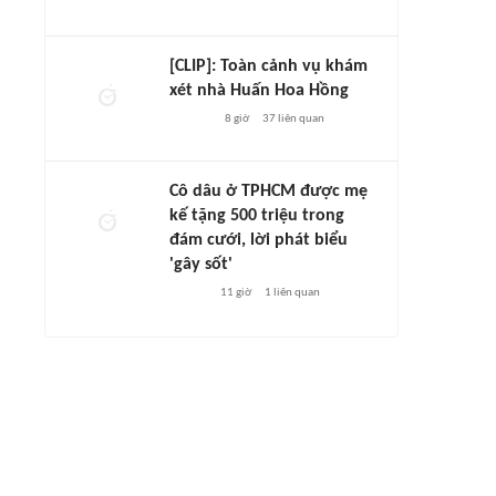
[CLIP]: Toàn cảnh vụ khám
xét nhà Huấn Hoa Hồng
8 giờ
37
liên quan
Cô dâu ở TPHCM được mẹ
kế tặng 500 triệu trong
đám cưới, lời phát biểu
'gây sốt'
11 giờ
1
liên quan