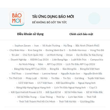
TẢI ỨNG DỤNG BÁO MỚI
ĐỂ KHÔNG BỎ SÓT TIN TỨC
Điều khoản sử dụng
Chính sách bảo mật
Sophon Zaram
Iran
Võ Xuân Trường
Hạ Tầng
Bắc Ninh (thành Phố)
Chợ Biên Hòa
Kim Sang-Sik
Đường Vành Đai 5
Eo Biển Hormuz
Vùng Thủ Đô
Tô Lâm
Chủ Tịch Quốc Hội
Lê Minh Hưng
Oman
Dự Án Đầu Tư Xây Dựng
Doanh Nghiệp
ASEAN Cup 2026
Liên Bang Nga
Luật Kiến Trúc
Campuchia
An Ninh Mạng
Năm
AFF Cup 2026
Lịch Thi Đấu AFF Cup 2026
Bảng Xếp Hạng AFF Cup 2026
Bóng Đá
Báo Bóng Đá
Bóng Đá Việt Nam
Thể Thao
Lionel Messi
Lamine Yamal
Nguyễn Xuân Son
Nguyễn Đình Bắc
Tin Thế Giới
Pháp Luật
Xã Hội
Tin Bão
Tin Tức
Giá Vàng
Tuyển Việt Nam
U23 Việt Nam
U17 Việt Nam
Kết Quả Bóng Đá
Ngoại Hạng Anh
Bảng Xếp Hạng Ngoại Hạng Anh
Lịch Thi Đấu Ngoại Hạng Anh
Cúp C1
Kết Quả Vietlott Power 6/55
Kết Quả Xổ Số
Xổ Số Miền Nam
Xổ Số Miền Bắc
Xổ Số Miền Trung
Giao Thông
Thời Sự
Lịch Vạn Niên
Thời Tiết
Thời Tiết Thành Phố Hồ Chí Minh
Thời Tiết Hà Nội
Giá Xăng Dầu