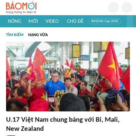
NÓNG
MỚI
VIDEO
CHỦ ĐỀ
#ASEAN Cup 2026
#Trí tuệ nhân tạo
#Mỹ - Iran
#Khám phá Việt Nam
TÌM KIẾM
HẠNG VỪA
#Khám phá thế giới
U.17 Việt Nam chung bảng với Bỉ, Mali,
New Zealand