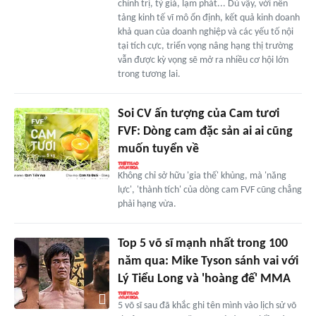
chính trị, tỷ giá, lạm phát... Dù vậy, với nền
tảng kinh tế vĩ mô ổn định, kết quả kinh doanh
khả quan của doanh nghiệp và các yếu tố nội
tại tích cực, triển vọng nâng hạng thị trường
vẫn được kỳ vọng sẽ mở ra nhiều cơ hội lớn
trong tương lai.
Soi CV ấn tượng của Cam tươi
FVF: Dòng cam đặc sản ai ai cũng
muốn tuyển về
Không chỉ sở hữu 'gia thế' khủng, mà 'năng
lực', 'thành tích' của dòng cam FVF cũng chẳng
phải hạng vừa.
Top 5 võ sĩ mạnh nhất trong 100
năm qua: Mike Tyson sánh vai với
Lý Tiểu Long và 'hoàng đế' MMA
5 võ sĩ sau đã khắc ghi tên mình vào lịch sử võ