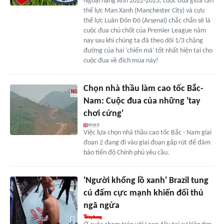
Ngoại hạng Anh 2022-2023, cuộc đua giữa tân
thế lực Man Xanh (Manchester City) và cựu
thế lực Luân Đôn Đỏ (Arsenal) chắc chắn sẽ là
cuộc đua chủ chốt của Premier League năm
nay sau khi chúng ta đã theo dõi 1/3 chặng
đường của hai 'chiến mã' tốt nhất hiện tại cho
cuộc đua về đích mùa này!
Chọn nhà thầu làm cao tốc Bắc-
Nam: Cuộc đua của những 'tay
chơi cứng'
Việc lựa chọn nhà thầu cao tốc Bắc - Nam giai
đoạn 2 đang đi vào giai đoạn gấp rút để đảm
bảo tiến độ Chính phủ yêu cầu.
'Người khổng lồ xanh' Brazil tung
cú đấm cực mạnh khiến đối thủ
ngã ngửa