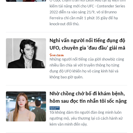
Ở cuộc chạm trán với Leon Aliu tại sự kiện tìm
kiếm tài năng mới cho UFC - Contender Series
2022 diễn ra vào sáng 21/9, võ sĩ Brunno
Ferreira chỉ cần mất 1 phút 35 giây để hạ
knock-out đối thủ.
Nghi vấn người nổi tiếng đụng độ
UFO, chuyên gia 'đau đầu' giải mã
Những người nổi tiếng của giới showbiz cũng
nhiều lần chia sẻ với truyền thông họ từng
đụng độ UFO khiến họ vô cùng kinh hãi và
không bao giờ quên.
Nhờ chồng chở bố đi khám bệnh,
hôm sau đọc tin nhắn tôi sốc nặng
Tôi không dám tin người đàn ông mình luôn
ngưỡng mộ, yêu thương lại có cách hành xử
kém văn minh đến vậy.