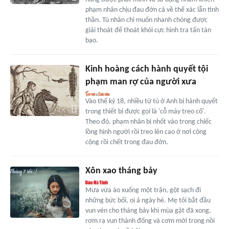
phạm nhân chịu đau đớn cả về thể xác lẫn tinh
thần. Tù nhân chỉ muốn nhanh chóng được
giải thoát để thoát khỏi cực hình tra tấn tàn
bạo.
Kinh hoàng cách hành quyết tội
phạm man rợ của người xưa
Vào thế kỷ 18, nhiều tử tù ở Anh bị hành quyết
trong thiết bị được gọi là 'cỗ máy treo cổ'.
Theo đó, phạm nhân bị nhốt vào trong chiếc
lồng hình người rồi treo lên cao ở nơi công
cộng rồi chết trong đau đớn.
Xôn xao tháng bảy
Mưa vừa ào xuống một trận, gột sạch đi
những bức bối, oi ả ngày hè. Mẹ tôi bắt đầu
vun vén cho tháng bảy khi mùa gặt đã xong,
rơm rạ vun thành đống và cơm mới trong nồi