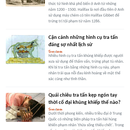
thức tử hình khá phổ biến ở Anh từ những
năm 1200 - 1500. Halifax là nơi đầu tiên ở Anh
sử dụng máy chém có tên Halifax Gibbet để
trừng trị tội phạm từ năm 1286.
Cận cảnh những hình cụ tra tấn
đáng sợ nhất lịch sử
Nhiều hình cụ tra tấn khủng khiếp được người
xưa sử dụng để thẩm vấn, trừng phạt tù nhân.
Khi bị tra tấn bằng những hình cụ này, phạm
nhân trải qua nỗi đau kinh hoàng về mặt thể
xác cũng như tinh thần.
Quái chiêu tra tấn kẹp ngón tay
thời cổ đại khủng khiếp thế nào?
Dưới thời phong kiến, nhiều triều đại ở Trung
Quốc có những biện pháp tra tấn hãi hùng
khiến phạm nhân 'thừa sống thiếu chết'. Trong