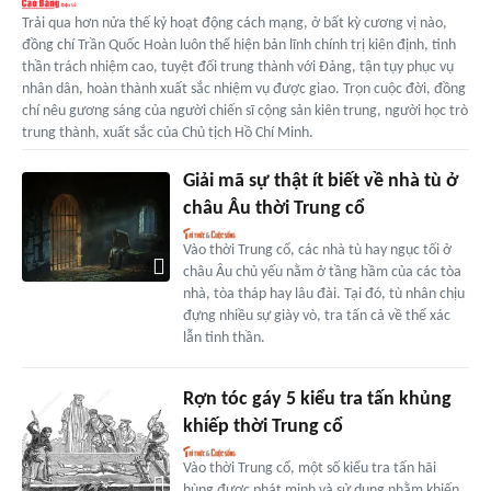
Trải qua hơn nửa thế kỷ hoạt động cách mạng, ở bất kỳ cương vị nào,
đồng chí Trần Quốc Hoàn luôn thể hiện bản lĩnh chính trị kiên định, tinh
thần trách nhiệm cao, tuyệt đối trung thành với Đảng, tận tụy phục vụ
nhân dân, hoàn thành xuất sắc nhiệm vụ được giao. Trọn cuộc đời, đồng
chí nêu gương sáng của người chiến sĩ cộng sản kiên trung, người học trò
trung thành, xuất sắc của Chủ tịch Hồ Chí Minh.
Giải mã sự thật ít biết về nhà tù ở
châu Âu thời Trung cổ
Vào thời Trung cổ, các nhà tù hay ngục tối ở
châu Âu chủ yếu nằm ở tầng hầm của các tòa
nhà, tòa tháp hay lâu đài. Tại đó, tù nhân chịu
đựng nhiều sự giày vò, tra tấn cả về thể xác
lẫn tinh thần.
Rợn tóc gáy 5 kiểu tra tấn khủng
khiếp thời Trung cổ
Vào thời Trung cổ, một số kiểu tra tấn hãi
hùng được phát minh và sử dụng nhằm khiến