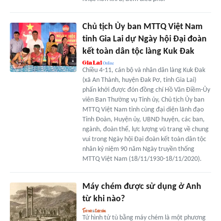
Chủ tịch Ủy ban MTTQ Việt Nam
tỉnh Gia Lai dự Ngày hội Đại đoàn
kết toàn dân tộc làng Kuk Đak
Chiều 4-11, cán bộ và nhân dân làng Kuk Đak
(xã An Thành, huyện Đak Pơ, tỉnh Gia Lai)
phấn khởi được đón đồng chí Hồ Văn Điềm-Ủy
viên Ban Thường vụ Tỉnh ủy, Chủ tịch Ủy ban
MTTQ Việt Nam tỉnh cùng đại diện lãnh đạo
Tỉnh Đoàn, Huyện ủy, UBND huyện, các ban,
ngành, đoàn thể, lực lượng vũ trang về chung
vui trong Ngày hội Đại đoàn kết toàn dân tộc
nhân kỷ niệm 90 năm Ngày truyền thống
MTTQ Việt Nam (18/11/1930-18/11/2020).
Máy chém được sử dụng ở Anh
từ khi nào?
Tử hình tử tù bằng máy chém là một phương