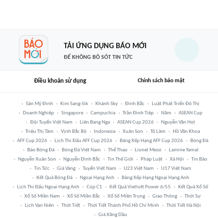
TẢI ỨNG DỤNG BÁO MỚI
ĐỂ KHÔNG BỎ SÓT TIN TỨC
Điều khoản sử dụng
Chính sách bảo mật
Sân Mỹ Đình
Kim Sang-Sik
Khánh Sky
Đình Bắc
Luật Phát Triển Đô Thị
Doanh Nghiệp
Singapore
Campuchia
Trần Đình Tiệp
Năm
ASEAN Cup
Đội Tuyển Việt Nam
Liên Bang Nga
ASEAN Cup 2026
Nguyễn Văn Hợi
Triệu Thị Tâm
Vịnh Bắc Bộ
Indonesia
Xuân Son
Tô Lâm
Hồ Văn Khoa
AFF Cup 2026
Lịch Thi Đấu AFF Cup 2026
Bảng Xếp Hạng AFF Cup 2026
Bóng Đá
Báo Bóng Đá
Bóng Đá Việt Nam
Thể Thao
Lionel Messi
Lamine Yamal
Nguyễn Xuân Son
Nguyễn Đình Bắc
Tin Thế Giới
Pháp Luật
Xã Hội
Tin Bão
Tin Tức
Giá Vàng
Tuyển Việt Nam
U23 Việt Nam
U17 Việt Nam
Kết Quả Bóng Đá
Ngoại Hạng Anh
Bảng Xếp Hạng Ngoại Hạng Anh
Lịch Thi Đấu Ngoại Hạng Anh
Cúp C1
Kết Quả Vietlott Power 6/55
Kết Quả Xổ Số
Xổ Số Miền Nam
Xổ Số Miền Bắc
Xổ Số Miền Trung
Giao Thông
Thời Sự
Lịch Vạn Niên
Thời Tiết
Thời Tiết Thành Phố Hồ Chí Minh
Thời Tiết Hà Nội
Giá Xăng Dầu