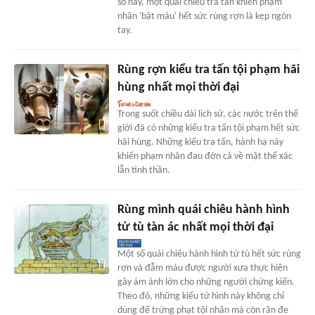
số này, một quái chiêu tra tấn khiến phạm
nhân 'bật máu' hết sức rùng rợn là kẹp ngón
tay.
Rùng rợn kiểu tra tấn tội phạm hãi
hùng nhất mọi thời đại
Trong suốt chiều dài lịch sử, các nước trên thế
giới đã có những kiểu tra tấn tội phạm hết sức
hãi hùng. Những kiểu tra tấn, hành hạ này
khiến phạm nhân đau đớn cả về mặt thể xác
lẫn tinh thần.
Rùng mình quái chiêu hành hình
tử tù tàn ác nhất mọi thời đại
Một số quái chiêu hành hình tử tù hết sức rùng
rợn và đẫm máu được người xưa thực hiện
gây ám ảnh lớn cho những người chứng kiến.
Theo đó, những kiểu tử hình này không chỉ
dùng để trừng phạt tội nhân mà còn răn đe