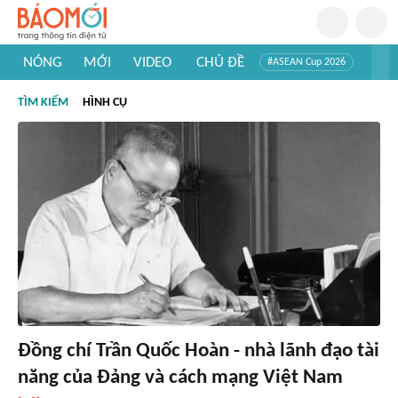
NÓNG
MỚI
VIDEO
CHỦ ĐỀ
#ASEAN Cup 2026
#Trí tuệ nhân tạo
#Mỹ - Iran
#Khám phá Việt Nam
TÌM KIẾM
HÌNH CỤ
#Khám phá thế giới
Đồng chí Trần Quốc Hoàn - nhà lãnh đạo tài
năng của Đảng và cách mạng Việt Nam