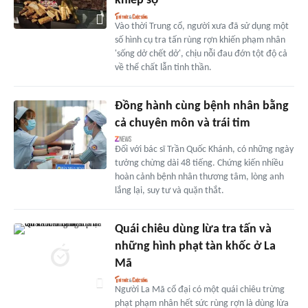
khiếp sợ
Vào thời Trung cổ, người xưa đã sử dụng một
số hình cụ tra tấn rùng rợn khiến phạm nhân
'sống dở chết dở', chịu nỗi đau đớn tột độ cả
về thể chất lẫn tinh thần.
Đồng hành cùng bệnh nhân bằng
cả chuyên môn và trái tim
Đối với bác sĩ Trần Quốc Khánh, có những ngày
tưởng chừng dài 48 tiếng. Chứng kiến nhiều
hoàn cảnh bệnh nhân thương tâm, lòng anh
lắng lại, suy tư và quặn thắt.
Quái chiêu dùng lừa tra tấn và
những hình phạt tàn khốc ở La
Mã
Người La Mã cổ đại có một quái chiêu trừng
phạt phạm nhân hết sức rùng rợn là dùng lừa