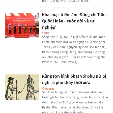
niệm 105 ngày sinh của đồng chí.
Khai mạc triển lãm 'Đồng chí Trần
Quốc Hoàn - cuộc đời và sự
nghiệp'
Sáng nay (8-1), tại Hà Nội diễn ra lễ khai mạc
triển lãm cuộc đời và sự nghiệp của đồng chí
Trần Quốc Hoàn, nguyên Ủy viên Bộ Chính trị,
Bí thư Trung ương Đảng, Bộ trưởng Bộ Công
an, nhân kỷ niệm 105 ngày sinh của đồng chí
(23/1/1916 – 23/1/2021).
Rùng rợn hình phạt với phụ nữ bị
nghi là phù thủy thời xưa
Vào thời Trung cổ, phụ nữ nói quá nhiều sẽ bị
tình nghi là phù thủy đang niệm chú. Họ có thể
đối mặt với sự trừng phạt mang tên Scold's
Bridle. Phạm nhân phải chịu đau đớn và tủi
nhục hơn khi bị đem diễu phố.