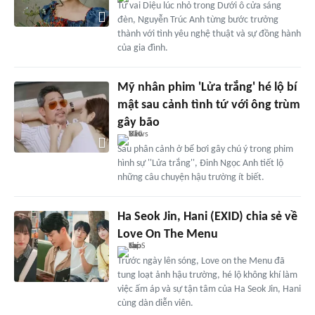
Từ vai Diệu lúc nhỏ trong Dưới ô cửa sáng
đèn, Nguyễn Trúc Anh từng bước trưởng
thành với tình yêu nghệ thuật và sự đồng hành
của gia đình.
Mỹ nhân phim 'Lửa trắng' hé lộ bí
mật sau cảnh tình tứ với ông trùm
gây bão
Sau phân cảnh ở bể bơi gây chú ý trong phim
hình sự ''Lửa trắng'', Đinh Ngọc Anh tiết lộ
những câu chuyện hậu trường ít biết.
Ha Seok Jin, Hani (EXID) chia sẻ về
Love On The Menu
Trước ngày lên sóng, Love on the Menu đã
tung loạt ảnh hậu trường, hé lộ không khí làm
việc ấm áp và sự tận tâm của Ha Seok Jin, Hani
cùng dàn diễn viên.