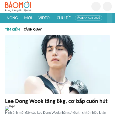
NÓNG
MỚI
VIDEO
CHỦ ĐỀ
#ASEAN Cup 2026
#Trí tuệ nhân tạo
#Mỹ - Iran
#Khám phá Việt Nam
TÌM KIẾM
CẢNH QUAY
#Khám phá thế giới
Lee Dong Wook tăng 8kg, cơ bắp cuốn hút
Hình ảnh mới đây của Lee Dong Wook nhận sự yêu thích từ nhiều khán