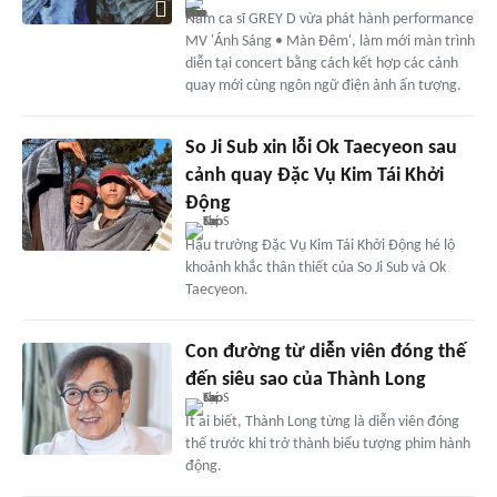
Nam ca sĩ GREY D vừa phát hành performance
MV 'Ánh Sáng • Màn Đêm', làm mới màn trình
diễn tại concert bằng cách kết hợp các cảnh
quay mới cùng ngôn ngữ điện ảnh ấn tượng.
So Ji Sub xin lỗi Ok Taecyeon sau
cảnh quay Đặc Vụ Kim Tái Khởi
Động
Hậu trường Đặc Vụ Kim Tái Khởi Động hé lộ
khoảnh khắc thân thiết của So Ji Sub và Ok
Taecyeon.
Con đường từ diễn viên đóng thế
đến siêu sao của Thành Long
Ít ai biết, Thành Long từng là diễn viên đóng
thế trước khi trở thành biểu tượng phim hành
động.