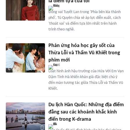
là điểm tựa của tôi'
Đóng vai Tuyết Lan trong 'Phía bên kia thành
phố', Tú Quyên chia sẻ áp lực diễn xuất, cách
'thoát vai' và điểm tựa lớn nhất trên hành
trình theo nghề.
Phản ứng hóa học gây sốt của
Thừa Lỗi và Thẩm Vũ Khiết trong
phim mới
Loạt hình ảnh hậu trường của Hứa Với Em Vạn
Dặm Tinh Hà khiến khán giả đặc biệt chú ý
đến màn tương tác giữa Thừa Lỗi và Thẩm Vũ
Khiết.
Du lịch Hàn Quốc: Những địa điểm
đằng sau các khoảnh khắc kinh
điển trong K-drama