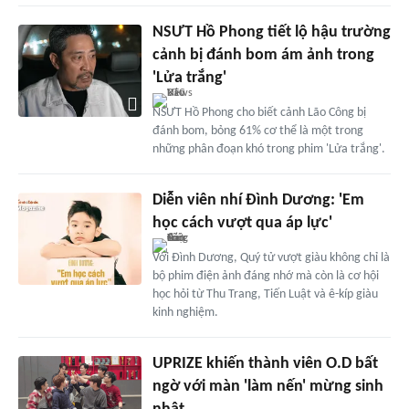
NSƯT Hồ Phong tiết lộ hậu trường
cảnh bị đánh bom ám ảnh trong
'Lửa trắng'
NSƯT Hồ Phong cho biết cảnh Lão Công bị
đánh bom, bỏng 61% cơ thể là một trong
những phân đoạn khó trong phim 'Lửa trắng'.
Diễn viên nhí Đình Dương: 'Em
học cách vượt qua áp lực'
Với Đình Dương, Quý tử vượt giàu không chỉ là
bộ phim điện ảnh đáng nhớ mà còn là cơ hội
học hỏi từ Thu Trang, Tiến Luật và ê-kíp giàu
kinh nghiệm.
UPRIZE khiến thành viên O.D bất
ngờ với màn 'làm nến' mừng sinh