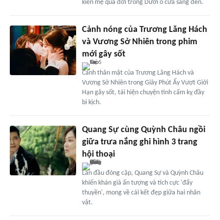
kiến mẹ qua đời trong Dưới ô cửa sáng đèn.
Cảnh nóng của Trương Lăng Hách
và Vương Sở Nhiên trong phim
mới gây sốt
Cảnh thân mật của Trương Lăng Hách và
Vương Sở Nhiên trong Giây Phút Ấy Vượt Giới
Hạn gây sốt, tái hiện chuyện tình cấm kỵ đầy
bi kịch.
Quang Sự cùng Quỳnh Châu ngồi
giữa trưa nắng ghi hình 3 trang
hội thoại
Lần đầu đóng cặp, Quang Sự và Quỳnh Châu
khiến khán giả ấn tượng và tích cực 'đẩy
thuyền', mong về cái kết đẹp giữa hai nhân
vật.