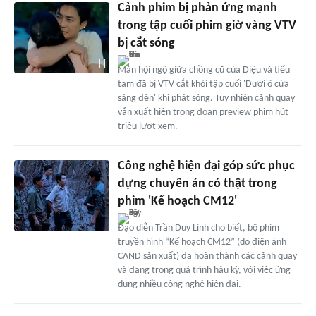
Cảnh phim bị phản ứng mạnh
trong tập cuối phim giờ vàng VTV
bị cắt sóng
Màn hội ngộ giữa chồng cũ của Diệu và tiểu
tam đã bị VTV cắt khỏi tập cuối 'Dưới ô cửa
sáng đèn' khi phát sóng. Tuy nhiên cảnh quay
vẫn xuất hiện trong đoạn preview phim hút
triệu lượt xem.
Công nghệ hiện đại góp sức phục
dựng chuyên án có thật trong
phim 'Kế hoạch CM12'
Đạo diễn Trần Duy Linh cho biết, bộ phim
truyền hình “Kế hoạch CM12” (do điện ảnh
CAND sản xuất) đã hoàn thành các cảnh quay
và đang trong quá trình hậu kỳ, với việc ứng
dụng nhiều công nghệ hiện đại.