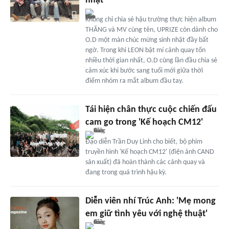
nhật
Không chỉ chia sẻ hậu trường thực hiện album
THĂNG và MV cùng tên, UPRIZE còn dành cho
O.D một màn chúc mừng sinh nhật đầy bất
ngờ. Trong khi LEON bật mí cảnh quay tốn
nhiều thời gian nhất, O.D cũng lần đầu chia sẻ
cảm xúc khi bước sang tuổi mới giữa thời
điểm nhóm ra mắt album đầu tay.
Tái hiện chân thực cuộc chiến đấu
cam go trong 'Kế hoạch CM12'
Đạo diễn Trần Duy Linh cho biết, bộ phim
truyền hình 'Kế hoạch CM12' (điện ảnh CAND
sản xuất) đã hoàn thành các cảnh quay và
đang trong quá trình hậu kỳ.
Diễn viên nhí Trúc Anh: 'Mẹ mong
em giữ tình yêu với nghệ thuật'