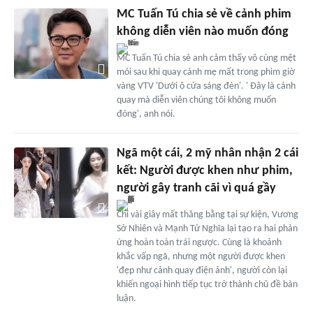
MC Tuấn Tú chia sẻ về cảnh phim
không diễn viên nào muốn đóng
MC Tuấn Tú chia sẻ anh cảm thấy vô cùng mệt
mỏi sau khi quay cảnh mẹ mất trong phim giờ
vàng VTV 'Dưới ô cửa sáng đèn'. ' Đây là cảnh
quay mà diễn viên chúng tôi không muốn
đóng', anh nói.
Ngã một cái, 2 mỹ nhân nhận 2 cái
kết: Người được khen như phim,
người gây tranh cãi vì quá gầy
Chỉ vài giây mất thăng bằng tại sự kiện, Vương
Sở Nhiên và Mạnh Tử Nghĩa lại tạo ra hai phản
ứng hoàn toàn trái ngược. Cùng là khoảnh
khắc vấp ngã, nhưng một người được khen
'đẹp như cảnh quay điện ảnh', người còn lại
khiến ngoại hình tiếp tục trở thành chủ đề bàn
luận.