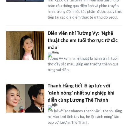
Hàn Quốc đã tái định hình văn hóa đại chúng
toàn cầu thông qua điện ảnh và phim truyền
hình, trong đó nhiều tác phẩm được quay trực
tiếp tại các địa điểm thực tế ở thủ đô Seoul.
Diễn viên nhí Tường Vy: 'Nghệ
thuật cho em tuổi thơ rực rỡ sắc
màu'
Tường Vy xem nghệ thuật là hành trình tuổi
thơ đầy sắc màu, giúp em trưởng thành qua
từng vai diễn.
Thanh Hằng tiết lộ áp lực với
'cảnh nóng' nhất sự nghiệp khi
diễn cùng Lương Thế Thành
Trở lại với 'Mesdames Thanh Sắc', Thanh Hằng
rơi vào lưới tình tay ba, hé lộ 'cảnh nóng' táo
bạo với Lương Thế Thành.