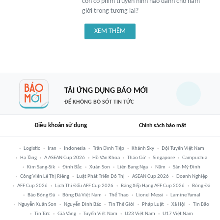
còn có phim truyền hình nào dành cho nam
giới trong tương lai?
XEM THÊM
TẢI ỨNG DỤNG BÁO MỚI
ĐỂ KHÔNG BỎ SÓT TIN TỨC
Điều khoản sử dụng
Chính sách bảo mật
Logistic
Iran
Indonesia
Trần Đình Tiệp
Khánh Sky
Đội Tuyển Việt Nam
Hạ Tầng
A ASEAN Cup 2026
Hồ Văn Khoa
Tháo Gỡ
Singapore
Campuchia
Kim Sang-Sik
Đình Bắc
Xuân Son
Liên Bang Nga
Năm
Sân Mỹ Đình
Công Viên Lê Thị Riêng
Luật Phát Triển Đô Thị
ASEAN Cup 2026
Doanh Nghiệp
AFF Cup 2026
Lịch Thi Đấu AFF Cup 2026
Bảng Xếp Hạng AFF Cup 2026
Bóng Đá
Báo Bóng Đá
Bóng Đá Việt Nam
Thể Thao
Lionel Messi
Lamine Yamal
Nguyễn Xuân Son
Nguyễn Đình Bắc
Tin Thế Giới
Pháp Luật
Xã Hội
Tin Bão
Tin Tức
Giá Vàng
Tuyển Việt Nam
U23 Việt Nam
U17 Việt Nam