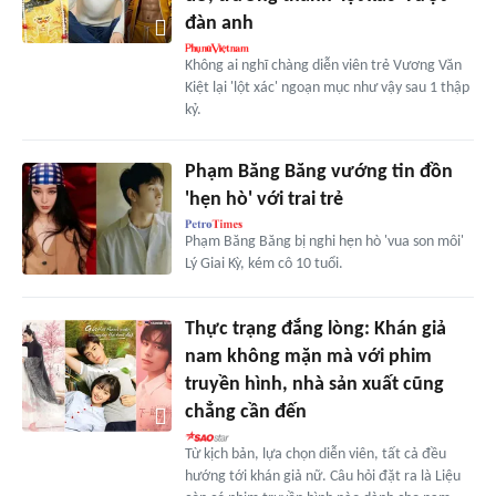
đàn anh
Không ai nghĩ chàng diễn viên trẻ Vương Văn
Kiệt lại 'lột xác' ngoạn mục như vậy sau 1 thập
kỷ.
Phạm Băng Băng vướng tin đồn
'hẹn hò' với trai trẻ
Phạm Băng Băng bị nghi hẹn hò 'vua son môi'
Lý Giai Kỳ, kém cô 10 tuổi.
Thực trạng đắng lòng: Khán giả
nam không mặn mà với phim
truyền hình, nhà sản xuất cũng
chẳng cần đến
Từ kịch bản, lựa chọn diễn viên, tất cả đều
hướng tới khán giả nữ. Câu hỏi đặt ra là Liệu