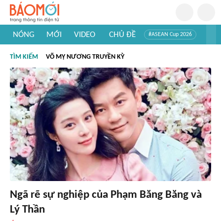
NÓNG
MỚI
VIDEO
CHỦ ĐỀ
#ASEAN Cup 2026
#Trí tuệ nhân tạo
#Mỹ - Iran
#Khám phá Việt Nam
TÌM KIẾM
VÕ MỴ NƯƠNG TRUYỀN KỲ
#Khám phá thế giới
Ngã rẽ sự nghiệp của Phạm Băng Băng và
Lý Thần