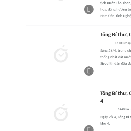
tịch nước Lào Thon
hoa, dâng hương tưở
Nam Đàn, tỉnh Nghệ
Tổng Bí thư,
1440
liên q
Sáng 28/4, trong ch
thống nhất đất nướ
Sisoulith dẫn đầu 
Tổng Bí thư, 
4
1440
liên
Ngày 28-4, Tổng Bí 
khu 4.