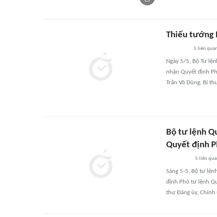
Thiếu tướng 
5
liên qua
Ngày 5/5, Bộ Tư lệ
nhận Quyết định Ph
Trần Võ Dũng, Bí th
Bộ tư lệnh Q
Quyết định P
5
liên qu
Sáng 5-5, Bộ tư lệ
định Phó tư lệnh Q
thư Đảng ủy, Chính 