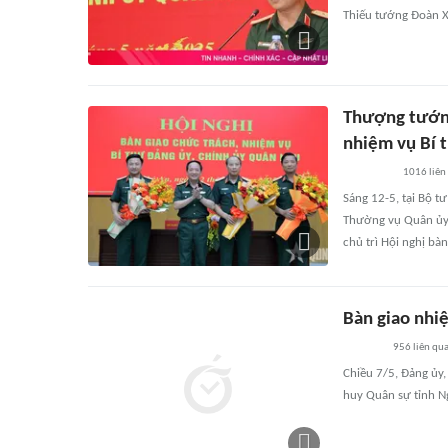
Thiếu tướng Đoàn 
Thượng tướng 
nhiệm vụ Bí 
1016
liên
Sáng 12-5, tại Bộ t
Thường vụ Quân ủy 
chủ trì Hội nghị bà
Bàn giao nhi
956
liên qu
Chiều 7/5, Đảng ủy,
huy Quân sự tỉnh N