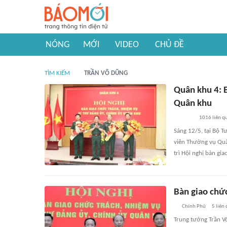
NÓNG
MỚI
VIDEO
CHỦ ĐỀ
TÌM KIẾM
TRẦN VÕ DŨNG
Quân khu 4: B
Quân khu
1016
liên q
Sáng 12/5, tại Bộ T
viên Thường vụ Quâ
trì Hội nghị bàn gi
Bàn giao chức
Chính Phủ
5
liên
Trung tướng Trần V