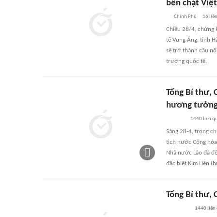
bền chặt Việ
Chính Phủ
16
liê
Chiều 28/4, chứng k
tế Vũng Áng, tỉnh 
sẽ trở thành cầu nố
trường quốc tế.
Tổng Bí thư, 
hương tưởng 
1440
liên q
Sáng 28-4, trong ch
tịch nước Cộng hòa
Nhà nước Lào đã đế
đặc biệt Kim Liên (
Tổng Bí thư, 
1440
liên