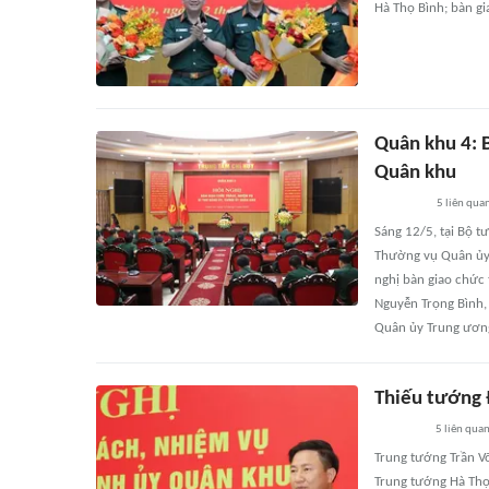
Hà Thọ Bình; bàn g
Quân khu 4: B
Quân khu
5
liên qua
Sáng 12/5, tại Bộ t
Thường vụ Quân ủy 
nghị bàn giao chức 
Nguyễn Trọng Bình,
Quân ủy Trung ươn
Thiếu tướng 
5
liên qua
Trung tướng Trần V
Trung tướng Hà Thọ