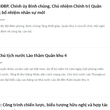
BĐBP, Chính ủy Binh chủng, Chủ nhiệm Chính trị Quân
; bổ nhiệm nhân sự mới
 quan
 Bộ đội Biên phòng, Binh chủng Tăng thiết giáp, Quân khu 4 vừa tổ chức Hội nghị
 định về công tác cán bộ.
 Chủ tịch nước Lào thăm Quân khu 4
uan
uyến thăm và làm việc tại Việt Nam, dự lễ kỷ niệm 50 năm Ngày Giải phóng miền
t nước, Tổng Bí thư Đảng Nhân dân Cách mạng Lào, Chủ tịch nước Lào Thongloun
Đoàn đại biểu cấp cao Đảng và Nhà nước Lào đã đến thăm Quân khu 4.
: Công trình chiến lược, biểu tượng hữu nghị và hợp tác