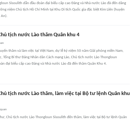
gloun Sisoulith dẫn đầu đoàn đại biểu cấp cao Đảng và Nhà nước Lào đã đến dâng
ng niệm Chủ tịch Hồ Chí Minh tại Khu Di tích Quốc gia đặc biệt Kim Liên (huyện
 An).
 Chủ tịch nước Lào thăm Quân khu 4
uan
uyến thăm và làm việc tại Việt Nam, dự lễ kỷ niệm 50 năm Giải phóng miền Nam,
c, Tổng Bí thư Đảng Nhân dân Cách mạng Lào, Chủ tịch nước Lào Thongloun
đoàn đại biểu cấp cao Đảng và Nhà nước Lào đã đến thăm Quân Khu 4.
Chủ tịch nước Lào thăm, làm việc tại Bộ tư lệnh Quân khu
 quan
thư, Chủ tịch nước Lào Thongloun Sisoulith đến thăm, làm việc tại Bộ tư lệnh Quân