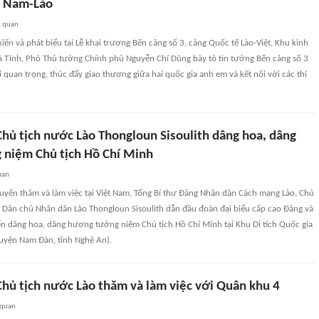
t Nam-Lào
n quan
iến và phát biểu tại Lễ khai trương Bến cảng số 3, cảng Quốc tế Lào-Việt, Khu kinh
Hà Tĩnh, Phó Thủ tướng Chính phủ Nguyễn Chí Dũng bày tỏ tin tưởng Bến cảng số 3
i quan trọng, thúc đẩy giao thương giữa hai quốc gia anh em và kết nối với các thị
Chủ tịch nước Lào Thongloun Sisoulith dâng hoa, dâng
niệm Chủ tịch Hồ Chí Minh
uan
uyến thăm và làm việc tại Việt Nam, Tổng Bí thư Đảng Nhân dân Cách mạng Lào, Chủ
 Dân chủ Nhân dân Lào Thongloun Sisoulith dẫn đầu đoàn đại biểu cấp cao Đảng và
n dâng hoa, dâng hương tưởng niệm Chủ tịch Hồ Chí Minh tại Khu Di tích Quốc gia
huyện Nam Đàn, tỉnh Nghệ An).
Chủ tịch nước Lào thăm và làm việc với Quân khu 4
 quan