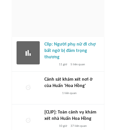
Clip: Người phụ nữ đi chợ
bất ngờ bị đâm trọng
thương
11 giờ
5
liên quan
Cảnh sát khám xét nơi ở
của Huấn 'Hoa Hồng'
1
liên quan
[CLIP]: Toàn cảnh vụ khám
xét nhà Huấn Hoa Hồng
10 giờ
37
liên quan