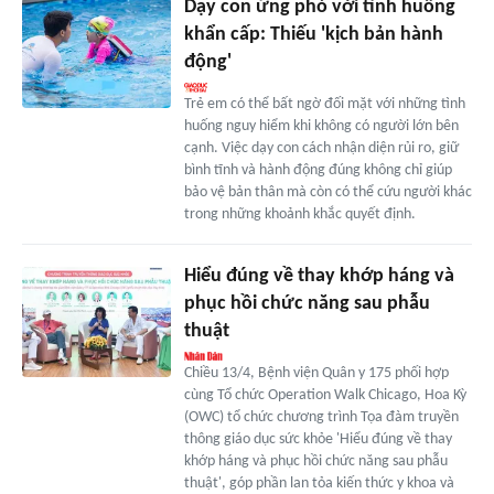
Dạy con ứng phó với tình huống
khẩn cấp: Thiếu 'kịch bản hành
động'
Trẻ em có thể bất ngờ đối mặt với những tình
huống nguy hiểm khi không có người lớn bên
cạnh. Việc dạy con cách nhận diện rủi ro, giữ
bình tĩnh và hành động đúng không chỉ giúp
bảo vệ bản thân mà còn có thể cứu người khác
trong những khoảnh khắc quyết định.
Hiểu đúng về thay khớp háng và
phục hồi chức năng sau phẫu
thuật
Chiều 13/4, Bệnh viện Quân y 175 phối hợp
cùng Tổ chức Operation Walk Chicago, Hoa Kỳ
(OWC) tổ chức chương trình Tọa đàm truyền
thông giáo dục sức khỏe 'Hiểu đúng về thay
khớp háng và phục hồi chức năng sau phẫu
thuật', góp phần lan tỏa kiến thức y khoa và