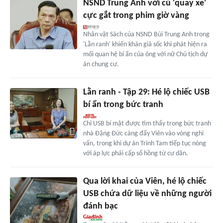
NSND Trung Anh với cú 'quay xe'
cực gắt trong phim giờ vàng
Nhân vật Sách của NSND Bùi Trung Anh trong
'Lằn ranh' khiến khán giả sốc khi phát hiện ra
mối quan hệ bí ẩn của ông với nữ Chủ tịch dự
án chung cư.
Lằn ranh - Tập 29: Hé lộ chiếc USB
bí ẩn trong bức tranh
Chi USB bí mật được tìm thấy trong bức tranh
nhà Đặng Đức càng đẩy Viên vào vòng nghi
vấn, trong khi dự án Trinh Tam tiếp tục nóng
với áp lực phải cấp sổ hồng từ cư dân.
Qua lời khai của Viên, hé lộ chiếc
USB chứa dữ liệu về những người
đánh bạc