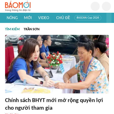
NÓNG
MỚI
VIDEO
CHỦ ĐỀ
#ASEAN Cup 2026
#Tuyển sinh đại học 2026
#Trí tuệ nhân tạo
#Mỹ - Iran
TÌM KIẾM
TRẦN SƠN
#Khám phá Việt Nam
#Khám phá thế giới
Chính sách BHYT mới mở rộng quyền lợi
cho người tham gia