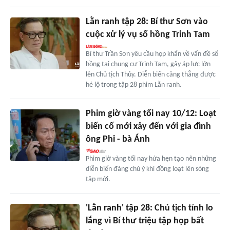
Lằn ranh tập 28: Bí thư Sơn vào
cuộc xử lý vụ sổ hồng Trinh Tam
Bí thư Trần Sơn yêu cầu họp khẩn về vấn đề sổ
hồng tại chung cư Trinh Tam, gây áp lực lớn
lên Chủ tịch Thủy. Diễn biến căng thẳng được
hé lộ trong tập 28 phim Lằn ranh.
Phim giờ vàng tối nay 10/12: Loạt
biến cố mới xảy đến với gia đình
ông Phi - bà Ánh
Phim giờ vàng tối nay hứa hẹn tạo nên những
diễn biến đáng chú ý khi đồng loạt lên sóng
tập mới.
'Lằn ranh' tập 28: Chủ tịch tỉnh lo
lắng vì Bí thư triệu tập họp bất