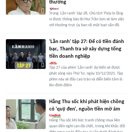
thường
Trong 'Lằn ranh' tập 28, Chủ tịch Thủy lo lắng
vì được thông báo Bí thư Trần Sơn sẽ làm việc
với thường trực ủy ban về một loạt vấn đề.
'Lằn ranh' tập 27: Để có tiền đánh
bạc, Thanh tra sở xây dựng tống
tiền doanh nghiệp
Tập 27 của phim 'Lằn ranh' dự kiến sẽ được
phát sóng vào Thứ Tư, ngày 10/12/2025. Tập
phim này sẽ đẩy cao trào và diễn biến tâm lý
lên đỉnh điểm
Hằng Thu sốc khi phát hiện chồng
có 'quỹ đen', nguồn tiền mờ ám
Hằng Thu sốc khi bức tranh chồng mua liên
quan đến nghi can đã chết, trong khi Khắc đối