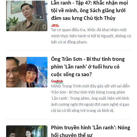
Lằn ranh - Tập 47: Khắc nhận mọi
tội về mình, ông Sách giăng lưới
đâm sau lưng Chủ tịch Thủy
Tại cơ quan điều tra, Khắc đã khai nhận một
mình thực hiện hành vi hối lộ Nguyệt, không có
bất cứ ai đồng phạm.
Ông Trần Sơn - Bí thư tỉnh trong
phim 'Lằn ranh' ở tuổi hưu có
cuộc sống ra sao?
NSND Trọng Trinh mới đây gây sốt với vai diễn
Trần Sơn - Bí thư tỉnh Việt Đông trong phim
'Lằn ranh'. Trong phim, ông xuất hiện với hình
ảnh cương nghị thì ngoài đời nam nghệ sĩ gạo
cội lại có lối sống trẻ trung và bình dị.
Phim truyền hình 'Lằn ranh': Nóng
hổi chuyện thế sự