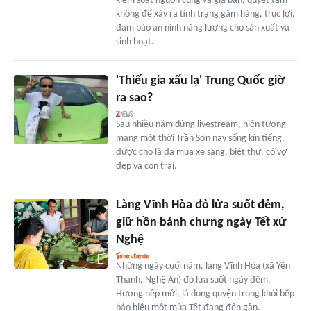
kiểm soát nguồn cung và giá bán, quyết tâm
không để xảy ra tình trạng găm hàng, trục lợi,
đảm bảo an ninh năng lượng cho sản xuất và
sinh hoạt.
'Thiếu gia xấu lạ' Trung Quốc giờ
ra sao?
Sau nhiều năm dừng livestream, hiện tượng
mạng một thời Trần Sơn nay sống kín tiếng,
được cho là đã mua xe sang, biệt thự, có vợ
đẹp và con trai.
Làng Vĩnh Hòa đỏ lửa suốt đêm,
giữ hồn bánh chưng ngày Tết xứ
Nghệ
Những ngày cuối năm, làng Vĩnh Hòa (xã Yên
Thành, Nghệ An) đỏ lửa suốt ngày đêm.
Hương nếp mới, lá dong quyện trong khói bếp
báo hiệu một mùa Tết đang đến gần.