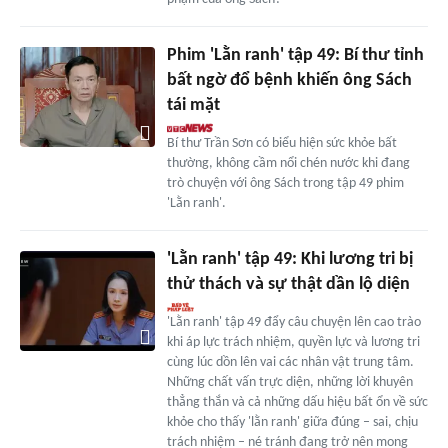
Phim 'Lằn ranh' tập 49: Bí thư tỉnh
bất ngờ đổ bệnh khiến ông Sách
tái mặt
Bí thư Trần Sơn có biểu hiện sức khỏe bất
thường, không cầm nổi chén nước khi đang
trò chuyện với ông Sách trong tập 49 phim
'Lằn ranh'.
'Lằn ranh' tập 49: Khi lương tri bị
thử thách và sự thật dần lộ diện
'Lằn ranh' tập 49 đẩy câu chuyện lên cao trào
khi áp lực trách nhiệm, quyền lực và lương tri
cùng lúc dồn lên vai các nhân vật trung tâm.
Những chất vấn trực diện, những lời khuyên
thẳng thắn và cả những dấu hiệu bất ổn về sức
khỏe cho thấy 'lằn ranh' giữa đúng – sai, chịu
trách nhiệm – né tránh đang trở nên mong