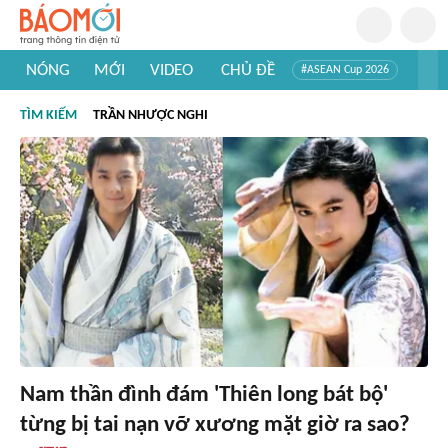
NÓNG
MỚI
VIDEO
CHỦ ĐỀ
#ASEAN Cup 2026
#Trí tuệ nhân tạo
#Mỹ - Iran
#Khám phá Việt Nam
TÌM KIẾM
TRẦN NHƯỢC NGHI
#Khám phá thế giới
Nam thần đình đám 'Thiên long bát bộ'
từng bị tai nạn vỡ xương mặt giờ ra sao?