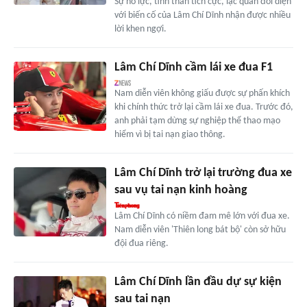
Sự nỗ lực, tinh thần tích cực, lạc quan đối diện
với biến cố của Lâm Chí Dĩnh nhận được nhiều
lời khen ngợi.
Lâm Chí Dĩnh cầm lái xe đua F1
Nam diễn viên không giấu được sự phấn khích
khi chính thức trở lại cầm lái xe đua. Trước đó,
anh phải tạm dừng sự nghiệp thể thao mạo
hiểm vì bị tai nạn giao thông.
Lâm Chí Dĩnh trở lại trường đua xe
sau vụ tai nạn kinh hoàng
Lâm Chí Dĩnh có niềm đam mê lớn với đua xe.
Nam diễn viên 'Thiên long bát bộ' còn sở hữu
đội đua riêng.
Lâm Chí Dĩnh lần đầu dự sự kiện
sau tai nạn