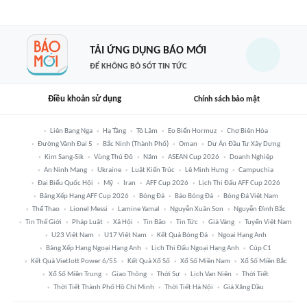
TẢI ỨNG DỤNG BÁO MỚI
ĐỂ KHÔNG BỎ SÓT TIN TỨC
Điều khoản sử dụng
Chính sách bảo mật
Liên Bang Nga
Hạ Tầng
Tô Lâm
Eo Biển Hormuz
Chợ Biên Hòa
Đường Vành Đai 5
Bắc Ninh (thành Phố)
Oman
Dự Án Đầu Tư Xây Dựng
Kim Sang-Sik
Vùng Thủ Đô
Năm
ASEAN Cup 2026
Doanh Nghiệp
An Ninh Mạng
Ukraine
Luật Kiến Trúc
Lê Minh Hưng
Campuchia
Đại Biểu Quốc Hội
Mỹ
Iran
AFF Cup 2026
Lịch Thi Đấu AFF Cup 2026
Bảng Xếp Hạng AFF Cup 2026
Bóng Đá
Báo Bóng Đá
Bóng Đá Việt Nam
Thể Thao
Lionel Messi
Lamine Yamal
Nguyễn Xuân Son
Nguyễn Đình Bắc
Tin Thế Giới
Pháp Luật
Xã Hội
Tin Bão
Tin Tức
Giá Vàng
Tuyển Việt Nam
U23 Việt Nam
U17 Việt Nam
Kết Quả Bóng Đá
Ngoại Hạng Anh
Bảng Xếp Hạng Ngoại Hạng Anh
Lịch Thi Đấu Ngoại Hạng Anh
Cúp C1
Kết Quả Vietlott Power 6/55
Kết Quả Xổ Số
Xổ Số Miền Nam
Xổ Số Miền Bắc
Xổ Số Miền Trung
Giao Thông
Thời Sự
Lịch Vạn Niên
Thời Tiết
Thời Tiết Thành Phố Hồ Chí Minh
Thời Tiết Hà Nội
Giá Xăng Dầu