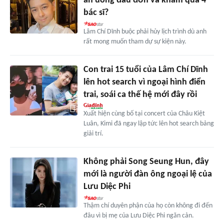
ăn uống đau đớn và khám qua 4
bác sĩ?
Lâm Chí Dĩnh buộc phải hủy lịch trình dù anh
rất mong muốn tham dự sự kiện này.
Con trai 15 tuổi của Lâm Chí Dĩnh
lên hot search vì ngoại hình điển
trai, soái ca thế hệ mới đây rồi
Xuất hiện cùng bố tại concert của Châu Kiệt
Luân, Kimi đã ngay lập tức lên hot search bảng
giải trí.
Không phải Song Seung Hun, đây
mới là người đàn ông ngoại lệ của
Lưu Diệc Phi
Thậm chí duyên phận của họ còn không đi đến
đâu vì bị mẹ của Lưu Diệc Phi ngăn cản.