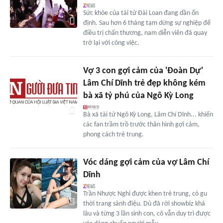
Sức khỏe của tài tử Đài Loan đang dần ổn
định. Sau hơn 6 tháng tạm dừng sự nghiệp để
điều trị chấn thương, nam diễn viên đã quay
trở lại với công việc.
Vợ 3 con gợi cảm của 'Đoàn Dự'
Lâm Chí Dĩnh trẻ đẹp không kém
bà xã tỷ phú của Ngô Kỳ Long
Bà xã tài tử Ngô Kỳ Long, Lâm Chí Dĩnh... khiến
các fan trầm trồ trước thân hình gợi cảm,
phong cách trẻ trung.
Vóc dáng gợi cảm của vợ Lâm Chí
Dĩnh
Trần Nhược Nghi được khen trẻ trung, có gu
thời trang sành điệu. Dù đã rời showbiz khá
lâu và từng 3 lần sinh con, cô vẫn duy trì được