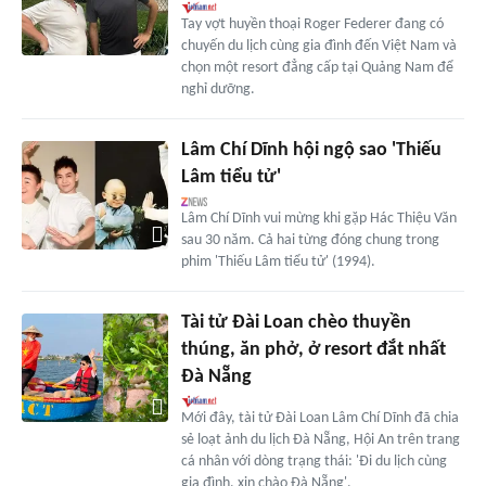
Tay vợt huyền thoại Roger Federer đang có
chuyến du lịch cùng gia đình đến Việt Nam và
chọn một resort đẳng cấp tại Quảng Nam để
nghỉ dưỡng.
Lâm Chí Dĩnh hội ngộ sao 'Thiếu
Lâm tiểu tử'
Lâm Chí Dĩnh vui mừng khi gặp Hác Thiệu Văn
sau 30 năm. Cả hai từng đóng chung trong
phim 'Thiếu Lâm tiểu tử' (1994).
Tài tử Đài Loan chèo thuyền
thúng, ăn phở, ở resort đắt nhất
Đà Nẵng
Mới đây, tài tử Đài Loan Lâm Chí Dĩnh đã chia
sẻ loạt ảnh du lịch Đà Nẵng, Hội An trên trang
cá nhân với dòng trạng thái: 'Đi du lịch cùng
gia đình, xin chào Đà Nẵng'.