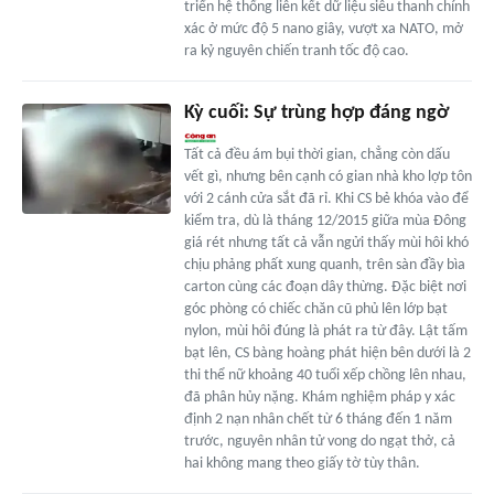
triển hệ thống liên kết dữ liệu siêu thanh chính
xác ở mức độ 5 nano giây, vượt xa NATO, mở
ra kỷ nguyên chiến tranh tốc độ cao.
Kỳ cuối: Sự trùng hợp đáng ngờ
Tất cả đều ám bụi thời gian, chẳng còn dấu
vết gì, nhưng bên cạnh có gian nhà kho lợp tôn
với 2 cánh cửa sắt đã rỉ. Khi CS bẻ khóa vào để
kiểm tra, dù là tháng 12/2015 giữa mùa Đông
giá rét nhưng tất cả vẫn ngửi thấy mùi hôi khó
chịu phảng phất xung quanh, trên sàn đầy bìa
carton cùng các đoạn dây thừng. Đặc biệt nơi
góc phòng có chiếc chăn cũ phủ lên lớp bạt
nylon, mùi hôi đúng là phát ra từ đây. Lật tấm
bạt lên, CS bàng hoàng phát hiện bên dưới là 2
thi thể nữ khoảng 40 tuổi xếp chồng lên nhau,
đã phân hủy nặng. Khám nghiệm pháp y xác
định 2 nạn nhân chết từ 6 tháng đến 1 năm
trước, nguyên nhân tử vong do ngạt thở, cả
hai không mang theo giấy tờ tùy thân.