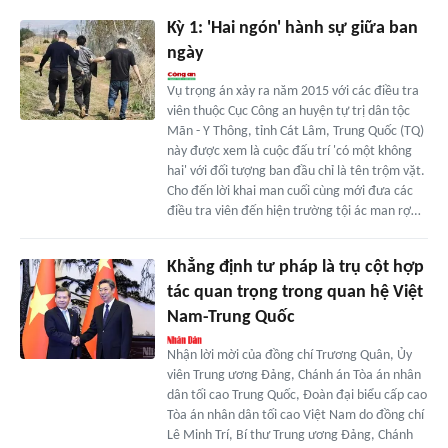
Kỳ 1: 'Hai ngón' hành sự giữa ban
ngày
Vụ trọng án xảy ra năm 2015 với các điều tra
viên thuộc Cục Công an huyện tự trị dân tộc
Mãn - Y Thông, tỉnh Cát Lâm, Trung Quốc (TQ)
này được xem là cuộc đấu trí 'có một không
hai' với đối tượng ban đầu chỉ là tên trộm vặt.
Cho đến lời khai man cuối cùng mới đưa các
điều tra viên đến hiện trường tội ác man rợ…
Khẳng định tư pháp là trụ cột hợp
tác quan trọng trong quan hệ Việt
Nam-Trung Quốc
Nhận lời mời của đồng chí Trương Quân, Ủy
viên Trung ương Đảng, Chánh án Tòa án nhân
dân tối cao Trung Quốc, Đoàn đại biểu cấp cao
Tòa án nhân dân tối cao Việt Nam do đồng chí
Lê Minh Trí, Bí thư Trung ương Đảng, Chánh