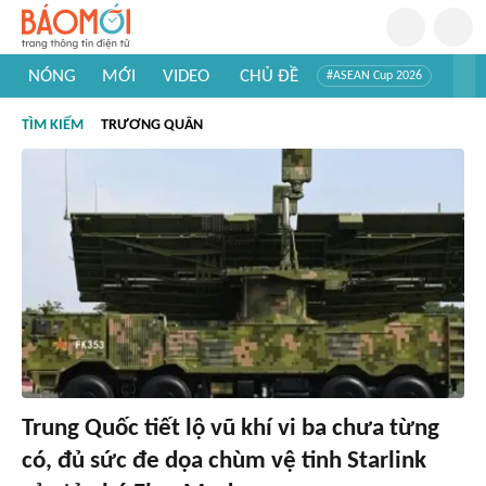
NÓNG
MỚI
VIDEO
CHỦ ĐỀ
#ASEAN Cup 2026
#Trí tuệ nhân tạo
#Mỹ - Iran
#Khám phá Việt Nam
TÌM KIẾM
TRƯƠNG QUÂN
#Khám phá thế giới
Trung Quốc tiết lộ vũ khí vi ba chưa từng
có, đủ sức đe dọa chùm vệ tinh Starlink