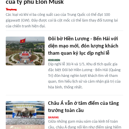
của tỷ phú Elon Musk
Các loại vũ khí vi ba công suất cao của Trung Quốc có thể đạt 100
gigawatt (GW). Đây được coi là cột mốc có thể làm thay đổi tương lai
của chiến tranh hiện đại.
Đôi bờ Hiền Lương - Bến Hải với
diện mạo mới, đón lượng khách
tham quan kỷ lục dịp nghỉ lễ
Dịp nghỉ lễ 30/4 và 1/5, Khu di tích quốc gia
đặc biệt Đôi bờ Hiền Lương - Bến Hải (Quảng
Trị) đón hàng nghìn lượt khách tìm về tham
quan, tìm hiểu lịch sử và cảm nhận giá trị của
hòa bình, thống nhất.
Châu Á vẫn ở tâm điểm của tăng
trưởng toàn cầu
Giữa những gam màu xám của kinh tế toàn
cầu, châu Á đang nổi lên như điểm sáng hiếm