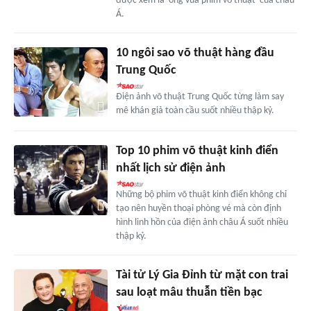
được xem là 'ông vua phim võ thuật' của châu
Á.
10 ngôi sao võ thuật hàng đầu
Trung Quốc
Điện ảnh võ thuật Trung Quốc từng làm say
mê khán giả toàn cầu suốt nhiều thập kỷ.
Top 10 phim võ thuật kinh điển
nhất lịch sử điện ảnh
Những bộ phim võ thuật kinh điển không chỉ
tạo nên huyền thoại phòng vé mà còn định
hình linh hồn của điện ảnh châu Á suốt nhiều
thập kỷ.
Tài tử Lý Gia Đỉnh từ mặt con trai
sau loạt mâu thuẫn tiền bạc