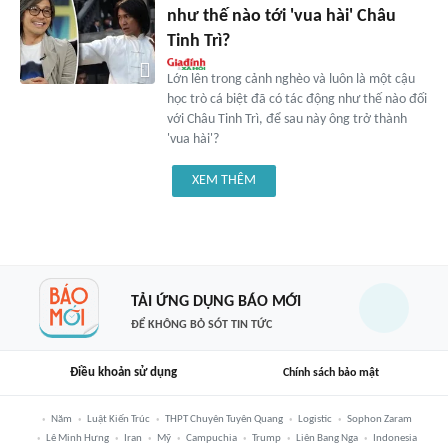
như thế nào tới 'vua hài' Châu
Tinh Trì?
Lớn lên trong cảnh nghèo và luôn là một cậu
học trò cá biệt đã có tác động như thế nào đối
với Châu Tinh Trì, để sau này ông trở thành
'vua hài'?
XEM THÊM
TẢI ỨNG DỤNG BÁO MỚI
ĐỂ KHÔNG BỎ SÓT TIN TỨC
Điều khoản sử dụng
Chính sách bảo mật
Năm
Luật Kiến Trúc
THPT Chuyên Tuyên Quang
Logistic
Sophon Zaram
Lê Minh Hưng
Iran
Mỹ
Campuchia
Trump
Liên Bang Nga
Indonesia