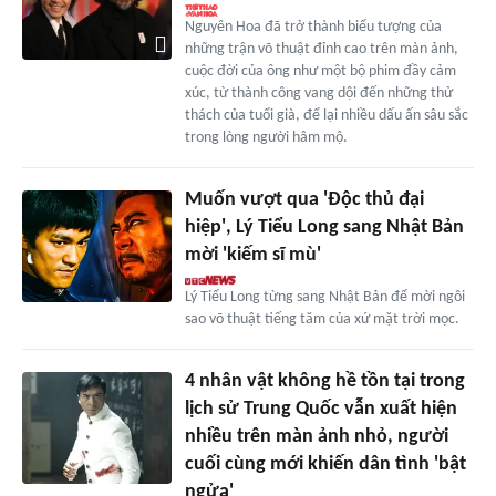
Nguyên Hoa đã trở thành biểu tượng của
những trận võ thuật đỉnh cao trên màn ảnh,
cuộc đời của ông như một bộ phim đầy cảm
xúc, từ thành công vang dội đến những thử
thách của tuổi già, để lại nhiều dấu ấn sâu sắc
trong lòng người hâm mộ.
Muốn vượt qua 'Độc thủ đại
hiệp', Lý Tiểu Long sang Nhật Bản
mời 'kiếm sĩ mù'
Lý Tiểu Long từng sang Nhật Bản để mời ngôi
sao võ thuật tiếng tăm của xứ mặt trời mọc.
4 nhân vật không hề tồn tại trong
lịch sử Trung Quốc vẫn xuất hiện
nhiều trên màn ảnh nhỏ, người
cuối cùng mới khiến dân tình 'bật
ngửa'