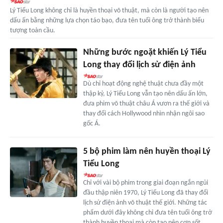
Lý Tiểu Long không chỉ là huyền thoại võ thuật, mà còn là người tạo nên
dấu ấn bằng những lựa chọn táo bạo, đưa tên tuổi ông trở thành biểu
tượng toàn cầu.
Những bước ngoặt khiến Lý Tiểu
Long thay đổi lịch sử điện ảnh
Dù chỉ hoạt động nghệ thuật chưa đầy một
thập kỷ, Lý Tiểu Long vẫn tạo nên dấu ấn lớn,
đưa phim võ thuật châu Á vươn ra thế giới và
thay đổi cách Hollywood nhìn nhận ngôi sao
gốc Á.
5 bộ phim làm nên huyền thoại Lý
Tiểu Long
Chỉ với vài bộ phim trong giai đoạn ngắn ngủi
đầu thập niên 1970, Lý Tiểu Long đã thay đổi
lịch sử điện ảnh võ thuật thế giới. Những tác
phẩm dưới đây không chỉ đưa tên tuổi ông trở
thành huyền thoại mà còn tạo nên cơn sốt