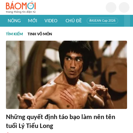
NÓNG
MỚI
VIDEO
CHỦ ĐỀ
#ASEAN Cup 2026
#Trí tuệ nhân tạo
#Mỹ - Iran
#Khám phá Việt Nam
TÌM KIẾM
TINH VÕ MÔN
#Khám phá thế giới
Những quyết định táo bạo làm nên tên
tuổi Lý Tiểu Long