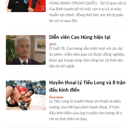
HONG KONG (TRUNG QUỐC) - Tài tử gạo cội Lý
Gia Đỉnh tuyên bố từ mặt con trai cả vì mâu
thuẫn tài chính, đồng thời bức xúc khi bị giấu
tin vợ cũ qua đời.
Diễn viên Cao Hùng hiện tại
Ở tuổi 78, Cao Hùng vẫn miệt mài với các dự
án phim. Diễn viên gạo cội được đồng nghiệp,
khán giả trọng vọng nhờ năng lực và tình yêu
bền bỉ với nghề.
Huyền thoại Lý Tiểu Long và 8 trận
đấu kinh điển
Lý Tiểu Long là huyền thoại võ thuật và biểu
tượng của thể loại phim hành động. 8 trận
đấu kinh điển của ông truyền cảm hứng về ý
chí và tinh thần võ đạo.