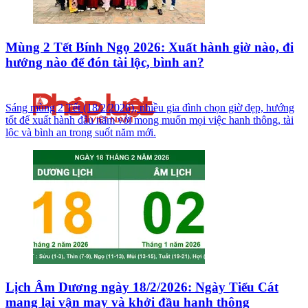
Mùng 2 Tết Bính Ngọ 2026: Xuất hành giờ nào, đi
hướng nào để đón tài lộc, bình an?
Sáng mùng 2 Tết (18/2/2026), nhiều gia đình chọn giờ đẹp, hướng
tốt để xuất hành đầu năm với mong muốn mọi việc hanh thông, tài
lộc và bình an trong suốt năm mới.
Lịch Âm Dương ngày 18/2/2026: Ngày Tiểu Cát
mang lại vận may và khởi đầu hanh thông