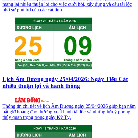
mang lại nhiều thuận lợi cho việc cưới hỏi, xây dựng và cầu tài lộc
nhờ sự phù trợ của các cát tinh.
Lịch Âm Dương ngày 25/04/2026: Ngày Tiểu Cát
nhiều thuận lợi và hanh thông
Thông tin chi tiết về lịch Âm Dương ngày 25/04/2026 giúp bạn nắm
bắt giờ hoàng đạo, hướng xuất hành tài lộc và những lưu ý phong
thủy quan trọng trong ngày Kỷ Tỵ.