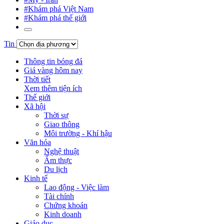
#Khám phá Việt Nam
#Khám phá thế giới
Tin
Thông tin bóng đá
Giá vàng hôm nay
Thời tiết
Xem thêm tiện ích
Thế giới
Xã hội
Thời sự
Giao thông
Môi trường - Khí hậu
Văn hóa
Nghệ thuật
Ẩm thực
Du lịch
Kinh tế
Lao động - Việc làm
Tài chính
Chứng khoán
Kinh doanh
Giáo dục