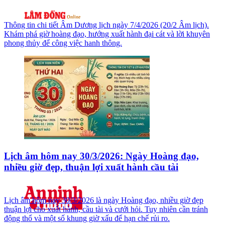
Thông tin chi tiết Âm Dương lịch ngày 7/4/2026 (20/2 Âm lịch).
Khám phá giờ hoàng đạo, hướng xuất hành đại cát và lời khuyên
phong thủy để công việc hanh thông.
Lịch âm hôm nay 30/3/2026: Ngày Hoàng đạo,
nhiều giờ đẹp, thuận lợi xuất hành cầu tài
Lịch âm hôm nay 30/3/2026 là ngày Hoàng đạo, nhiều giờ đẹp
thuận lợi cho xuất hành, cầu tài và cưới hỏi. Tuy nhiên cần tránh
động thổ và một số khung giờ xấu để hạn chế rủi ro.