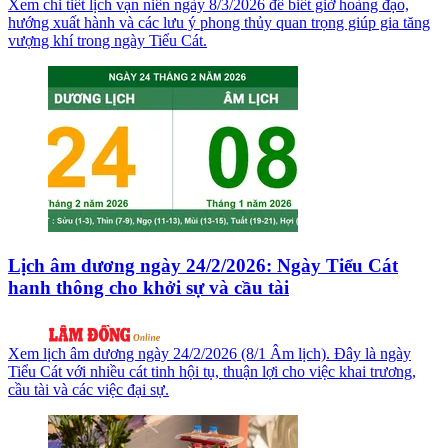
Xem chi tiết lịch vạn niên ngày 8/3/2026 để biết giờ hoàng đạo,
hướng xuất hành và các lưu ý phong thủy quan trọng giúp gia tăng
vượng khí trong ngày Tiểu Cát.
Lịch âm dương ngày 24/2/2026: Ngày Tiểu Cát
hanh thông cho khởi sự và cầu tài
Xem lịch âm dương ngày 24/2/2026 (8/1 Âm lịch). Đây là ngày
Tiểu Cát với nhiều cát tinh hội tụ, thuận lợi cho việc khai trương,
cầu tài và các việc đại sự.