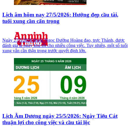
Lịch âm hôm nay 27/5/2026: Hướng đẹp cầu tài,
tuổi xung cần cẩn trọng
Ngày 27/5/2026 thuộc Ngọc Đường Hoàng đạo, trực Thành, được
đánh giá là ngày khá tốt cho nhiều công việc. Tuy nhiên, một số tuổi
xung vẫn cần thận trọng trước quyết định lớn.
Lịch Âm Dương ngày 25/5/2026: Ngày Tiểu Cát
thuận lợi cho công việc và cầu tài lộc