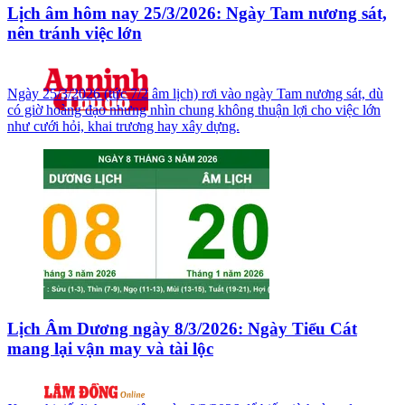
Lịch âm hôm nay 25/3/2026: Ngày Tam nương sát,
nên tránh việc lớn
Ngày 25/3/2026 (tức 7/2 âm lịch) rơi vào ngày Tam nương sát, dù
có giờ hoàng đạo nhưng nhìn chung không thuận lợi cho việc lớn
như cưới hỏi, khai trương hay xây dựng.
Lịch Âm Dương ngày 8/3/2026: Ngày Tiểu Cát
mang lại vận may và tài lộc