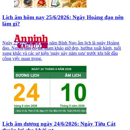
Lịch âm hôm nay 25/6/2026: Ngày Hoàng đạo nên
làm gì?
Ngày 25/6/2026 tức 11/5 năm Bính Ngọ âm lịch là ngày Hoàng
đạo. Người dân có thể tham khảo giờ đẹp, hướng xuất hành, tuổi
xung khắc và các sự kiện 'ngày này năm xưa' trước khi bắt đầu
công việc quan trọng.
Lịch âm dương ngày 24/6/2026: Ngày Tiểu Cát