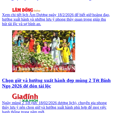
Xem chi tiết lịch Âm Dương ngày 18/2/2026 để biết giờ hoàng đạo,
hướng xuất hành và những lưu ý phong thủy quan trọng giúp thu
hút tài lộc và sự bình an.
Chọn giờ và hướng xuất hành đẹp mùng 2 Tết Bính
Ngọ 2026 để đón tài lộc
Ngày mùng 2 Tết (tức 18/02/2026 dương lịch), chuyên gia phong
thủy lưu ý nên chọn giờ và hướng xuất hành phù hợp để mọi việc
hanh thông trong năm mới.