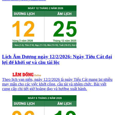
Lịch Âm Dương ngày 12/2/2026: Ngày Tiểu Cát đại
lợi để khởi sự và cầu tài lộc
Theo lịch vạn niên, ngày 12/2/2026 là ngày Tiểu Cát mang lại nhiều
may mắn cho các việc khởi công, cầu tài và nhậm chức. Bài viết
cung cấp chi tiết giờ hoàng đạo và hướng xuất hành.