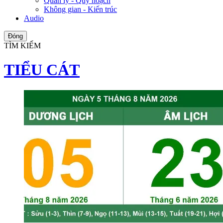
Quản lý - Quy hoạch
Không gian - Kiến trúc
Audio
Đóng
TÌM KIẾM
TIỂU CÁT