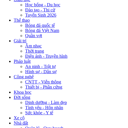
Học bổng - Du học
Đào tạo - Thi cử
Tuyển Sinh 2026
Thể thao
Bóng đá quốc tế
Bóng đá Việt Nam
Quần vợt
Giải trí
Âm nhạc
Thời trang
Điện ảnh - Truyền hình
Pháp luật
An ninh - Trật tự
Hình sự - Dân sự
Công nghệ
CNTT - Viễn thông
Thiết bị - Phần cứng
Khoa học
Đời sống
Dinh dưỡng - Làm đẹp
Tình yêu - Hôn nhân
Sức khỏe - Y tế
Xe cộ
Nhà đất