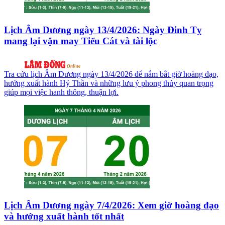
Lịch Âm Dương ngày 13/4/2026: Ngày Đinh Tỵ
mang lại vận may Tiểu Cát và tài lộc
Tra cứu lịch Âm Dương ngày 13/4/2026 để nắm bắt giờ hoàng đạo,
hướng xuất hành Hỷ Thần và những lưu ý phong thủy quan trọng
giúp mọi việc hanh thông, thuận lợi.
Lịch Âm Dương ngày 7/4/2026: Xem giờ hoàng đạo
và hướng xuất hành tốt nhất