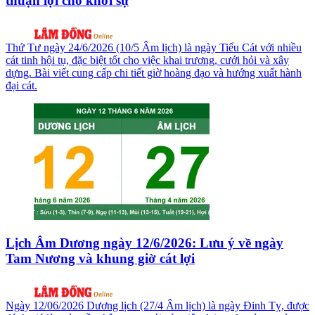
thuận lợi cho khởi sự
Thứ Tư ngày 24/6/2026 (10/5 Âm lịch) là ngày Tiểu Cát với nhiều
cát tinh hội tụ, đặc biệt tốt cho việc khai trương, cưới hỏi và xây
dựng. Bài viết cung cấp chi tiết giờ hoàng đạo và hướng xuất hành
đại cát.
Lịch Âm Dương ngày 12/6/2026: Lưu ý về ngày
Tam Nương và khung giờ cát lợi
Ngày 12/06/2026 Dương lịch (27/4 Âm lịch) là ngày Đinh Tỵ, được