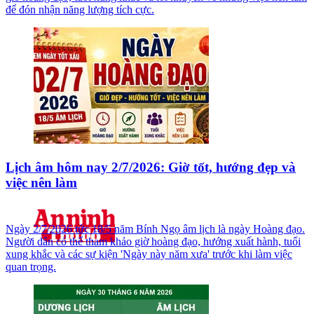
để đón nhận năng lượng tích cực.
Lịch âm hôm nay 2/7/2026: Giờ tốt, hướng đẹp và
việc nên làm
Ngày 2/7/2026 tức 18/5 năm Bính Ngọ âm lịch là ngày Hoàng đạo.
Người dân có thể tham khảo giờ hoàng đạo, hướng xuất hành, tuổi
xung khắc và các sự kiện 'Ngày này năm xưa' trước khi làm việc
quan trọng.