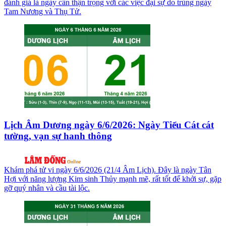
đánh giá là ngày cần thận trọng với các việc đại sự do trùng ngày
Tam Nương và Thụ Tử.
Lịch Âm Dương ngày 6/6/2026: Ngày Tiểu Cát cát
tường, vạn sự hanh thông
Khám phá tử vi ngày 6/6/2026 (21/4 Âm Lịch). Đây là ngày Tân
Hợi với năng lượng Kim sinh Thủy mạnh mẽ, rất tốt để khởi sự, gặp
gỡ quý nhân và cầu tài lộc.