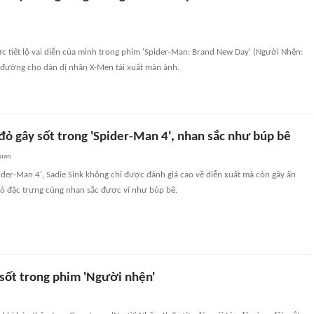
ức tiết lộ vai diễn của mình trong phim 'Spider-Man: Brand New Day' (Người Nhện:
đường cho dàn dị nhân X-Men tái xuất màn ảnh.
đỏ gây sốt trong 'Spider-Man 4', nhan sắc như búp bê
quan
ider-Man 4', Sadie Sink không chỉ được đánh giá cao về diễn xuất mà còn gây ấn
đỏ đặc trưng cùng nhan sắc được ví như búp bê.
sốt trong phim 'Người nhện'