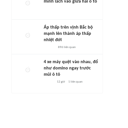
mình lách vào giữa hai ô tô
Áp thấp trên vịnh Bắc bộ
mạnh lên thành áp thấp
nhiệt đới
896
liên quan
4 xe máy quệt vào nhau, đổ
như domino ngay trước
mũi ô tô
12 giờ
1
liên quan