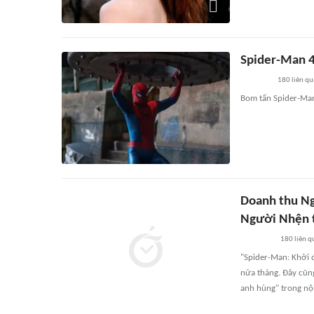
Spider-Man 4
180
liên qu
Bom tấn Spider-Man 
Doanh thu Ng
Người Nhện t
180
liên q
"Spider-Man: Khởi 
nửa tháng. Đây cũng
anh hùng" trong nội