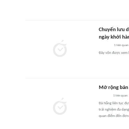
Chuyến lưu di
ngày khởi hà
1
liên quan
Đây vốn được xem l
Mở rộng bản 
1
liên quan
Đà Nẵng liên tục đư
trải nghiệm đa dạn
quan điểm đến đơn l