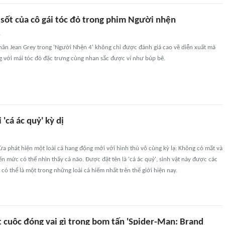
 sốt của cô gái tóc đỏ trong phim Người nhện
n
thân Jean Grey trong 'Người Nhện 4' không chỉ được đánh giá cao về diễn xuất mà
g với mái tóc đỏ đặc trưng cùng nhan sắc được ví như búp bê.
 'cá ác quỷ' kỳ dị
a phát hiện một loài cá hang động mới với hình thù vô cùng kỳ lạ: Không có mắt và
ến mức có thể nhìn thấy cả não. Được đặt tên là 'cá ác quỷ', sinh vật này được các
 có thể là một trong những loài cá hiếm nhất trên thế giới hiện nay.
t cuộc đóng vai gì trong bom tấn 'Spider-Man: Brand