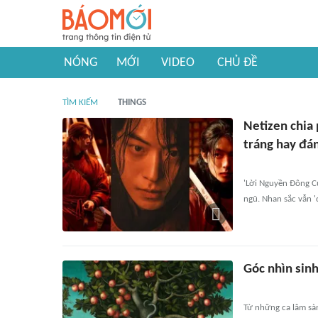
NÓNG
MỚI
VIDEO
CHỦ ĐỀ
TÌM KIẾM
THINGS
Netizen chia
tráng hay đán
'Lời Nguyền Đông Cu
ngũ. Nhan sắc vẫn '
Góc nhìn sinh
Từ những ca lâm sàng