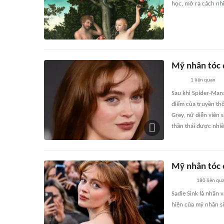
học, mở ra cách nhì
Mỹ nhân tóc 
1
liên quan
Sau khi Spider-Man:
điểm của truyền thô
Grey, nữ diễn viên 
thần thái được nhiề
Mỹ nhân tóc đ
180
liên qu
Sadie Sink là nhân 
hiện của mỹ nhân s