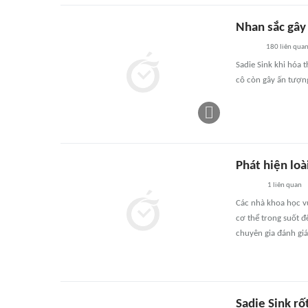
Nhan sắc gây
180
liên qua
Sadie Sink khi hóa 
cô còn gây ấn tượn
Phát hiện loài
1
liên quan
Các nhà khoa học vừ
cơ thể trong suốt đ
chuyên gia đánh giá
Sadie Sink rố