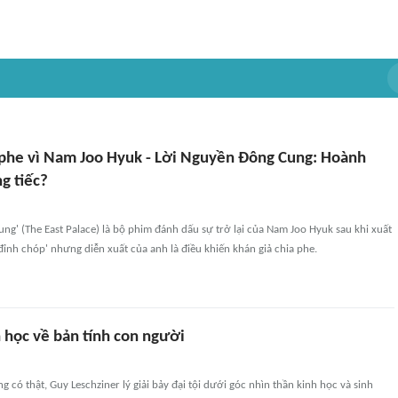
 phe vì Nam Joo Hyuk - Lời Nguyền Đông Cung: Hoành
g tiếc?
ng' (The East Palace) là bộ phim đánh dấu sự trở lại của Nam Joo Hyuk sau khi xuất
đỉnh chóp' nhưng diễn xuất của anh là điều khiến khán giả chia phe.
 học về bản tính con người
 có thật, Guy Leschziner lý giải bảy đại tội dưới góc nhìn thần kinh học và sinh