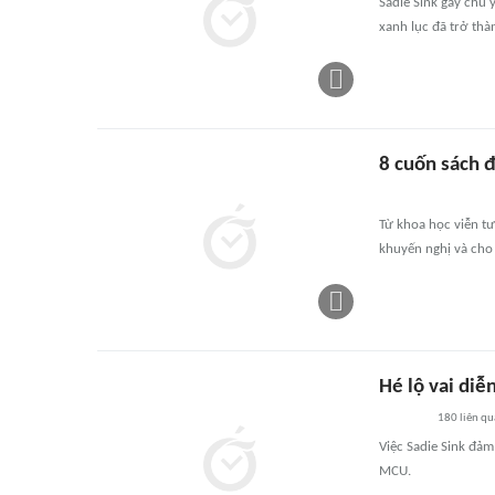
Sadie Sink gây chú 
xanh lục đã trở thà
8 cuốn sách 
Từ khoa học viễn tư
khuyến nghị và cho
Hé lộ vai di
180
liên qu
Việc Sadie Sink đả
MCU.