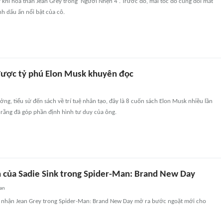
ý khi hóa thân Jean Grey trong 'Người Nhện 4'. Trước đó, mái tóc đỏ cùng đôi mắt
nh dấu ấn nổi bật của cô.
được tỷ phú Elon Musk khuyên đọc
ởng, tiểu sử đến sách về trí tuệ nhân tạo, đây là 8 cuốn sách Elon Musk nhiều lần
 rằng đã góp phần định hình tư duy của ông.
ễn của Sadie Sink trong Spider-Man: Brand New Day
an
m nhận Jean Grey trong Spider-Man: Brand New Day mở ra bước ngoặt mới cho