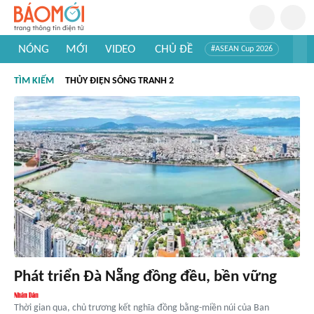
NÓNG
MỚI
VIDEO
CHỦ ĐỀ
#ASEAN Cup 2026
#Trí tuệ nhân tạo
#Mỹ - Iran
#Khám phá Việt Nam
TÌM KIẾM
THỦY ĐIỆN SÔNG TRANH 2
#Khám phá thế giới
Phát triển Đà Nẵng đồng đều, bền vững
Thời gian qua, chủ trương kết nghĩa đồng bằng-miền núi của Ban