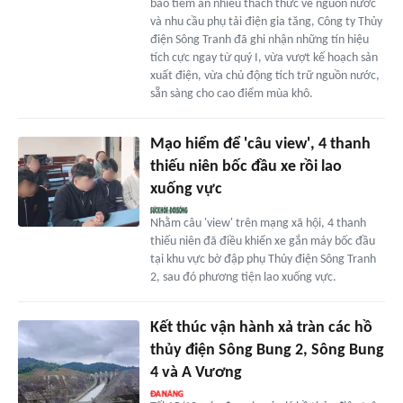
báo tiềm ẩn nhiều thách thức về nguồn nước
và nhu cầu phụ tải điện gia tăng, Công ty Thủy
điện Sông Tranh đã ghi nhận những tín hiệu
tích cực ngay từ quý I, vừa vượt kế hoạch sản
xuất điện, vừa chủ động tích trữ nguồn nước,
sẵn sàng cho cao điểm mùa khô.
Mạo hiểm để 'câu view', 4 thanh
thiếu niên bốc đầu xe rồi lao
xuống vực
Nhằm câu 'view' trên mạng xã hội, 4 thanh
thiếu niên đã điều khiển xe gắn máy bốc đầu
tại khu vực bờ đập phụ Thủy điện Sông Tranh
2, sau đó phương tiện lao xuống vực.
Kết thúc vận hành xả tràn các hồ
thủy điện Sông Bung 2, Sông Bung
4 và A Vương