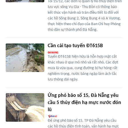
Tối 15/12, các đơn vị quản lý hồ thủy điện trên
lưu vực sông Vu Gia - Thu Bồn có thông báo
kết thúc vận hành xả tràn điều tiết lũ đối với
các hồ Sông Bung 2, Sông Bung 4 và A Vương,
thực hiện theo chỉ đạo của Ban Chỉ huy Phòng
thủ dân sự thành phố Đà Nẵng.
Cần cải tạo tuyến ĐT615B
Tuyến ĐT615B hiện hữu là hỗn hợp mặt cắt
khác nhau ở quy mô nhỏ và rất nhỏ. Các đợt
mưa lũ vừa qua, cung đường bị hư hỏng rất
nghiêm trọng, nước băng ngập làm ách tắc
lưu thông dài ngày.
Ứng phó bão số 15, Đà Nẵng yêu
cầu 5 thủy điện hạ mực nước đón
lũ
Để ứng phó bão số 15, TP Đà Nẵng yêu cầu
các hồ thủy điện tính toán, vận hành hạ mực