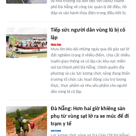
và Môi trường đã làm việc với UBND thành
phố Đà Nẵng về công tác quản lý đê điều, hồ
đập và vận hành thủy điện trong điều tiết lũ.
Tiếp sức người dân vùng lũ bị cô
lập
Mưa lớn kéo dài những ngày qua đã gây sạt lở
đất nghiêm trọng ở nhiều điểm, chia cắt nhiều
tuyến giao thông và cô lập các khu vực miền
núi tại thành phố Đà Nẵng. Chính quyền địa
phương và các lực lượng chức năng đang khẩn
trương tổ chức các hoạt động cứu trợ lương
thực, thực phẩm và nhu yếu phẩm cho người
dân vùng bị cô lập.
Đà Nẵng: Hơn hai giờ khiêng sản
phụ từ vùng sạt lở ra xe múc để đi
trạm y tế
Lực lượng chức năng xã Trà Giáp (TP Đà Nẵng)