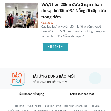
Vượt hơn 20km đưa 3 nạn nhân
do sạt lở đất ở Đà Nẵng đi cấp cứu
trong đêm
Các lực lượng xuyên đêm khiêng võng vượt
hơn 20 km đưa 3 nạn nhân bị thương nặng do
sạt lở đất ở Đà Nẵng đi cấp cứu.
XEM THÊM
TẢI ỨNG DỤNG BÁO MỚI
ĐỂ KHÔNG BỎ SÓT TIN TỨC
Điều khoản sử dụng
Chính sách bảo mật
Hạ Tầng
Vùng Thủ Đô
Lê Minh Hưng
Bắc Ninh (thành Phố)
Tô Lâm
Bắc Ninh
Năm
Chợ Biên Hòa
Eo Biển Hormuz
Liên Bang Nga
Campuchia