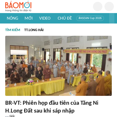
NÓNG
MỚI
VIDEO
CHỦ ĐỀ
#ASEAN Cup 2026
#Tuyển sinh đại học 2026
#Trí tuệ nhân tạo
#Mỹ - Iran
TÌM KIẾM
TT.LONG HẢI
#Khám phá Việt Nam
#Khám phá thế giới
BR-VT: Phiên họp đầu tiên của Tăng Ni
H.Long Đất sau khi sáp nhập