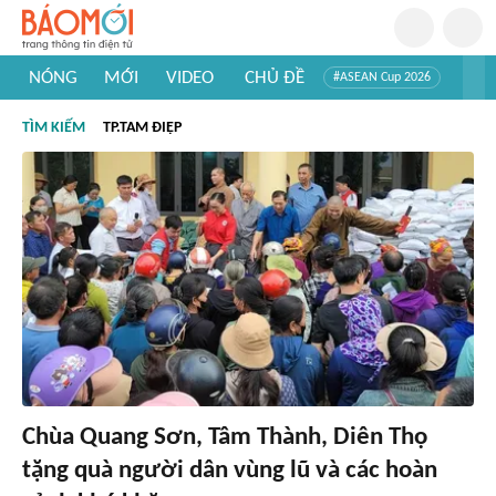
NÓNG
MỚI
VIDEO
CHỦ ĐỀ
#ASEAN Cup 2026
#Trí tuệ nhân tạo
#Mỹ - Iran
#Khám phá Việt Nam
TÌM KIẾM
TP.TAM ĐIỆP
#Khám phá thế giới
Chùa Quang Sơn, Tâm Thành, Diên Thọ
tặng quà người dân vùng lũ và các hoàn