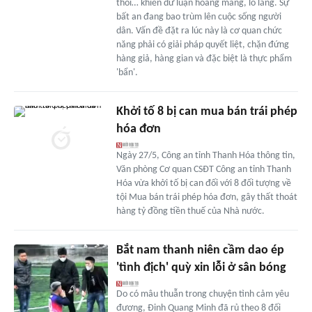
thối… khiến dư luận hoang mang, lo lắng. Sự
bất an đang bao trùm lên cuộc sống người
dân. Vấn đề đặt ra lúc này là cơ quan chức
năng phải có giải pháp quyết liệt, chặn đứng
hàng giả, hàng gian và đặc biệt là thực phẩm
'bẩn'.
Khởi tố 8 bị can mua bán trái phép
hóa đơn
Ngày 27/5, Công an tỉnh Thanh Hóa thông tin,
Văn phòng Cơ quan CSĐT Công an tỉnh Thanh
Hóa vừa khởi tố bị can đối với 8 đối tượng về
tội Mua bán trái phép hóa đơn, gây thất thoát
hàng tỷ đồng tiền thuế của Nhà nước.
Bắt nam thanh niên cầm dao ép
'tình địch' quỳ xin lỗi ở sân bóng
Do có mâu thuẫn trong chuyện tình cảm yêu
đương, Đinh Quang Minh đã rủ theo 8 đối