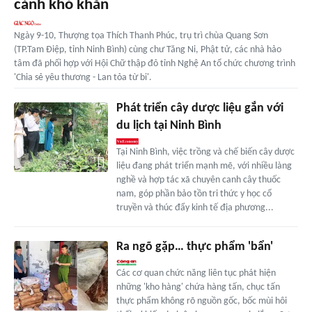
cảnh khó khăn
Ngày 9-10, Thượng tọa Thích Thanh Phúc, trụ trì chùa Quang Sơn
(TP.Tam Điệp, tỉnh Ninh Bình) cùng chư Tăng Ni, Phật tử, các nhà hảo
tâm đã phối hợp với Hội Chữ thập đỏ tỉnh Nghệ An tổ chức chương trình
'Chia sẻ yêu thương - Lan tỏa từ bi'.
Phát triển cây dược liệu gắn với
du lịch tại Ninh Bình
Tại Ninh Bình, việc trồng và chế biến cây dược
liệu đang phát triển mạnh mẽ, với nhiều làng
nghề và hợp tác xã chuyên canh cây thuốc
nam, góp phần bảo tồn tri thức y học cổ
truyền và thúc đẩy kinh tế địa phương...
Ra ngõ gặp… thực phẩm 'bẩn'
Các cơ quan chức năng liên tục phát hiện
những 'kho hàng' chứa hàng tấn, chục tấn
thực phẩm không rõ nguồn gốc, bốc mùi hôi