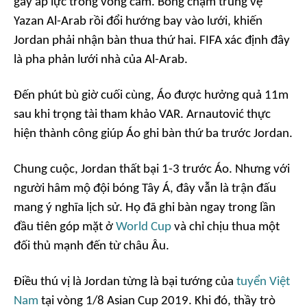
gây áp lực trong vòng cấm. Bóng chạm trung vệ
Yazan Al-Arab rồi đổi hướng bay vào lưới, khiến
Jordan phải nhận bàn thua thứ hai. FIFA xác định đây
là pha phản lưới nhà của Al-Arab.
Đến phút bù giờ cuối cùng, Áo được hưởng quả 11m
sau khi trọng tài tham khảo VAR. Arnautović thực
hiện thành công giúp Áo ghi bàn thứ ba trước Jordan.
Chung cuộc, Jordan thất bại 1-3 trước Áo. Nhưng với
người hâm mộ đội bóng Tây Á, đây vẫn là trận đấu
mang ý nghĩa lịch sử. Họ đã ghi bàn ngay trong lần
đầu tiên góp mặt ở
World Cup
và chỉ chịu thua một
đối thủ mạnh đến từ châu Âu.
Điều thú vị là Jordan từng là bại tướng của
tuyển Việt
Nam
tại vòng 1/8 Asian Cup 2019. Khi đó, thầy trò