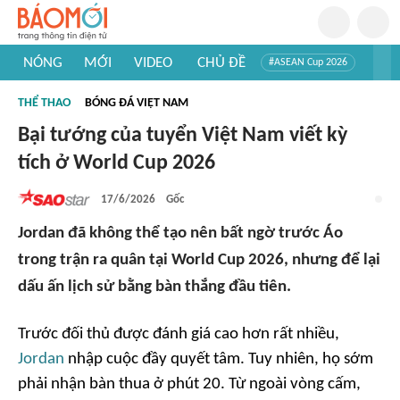
NÓNG
MỚI
VIDEO
CHỦ ĐỀ
#ASEAN Cup 2026
#Trí tuệ nhân tạo
#Mỹ - Iran
#Khám phá Việt Nam
THỂ THAO
BÓNG ĐÁ VIỆT NAM
#Khám phá thế giới
Bại tướng của tuyển Việt Nam viết kỳ
tích ở World Cup 2026
17/6/2026
Gốc
Jordan đã không thể tạo nên bất ngờ trước Áo
trong trận ra quân tại World Cup 2026, nhưng để lại
dấu ấn lịch sử bằng bàn thắng đầu tiên.
Trước đối thủ được đánh giá cao hơn rất nhiều,
Jordan
nhập cuộc đầy quyết tâm. Tuy nhiên, họ sớm
phải nhận bàn thua ở phút 20. Từ ngoài vòng cấm,