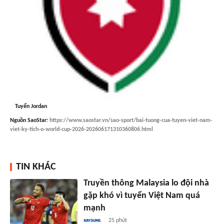
Tuyển Jordan
Nguồn
SaoStar
:
https://www.saostar.vn/sao-sport/bai-tuong-cua-tuyen-viet-nam-
viet-ky-tich-o-world-cup-2026-202606171310360806.html
TIN KHÁC
Truyền thông Malaysia lo đội nhà
gặp khó vì tuyển Việt Nam quá
mạnh
25 phút