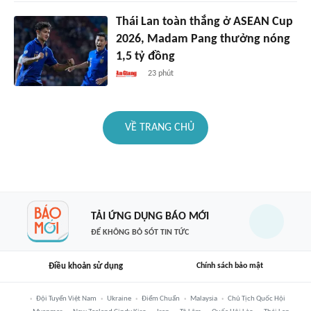
Thái Lan toàn thắng ở ASEAN Cup
2026, Madam Pang thưởng nóng
1,5 tỷ đồng
23 phút
VỀ TRANG CHỦ
TẢI ỨNG DỤNG BÁO MỚI
ĐỂ KHÔNG BỎ SÓT TIN TỨC
Điều khoản sử dụng
Chính sách bảo mật
Đội Tuyển Việt Nam
Ukraine
Điểm Chuẩn
Malaysia
Chủ Tịch Quốc Hội