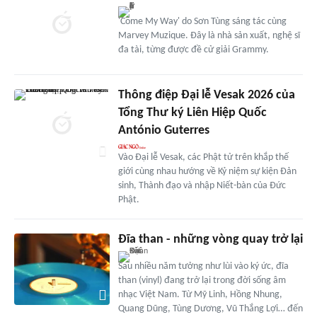
'Come My Way' do Sơn Tùng sáng tác cùng
Marvey Muzique. Đây là nhà sản xuất, nghệ sĩ
đa tài, từng được đề cử giải Grammy.
Thông điệp Đại lễ Vesak 2026 của
Tổng Thư ký Liên Hiệp Quốc
António Guterres
Vào Đại lễ Vesak, các Phật tử trên khắp thế
giới cùng nhau hướng về Kỷ niệm sự kiện Đản
sinh, Thành đạo và nhập Niết-bàn của Đức
Phật.
Đĩa than - những vòng quay trở lại
Sau nhiều năm tưởng như lùi vào ký ức, đĩa
than (vinyl) đang trở lại trong đời sống âm
nhạc Việt Nam. Từ Mỹ Linh, Hồng Nhung,
Quang Dũng, Tùng Dương, Vũ Thắng Lợi… đến