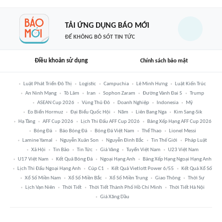
TẢI ỨNG DỤNG BÁO MỚI
ĐỂ KHÔNG BỎ SÓT TIN TỨC
Điều khoản sử dụng
Chính sách bảo mật
Luật Phát Triển Đô Thị
Logistic
Campuchia
Lê Minh Hưng
Luật Kiến Trúc
An Ninh Mạng
Tô Lâm
Iran
Sophon Zaram
Đường Vành Đai 5
Trump
ASEAN Cup 2026
Vùng Thủ Đô
Doanh Nghiệp
Indonesia
Mỹ
Eo Biển Hormuz
Đại Biểu Quốc Hội
Năm
Liên Bang Nga
Kim Sang-Sik
Hạ Tầng
AFF Cup 2026
Lịch Thi Đấu AFF Cup 2026
Bảng Xếp Hạng AFF Cup 2026
Bóng Đá
Báo Bóng Đá
Bóng Đá Việt Nam
Thể Thao
Lionel Messi
Lamine Yamal
Nguyễn Xuân Son
Nguyễn Đình Bắc
Tin Thế Giới
Pháp Luật
Xã Hội
Tin Bão
Tin Tức
Giá Vàng
Tuyển Việt Nam
U23 Việt Nam
U17 Việt Nam
Kết Quả Bóng Đá
Ngoại Hạng Anh
Bảng Xếp Hạng Ngoại Hạng Anh
Lịch Thi Đấu Ngoại Hạng Anh
Cúp C1
Kết Quả Vietlott Power 6/55
Kết Quả Xổ Số
Xổ Số Miền Nam
Xổ Số Miền Bắc
Xổ Số Miền Trung
Giao Thông
Thời Sự
Lịch Vạn Niên
Thời Tiết
Thời Tiết Thành Phố Hồ Chí Minh
Thời Tiết Hà Nội
Giá Xăng Dầu