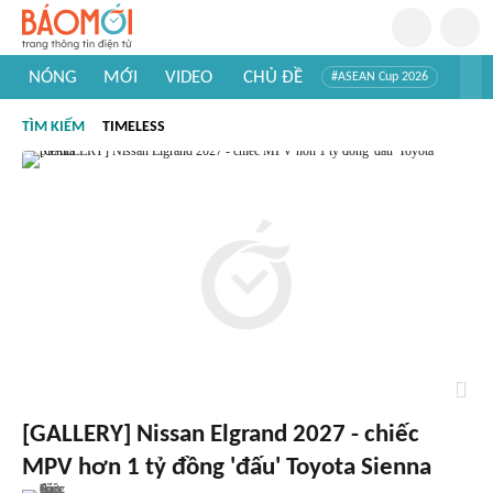
NÓNG
MỚI
VIDEO
CHỦ ĐỀ
#ASEAN Cup 2026
#Trí tuệ nhân tạo
#Mỹ - Iran
#Khám phá Việt Nam
TÌM KIẾM
TIMELESS
#Khám phá thế giới
[GALLERY] Nissan Elgrand 2027 - chiếc
MPV hơn 1 tỷ đồng 'đấu' Toyota Sienna