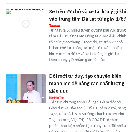
Xe trên 29 chỗ và xe tải lưu ý gì khi
vào trung tâm Đà Lạt từ ngày 1/8?
Từ ngày 1/8, nhiều tuyến đường khu vực trung
tâm Đà Lạt, tỉnh Lâm Đồng sẽ được điều chỉnh
tổ chức giao thông. Trong đó, xe trên 29 chỗ
bị hạn chế lưu thông tại một số tuyến, nhiều
khu vực cấm đỗ xe và xe tải cũng bị giới hạn
theo khung giờ nhằm giảm ùn tắc.
Đổi mới tư duy, tạo chuyển biến
mạnh mẽ để nâng cao chất lượng
giáo dục
Tiếp tục chương trình Hội nghị Giám đốc Sở
Giáo dục và Đào tạo (GD&ĐT) năm 2026, sáng
24/7, tại Khách sạn Mường Thanh Luxury Phú
Thọ (phường Việt Trì), Bộ GD&ĐT tổ chức
phiên thảo luận nhằm tập trung trao đổi nhiều
nội dung quan trọng, đề xuất các giải pháp