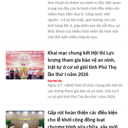
đơn thuần là nhiệm vụ chính trị đặc biệt quan
trọng mà đây còn là hành trình đầy nhân văn
nhằm thực hiện đạo lý 'Uống nước nhớ
nguồn', trả lại tên tuổi, quê hương cho các
Anh hùng liệt sĩ, góp phần xoa dịu nỗi đau, sự
khắc khoải của nhiều thân nhân đã mòn mỏi
chờ đợi suốt nhiều thập kỷ qua.
Khai mạc chung kết Hội thi Lực
lượng tham gia bảo vệ an ninh,
trật tự ở cơ sở giỏi tỉnh Phú Thọ
lần thứ I năm 2026
Ngày 3/7, UBND tỉnh tổ chức chung kết Hội thi
Lực lượng tham gia bảo vệ an ninh, trật tự ở
cơ sở giỏi tỉnh Phú Thọ lần thứ I năm 2026.
Gấp rút hoàn thiện các điều kiện
cho lễ khởi công đồng loạt
chương trình sửa chữa, xây mới