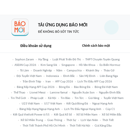
TẢI ỨNG DỤNG BÁO MỚI
ĐỂ KHÔNG BỎ SÓT TIN TỨC
Điều khoản sử dụng
Chính sách bảo mật
Sophon Zaram
Hạ Tầng
Luật Phát Triển Đô Thị
THPT Chuyên Tuyên Quang
ASEAN Cup 2026
Kim Sang-Sik
Singapore
Hồ Văn Khoa
Eo Biển Hormuz
Tô Lâm
Doanh Nghiệp
Năm
Campuchia
Khánh Sky
Tháo Gỡ
Đội Tuyển Việt Nam
Indonesia
Đình Bắc
Sân Mỹ Đình
Liên Bang Nga
Trần Đình Tiệp
Iran
AFF Cup 2026
Lịch Thi Đấu AFF Cup 2026
Bảng Xếp Hạng AFF Cup 2026
Bóng Đá
Báo Bóng Đá
Bóng Đá Việt Nam
Thể Thao
Lionel Messi
Lamine Yamal
Nguyễn Xuân Son
Nguyễn Đình Bắc
Tin Thế Giới
Pháp Luật
Xã Hội
Tin Bão
Tin Tức
Giá Vàng
Tuyển Việt Nam
U23 Việt Nam
U17 Việt Nam
Kết Quả Bóng Đá
Ngoại Hạng Anh
Bảng Xếp Hạng Ngoại Hạng Anh
Lịch Thi Đấu Ngoại Hạng Anh
Cúp C1
Kết Quả Vietlott Power 6/55
Kết Quả Xổ Số
Xổ Số Miền Nam
Xổ Số Miền Bắc
Xổ Số Miền Trung
Giao Thông
Thời Sự
Lịch Vạn Niên
Thời Tiết
Thời Tiết Thành Phố Hồ Chí Minh
Thời Tiết Hà Nội
Giá Xăng Dầu