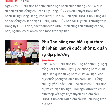
11 giờ
Ngày 7/8, UBND tỉnh tổ chức phiên họp hành chính tháng 7/2026 dưới
sự chủ trì của đồng chí Trần Duy Đông - Ủy viên dự khuyết Ban Chấp
hành Trung ương Đảng, Phó Bí thư Tỉnh ủy, Chủ tịch UBND tỉnh. Cùng dự
có các đồng chí lãnh đạo HĐND, UBND, Ủy ban MTTQ tỉnh, Thường trực
Đảng ủy UBND tỉnh, các thành viên UBND tỉnh cùng thủ trưởng các sở,
ban, ngành, cơ quan chuyên môn trên địa bàn.
Phú Thọ nâng cao hiệu quả thực
thi pháp luật về quốc phòng, quân
sự địa phương
Chiều 6-8, UBND tỉnh Phú Thọ tổ chức Hội nghị
tổng kết thi hành Luật Quốc phòng năm 2018,
Luật Dân quân tự vệ năm 2019 và Luật Giáo
dục quốc phòng và an ninh năm 2013. Đồng
chí Nguyễn Khắc Hiếu, Phó chủ tịch UBND tỉnh
dự và chỉ đạo hội nghị. Hội nghị được tổ chức
trực tiếp kết hợp trực tuyến từ điểm cầu
UBND tỉnh đến 148 điểm cầu xã, phường trên
địa bàn.