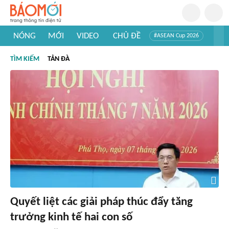
NÓNG
MỚI
VIDEO
CHỦ ĐỀ
#ASEAN Cup 2026
#Trí tuệ nhân tạo
#Mỹ - Iran
#Khám phá Việt Nam
TÌM KIẾM
TẢN ĐÀ
#Khám phá thế giới
Quyết liệt các giải pháp thúc đẩy tăng
trưởng kinh tế hai con số