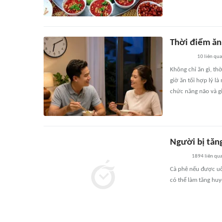
Thời điểm ăn 
10
liên qu
Không chỉ ăn gì, th
giờ ăn tối hợp lý l
chức năng não và g
Người bị tăn
1894
liên qu
Cà phê nếu được uố
có thể làm tăng huy