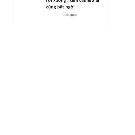
rơi xuống', xem camera ai
cũng bất ngờ
1
liên quan