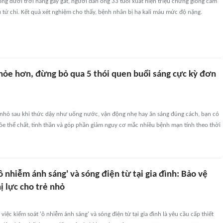
ộng dưới trời nắng gay gắt, người đàn ông 33 tuổi xuất hiện triệu chứng giống cảm
 tứ chi. Kết quả xét nghiệm cho thấy, bệnh nhân bị hạ kali máu mức độ nặng.
ỏe hơn, đừng bỏ qua 5 thói quen buổi sáng cực kỳ đơn
i nhỏ sau khi thức dậy như uống nước, vận động nhẹ hay ăn sáng đúng cách, bạn có
hỏe thể chất, tinh thần và góp phần giảm nguy cơ mắc nhiều bệnh mạn tính theo thời
 nhiễm ánh sáng' và sóng điện từ tại gia đình: Bảo vệ
hị lực cho trẻ nhỏ
việc kiểm soát 'ô nhiễm ánh sáng' và sóng điện từ tại gia đình là yêu cầu cấp thiết