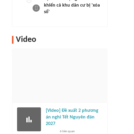
khiến cả khu dân cư bị 'xóa
sổ'
Video
[Video] Đề xuất 2 phương
án nghỉ Tết Nguyên đán
2027
6
liên quan