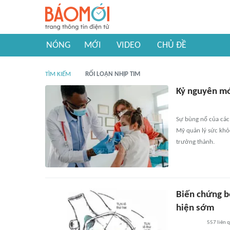
NÓNG
MỚI
VIDEO
CHỦ ĐỀ
TÌM KIẾM
RỐI LOẠN NHỊP TIM
Kỷ nguyên mới
Sự bùng nổ của các t
Mỹ quản lý sức khỏe
trưởng thành.
Biến chứng b
hiện sớm
557
liên 