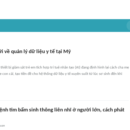
 về quản lý dữ liệu y tế tại Mỹ
hiết bị giám sát trẻ em tích hợp trí tuệ nhân tạo (AI) đang định hình lại cách cha mẹ
 con cái, tạo tiền đề cho hệ thống dữ liệu y tế xuyên suốt từ lúc sơ sinh đến khi
ệnh tim bẩm sinh thông liên nhĩ ở người lớn, cách phát
quan