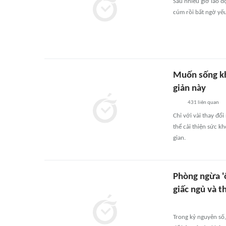
Sau nhiều giờ lao đ
cúm rồi bất ngờ yếu
Muốn sống kh
giản này
431
liên quan
Chỉ với vài thay đổ
thể cải thiện sức k
gian.
Phòng ngừa 'ô
giấc ngủ và t
Trong kỷ nguyên số, 