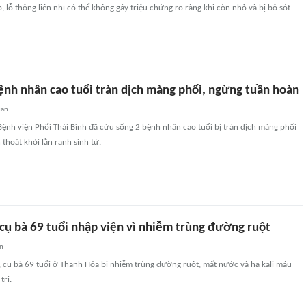
 lỗ thông liên nhĩ có thể không gây triệu chứng rõ ràng khi còn nhỏ và bị bỏ sót
ệnh nhân cao tuổi tràn dịch màng phổi, ngừng tuần hoàn
uan
Bệnh viện Phổi Thái Bình đã cứu sống 2 bệnh nhân cao tuổi bị tràn dịch màng phối
thoát khỏi lằn ranh sinh tử.
 cụ bà 69 tuổi nhập viện vì nhiễm trùng đường ruột
an
h, cụ bà 69 tuổi ở Thanh Hóa bị nhiễm trùng đường ruột, mất nước và hạ kali máu
trị.