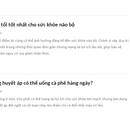
tối tốt nhất cho sức khỏe não bộ
an
ời điểm ăn cũng có thể ảnh hưởng đáng kể đến sức khỏe não bộ. Chính vì vậy, duy trì
à một trong những thói quen đơn giản nhưng mang lại lợi ích lâu dài, giúp bảo vệ
iảm nguy cơ suy giảm nhận thức.
g huyết áp có thể uống cà phê hàng ngày?
an
ng ở mức vừa phải có thể mang lại lợi ích cho sức khỏe tim mạch nhưng lạm dụng
ết áp đột ngột và rối loạn nhịp tim thậm chí có thể nhồi máu cơ tim.