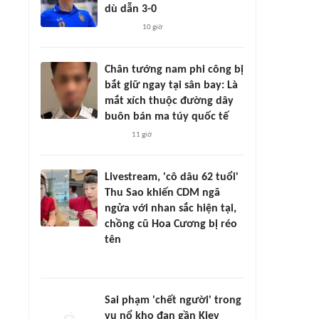
dù dẫn 3-0
10 giờ
Chân tướng nam phi công bị
bắt giữ ngay tại sân bay: Là
mắt xích thuộc đường dây
buôn bán ma túy quốc tế
11 giờ
Livestream, 'cô dâu 62 tuổi'
Thu Sao khiến CDM ngã
ngửa với nhan sắc hiện tại,
chồng cũ Hoa Cương bị réo
tên
Sai phạm 'chết người' trong
vụ nổ kho đạn gần Kiev