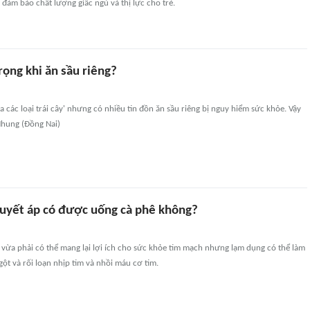
 đảm bảo chất lượng giấc ngủ và thị lực cho trẻ.
rọng khi ăn sầu riêng?
ủa các loại trái cây' nhưng có nhiều tin đồn ăn sầu riêng bị nguy hiểm sức khỏe. Vậy
Nhung (Đồng Nai)
uyết áp có được uống cà phê không?
vừa phải có thể mang lại lợi ích cho sức khỏe tim mạch nhưng lạm dụng có thể làm
gột và rối loạn nhịp tim và nhồi máu cơ tim.