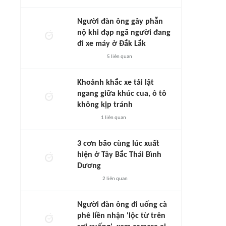
Người đàn ông gây phẫn
nộ khi đạp ngã người đang
đi xe máy ở Đắk Lắk
5
liên quan
Khoảnh khắc xe tải lật
ngang giữa khúc cua, ô tô
không kịp tránh
1
liên quan
3 cơn bão cùng lúc xuất
hiện ở Tây Bắc Thái Bình
Dương
2
liên quan
Người đàn ông đi uống cà
phê liền nhận 'lộc từ trên