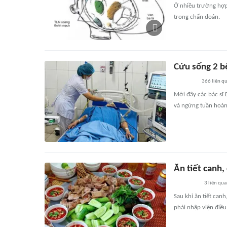
Ở nhiều trường hợp,
trong chẩn đoán.
Cứu sống 2 b
366
liên q
Mới đây các bác sĩ 
và ngừng tuần hoàn 
Ăn tiết canh,
3
liên qu
Sau khi ăn tiết can
phải nhập viện điều 