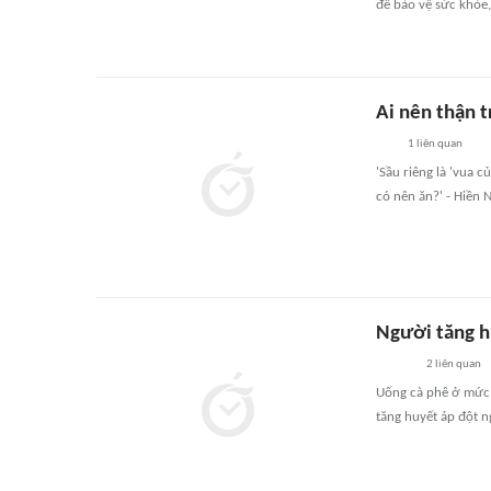
để bảo vệ sức khỏe,
Ai nên thận t
1
liên quan
'Sầu riêng là 'vua c
có nên ăn?' - Hiền 
Người tăng h
2
liên quan
Uống cà phê ở mức 
tăng huyết áp đột n