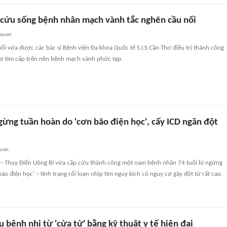
 cứu sống bệnh nhân mạch vành tắc nghẽn cầu nối
 quan
i vừa được các bác sĩ Bệnh viện Đa khoa Quốc tế S.I.S Cần Thơ điều trị thành công
ơ tim cấp trên nền bệnh mạch vành phức tạp.
gừng tuần hoàn do 'cơn bão điện học', cấy ICD ngăn đột
quan
 – Thụy Điển Uông Bí vừa cấp cứu thành công một nam bệnh nhân 74 tuổi bị ngừng
ão điện học' – tình trạng rối loạn nhịp tim nguy kịch có nguy cơ gây đột tử rất cao.
u bệnh nhi từ 'cửa tử' bằng kỹ thuật y tế hiện đại