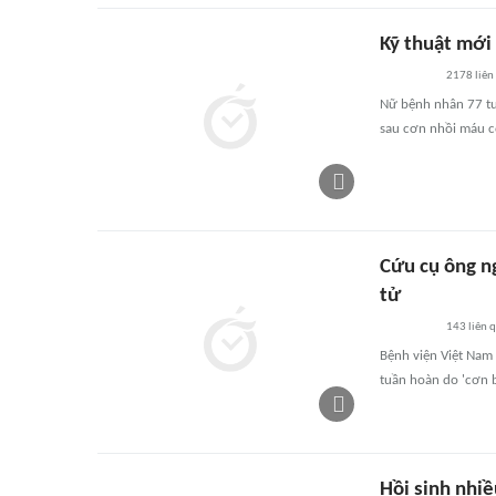
Kỹ thuật mới
2178
liên
Nữ bệnh nhân 77 tuổ
sau cơn nhồi máu c
Cứu cụ ông n
tử
143
liên 
Bệnh viện Việt Nam
tuần hoàn do 'cơn b
Hồi sinh nhiề