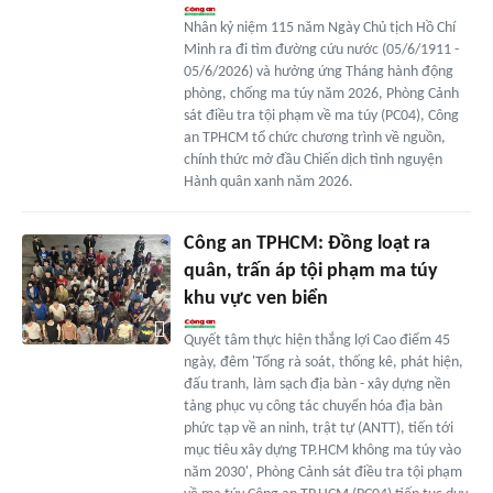
Nhân kỷ niệm 115 năm Ngày Chủ tịch Hồ Chí
Minh ra đi tìm đường cứu nước (05/6/1911 -
05/6/2026) và hưởng ứng Tháng hành động
phòng, chống ma túy năm 2026, Phòng Cảnh
sát điều tra tội phạm về ma túy (PC04), Công
an TPHCM tổ chức chương trình về nguồn,
chính thức mở đầu Chiến dịch tình nguyện
Hành quân xanh năm 2026.
Công an TPHCM: Đồng loạt ra
quân, trấn áp tội phạm ma túy
khu vực ven biển
Quyết tâm thực hiện thắng lợi Cao điểm 45
ngày, đêm 'Tổng rà soát, thống kê, phát hiện,
đấu tranh, làm sạch địa bàn - xây dựng nền
tảng phục vụ công tác chuyển hóa địa bàn
phức tạp về an ninh, trật tự (ANTT), tiến tới
mục tiêu xây dựng TP.HCM không ma túy vào
năm 2030', Phòng Cảnh sát điều tra tội phạm