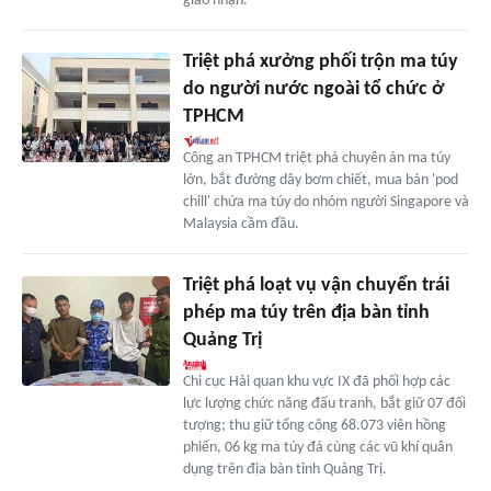
giao nhận.
Triệt phá xưởng phối trộn ma túy
do người nước ngoài tổ chức ở
TPHCM
Công an TPHCM triệt phá chuyên án ma túy
lớn, bắt đường dây bơm chiết, mua bán 'pod
chill' chứa ma túy do nhóm người Singapore và
Malaysia cầm đầu.
Triệt phá loạt vụ vận chuyển trái
phép ma túy trên địa bàn tỉnh
Quảng Trị
Chi cục Hải quan khu vực IX đã phối hợp các
lực lượng chức năng đấu tranh, bắt giữ 07 đối
tượng; thu giữ tổng cộng 68.073 viên hồng
phiến, 06 kg ma túy đá cùng các vũ khí quân
dụng trên địa bàn tỉnh Quảng Trị.