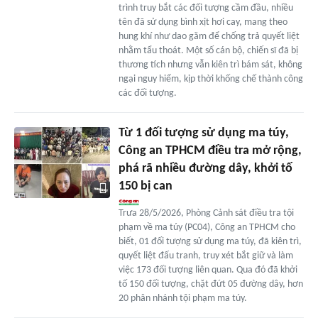
trình truy bắt các đối tượng cầm đầu, nhiều
tên đã sử dụng bình xịt hơi cay, mang theo
hung khí như dao găm để chống trả quyết liệt
nhằm tẩu thoát. Một số cán bộ, chiến sĩ đã bị
thương tích nhưng vẫn kiên trì bám sát, không
ngại nguy hiểm, kịp thời khống chế thành công
các đối tượng.
Từ 1 đối tượng sử dụng ma túy,
Công an TPHCM điều tra mở rộng,
phá rã nhiều đường dây, khởi tố
150 bị can
Trưa 28/5/2026, Phòng Cảnh sát điều tra tội
phạm về ma túy (PC04), Công an TPHCM cho
biết, 01 đối tượng sử dụng ma túy, đã kiên trì,
quyết liệt đấu tranh, truy xét bắt giữ và làm
việc 173 đối tượng liên quan. Qua đó đã khởi
tố 150 đối tượng, chặt đứt 05 đường dây, hơn
20 phân nhánh tội phạm ma túy.