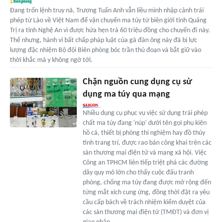
Đang trốn lệnh truy nã, Trương Tuấn Anh vẫn liều mình nhập cảnh trái
phép từ Lào về Việt Nam để vận chuyển ma túy từ biên giới tỉnh Quảng
Trị ra tỉnh Nghệ An vì được hứa hẹn trả 60 triệu đồng cho chuyến đi này.
Thế nhưng, hành vi bất chấp pháp luật của gã đàn ông này đã bị lực
lượng đặc nhiệm Bộ đội Biên phòng bóc trần thủ đoạn và bắt giữ vào
thời khắc mà y không ngờ tới.
Chặn nguồn cung dụng cụ sử
dụng ma túy qua mạng
Nhiều dụng cụ phục vụ việc sử dụng trái phép
chất ma túy đang 'núp' dưới tên gọi phụ kiện
hồ cá, thiết bị phòng thí nghiệm hay đồ thủy
tinh trang trí, được rao bán công khai trên các
sàn thương mại điện tử và mạng xã hội. Việc
Công an TPHCM liên tiếp triệt phá các đường
dây quy mô lớn cho thấy cuộc đấu tranh
phòng, chống ma túy đang được mở rộng đến
từng mắt xích cung ứng, đồng thời đặt ra yêu
cầu cấp bách về trách nhiệm kiểm duyệt của
các sàn thương mại điện tử (TMĐT) và đơn vị