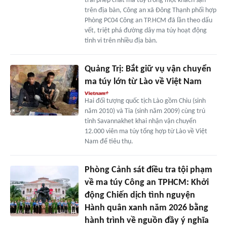
trái phép chất ma túy trong một khách sạn
trên địa bàn, Công an xã Đông Thạnh phối hợp
Phòng PC04 Công an TP.HCM đã lần theo dấu
vết, triệt phá đường dây ma túy hoạt động
tinh vi trên nhiều địa bàn.
Quảng Trị: Bắt giữ vụ vận chuyển
ma túy lớn từ Lào về Việt Nam
Hai đối tượng quốc tịch Lào gồm Chiu (sinh
năm 2010) và Tia (sinh năm 2009) cùng trú
tỉnh Savannakhet khai nhận vận chuyển
12.000 viên ma túy tổng hợp từ Lào về Việt
Nam để tiêu thụ.
Phòng Cảnh sát điều tra tội phạm
về ma túy Công an TPHCM: Khởi
động Chiến dịch tình nguyện
Hành quân xanh năm 2026 bằng
hành trình về nguồn đầy ý nghĩa