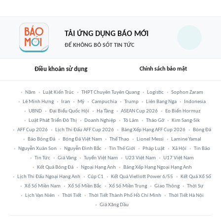
TẢI ỨNG DỤNG BÁO MỚI
ĐỂ KHÔNG BỎ SÓT TIN TỨC
Điều khoản sử dụng
Chính sách bảo mật
Năm
Luật Kiến Trúc
THPT Chuyên Tuyên Quang
Logistic
Sophon Zaram
Lê Minh Hưng
Iran
Mỹ
Campuchia
Trump
Liên Bang Nga
Indonesia
UBND
Đại Biểu Quốc Hội
Hạ Tầng
ASEAN Cup 2026
Eo Biển Hormuz
Luật Phát Triển Đô Thị
Doanh Nghiệp
Tô Lâm
Tháo Gỡ
Kim Sang-Sik
AFF Cup 2026
Lịch Thi Đấu AFF Cup 2026
Bảng Xếp Hạng AFF Cup 2026
Bóng Đá
Báo Bóng Đá
Bóng Đá Việt Nam
Thể Thao
Lionel Messi
Lamine Yamal
Nguyễn Xuân Son
Nguyễn Đình Bắc
Tin Thế Giới
Pháp Luật
Xã Hội
Tin Bão
Tin Tức
Giá Vàng
Tuyển Việt Nam
U23 Việt Nam
U17 Việt Nam
Kết Quả Bóng Đá
Ngoại Hạng Anh
Bảng Xếp Hạng Ngoại Hạng Anh
Lịch Thi Đấu Ngoại Hạng Anh
Cúp C1
Kết Quả Vietlott Power 6/55
Kết Quả Xổ Số
Xổ Số Miền Nam
Xổ Số Miền Bắc
Xổ Số Miền Trung
Giao Thông
Thời Sự
Lịch Vạn Niên
Thời Tiết
Thời Tiết Thành Phố Hồ Chí Minh
Thời Tiết Hà Nội
Giá Xăng Dầu