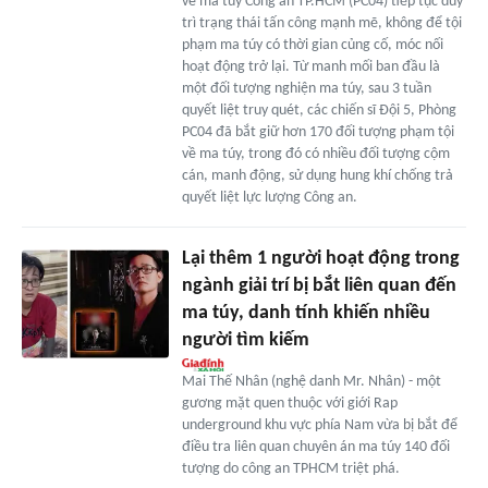
về ma túy Công an TP.HCM (PC04) tiếp tục duy
trì trạng thái tấn công mạnh mẽ, không để tội
phạm ma túy có thời gian củng cố, móc nối
hoạt động trở lại. Từ manh mối ban đầu là
một đối tượng nghiện ma túy, sau 3 tuần
quyết liệt truy quét, các chiến sĩ Đội 5, Phòng
PC04 đã bắt giữ hơn 170 đối tượng phạm tội
về ma túy, trong đó có nhiều đối tượng cộm
cán, manh động, sử dụng hung khí chống trả
quyết liệt lực lượng Công an.
Lại thêm 1 người hoạt động trong
ngành giải trí bị bắt liên quan đến
ma túy, danh tính khiến nhiều
người tìm kiếm
Mai Thế Nhân (nghệ danh Mr. Nhân) - một
gương mặt quen thuộc với giới Rap
underground khu vực phía Nam vừa bị bắt để
điều tra liên quan chuyên án ma túy 140 đối
tượng do công an TPHCM triệt phá.