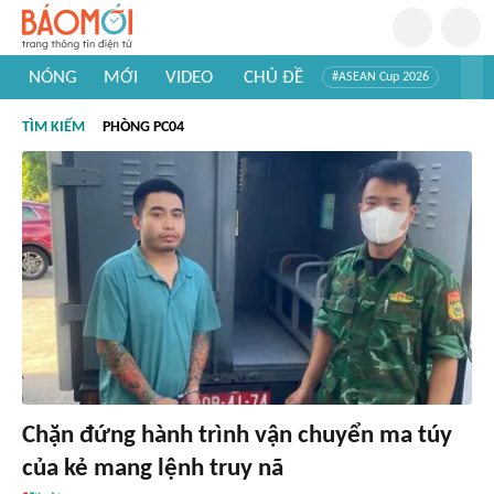
NÓNG
MỚI
VIDEO
CHỦ ĐỀ
#ASEAN Cup 2026
#Trí tuệ nhân tạo
#Mỹ - Iran
#Khám phá Việt Nam
TÌM KIẾM
PHÒNG PC04
#Khám phá thế giới
Chặn đứng hành trình vận chuyển ma túy
của kẻ mang lệnh truy nã