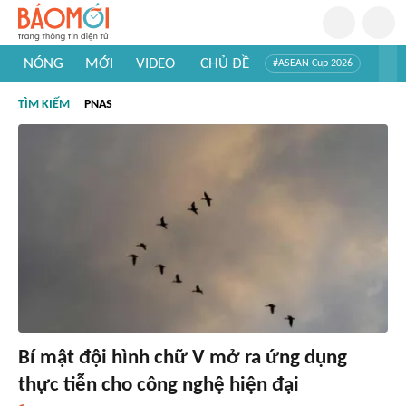
NÓNG
MỚI
VIDEO
CHỦ ĐỀ
#ASEAN Cup 2026
#Tuyển sinh đại học 2026
#Trí tuệ nhân tạo
#Mỹ - Iran
TÌM KIẾM
PNAS
#Khám phá Việt Nam
#Khám phá thế giới
Bí mật đội hình chữ V mở ra ứng dụng
thực tiễn cho công nghệ hiện đại