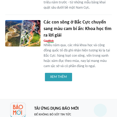
triệu năm trước - từ những mẫu băng khai
quật sâu dưới bề mặt Nam Cực.
Các con sông ở Bắc Cực chuyển
sang màu cam bí ẩn: Khoa học tìm
ra lời giải
Nhiều năm qua, các nhà khoa học và cộng
đồng quốc tế đã ghi nhận hiện tượng kỳ lạ tại
Bắc Cực: hàng loạt con sông, vốn trong xanh
hoặc xám đục theo mùa, nay lại mang màu
cam sặc sỡ và có phần đáng lo ngại.
XEM THÊM
TẢI ỨNG DỤNG BÁO MỚI
ĐỂ KHÔNG BỎ SÓT TIN TỨC