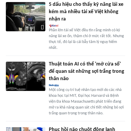
5 dấu hiệu cho thấy kỹ năng lái xe
kém mà nhiều tài xế Việt không
nhận ra
Phần lớn tài xế Việt đều tin rằng mình có kỹ
năng lái xe ổn, thậm chí ở mức rất tốt. Nhưng
thực tế, đó lại là cái bẫy tâm lý nguy hiểm
nhất.
Thuật toán AI có thể 'mở cửa sổ'
để quan sát những sợi trắng trong
thân não
Một công cụ trí tuệ nhân tạo mới do các nhà
khoa học tại MIT, Đại học Harvard và Bệnh
viện Đa khoa Massachusetts phát triển đang
mở ra khả năng quan sát chi tiết những bó sợi
trắng quan trọng trong thân não.
Phục hồi não chuột đông lạnh