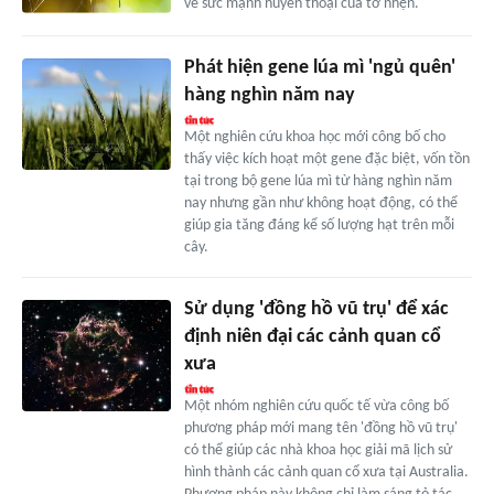
về sức mạnh huyền thoại của tơ nhện.
Phát hiện gene lúa mì 'ngủ quên'
hàng nghìn năm nay
Một nghiên cứu khoa học mới công bố cho
thấy việc kích hoạt một gene đặc biệt, vốn tồn
tại trong bộ gene lúa mì từ hàng nghìn năm
nay nhưng gần như không hoạt động, có thể
giúp gia tăng đáng kể số lượng hạt trên mỗi
cây.
Sử dụng 'đồng hồ vũ trụ' để xác
định niên đại các cảnh quan cổ
xưa
Một nhóm nghiên cứu quốc tế vừa công bố
phương pháp mới mang tên 'đồng hồ vũ trụ'
có thể giúp các nhà khoa học giải mã lịch sử
hình thành các cảnh quan cổ xưa tại Australia.