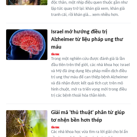
độc thân, một nhịp điệu quen thuộc gần như
lập tức quay trở lại: khán giả xem, khán giả
tranh cãi, rồi khán giả… xem nhiều hơn.
Israel mở hướng điều trị
Alzheimer từ liệu pháp ung thư
máu
Trong một nghiên cứu được đánh giá là lần
đầu tiên trên thế giới, các nhà khoa học Israel
và Mỹ đã ứng dụng liệu pháp miễn dịch điều
trị ung thư máu để can thiệp bệnh Alzheimer
và đã nhận được kết quả tích cực trên mô
hình chuột, mở ra triển vọng mới trong điều
trị các bệnh thoái hóa thần kinh.
Giải mã 'thủ thuật' phân tử giúp
tơ nhện bền hơn thép
Các nhà khoa học vừa tìm ra lời giải cho bí ẩn