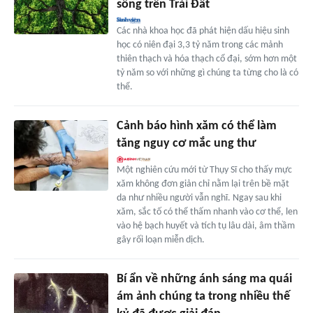
sống trên Trái Đất
Các nhà khoa học đã phát hiện dấu hiệu sinh
học có niên đại 3,3 tỷ năm trong các mảnh
thiên thạch và hóa thạch cổ đại, sớm hơn một
tỷ năm so với những gì chúng ta từng cho là có
thể.
Cảnh báo hình xăm có thể làm
tăng nguy cơ mắc ung thư
Một nghiên cứu mới từ Thụy Sĩ cho thấy mực
xăm không đơn giản chỉ nằm lại trên bề mặt
da như nhiều người vẫn nghĩ. Ngay sau khi
xăm, sắc tố có thể thấm nhanh vào cơ thể, len
vào hệ bạch huyết và tích tụ lâu dài, âm thầm
gây rối loạn miễn dịch.
Bí ẩn về những ánh sáng ma quái
ám ảnh chúng ta trong nhiều thế