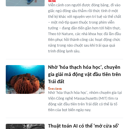
Viễn cảnh con người được đóng băng, đi vào
giấc ngủ đông sâu thẳm rồi thức tỉnh ở một
thế kỷ khác với nguyên vẹn trí tuệ và thể chất
– một mô-típ quen thuộc trong phim viễn
tưởng – đang dần tiến gần hơn tới hiện thực.
Theo tờ Nature, các nhà khoa học đã lần đầu
tiên phục hồi thành công các hoạt động chức
năng trong não chuột sau khi trải qua quá
trình đông lạnh sâu.
Nhờ 'hóa thạch hóa học', chuyên
gia giải mã động vật đầu tiên trên
Trái đất
Nhờ 'hóa thạch hóa học', nhóm chuyên gia tại
Viện Công nghệ Massachusetts (MIT) tìm ra
động vật đầu tiên trên Trái đất có thể là tổ
tiên của bọt biển ngày nay.
Thuật toán AI có thể 'mở cửa sổ'