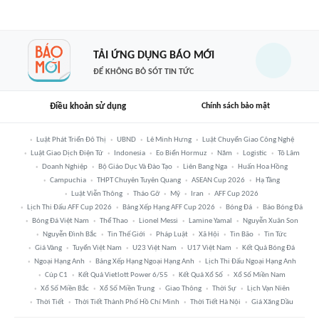
TẢI ỨNG DỤNG BÁO MỚI
ĐỂ KHÔNG BỎ SÓT TIN TỨC
Điều khoản sử dụng
Chính sách bảo mật
Luật Phát Triển Đô Thị
UBND
Lê Minh Hưng
Luật Chuyển Giao Công Nghệ
Luật Giao Dịch Điện Tử
Indonesia
Eo Biển Hormuz
Năm
Logistic
Tô Lâm
Doanh Nghiệp
Bộ Giáo Dục Và Đào Tạo
Liên Bang Nga
Huấn Hoa Hồng
Campuchia
THPT Chuyên Tuyên Quang
ASEAN Cup 2026
Hạ Tầng
Luật Viễn Thông
Tháo Gỡ
Mỹ
Iran
AFF Cup 2026
Lịch Thi Đấu AFF Cup 2026
Bảng Xếp Hạng AFF Cup 2026
Bóng Đá
Báo Bóng Đá
Bóng Đá Việt Nam
Thể Thao
Lionel Messi
Lamine Yamal
Nguyễn Xuân Son
Nguyễn Đình Bắc
Tin Thế Giới
Pháp Luật
Xã Hội
Tin Bão
Tin Tức
Giá Vàng
Tuyển Việt Nam
U23 Việt Nam
U17 Việt Nam
Kết Quả Bóng Đá
Ngoại Hạng Anh
Bảng Xếp Hạng Ngoại Hạng Anh
Lịch Thi Đấu Ngoại Hạng Anh
Cúp C1
Kết Quả Vietlott Power 6/55
Kết Quả Xổ Số
Xổ Số Miền Nam
Xổ Số Miền Bắc
Xổ Số Miền Trung
Giao Thông
Thời Sự
Lịch Vạn Niên
Thời Tiết
Thời Tiết Thành Phố Hồ Chí Minh
Thời Tiết Hà Nội
Giá Xăng Dầu