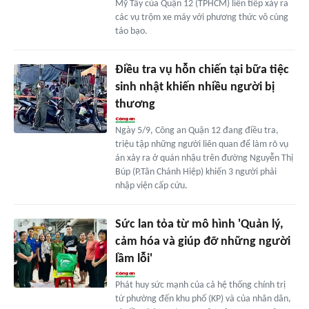
Mỹ Tây của Quận 12 (TPHCM) liên tiếp xảy ra
các vụ trộm xe máy với phương thức vô cùng
táo bạo.
Điều tra vụ hỗn chiến tại bữa tiệc
sinh nhật khiến nhiều người bị
thương
Ngày 5/9, Công an Quận 12 đang điều tra,
triệu tập những người liên quan để làm rõ vụ
án xảy ra ở quán nhậu trên đường Nguyễn Thị
Búp (P.Tân Chánh Hiệp) khiến 3 người phải
nhập viện cấp cứu.
Sức lan tỏa từ mô hình 'Quản lý,
cảm hóa và giúp đỡ những người
lầm lỗi'
Phát huy sức mạnh của cả hệ thống chính trị
từ phường đến khu phố (KP) và của nhân dân,