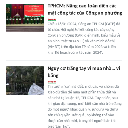
TPHCM: Nâng cao toàn diện các
mặt công tác của Công an phường
Chiều 16/01/2024, Công an TPHCM (CATP) đã
tổ chức Hội nghị Sơ kết công tác xây dựng
Công an phường (CAP) điển hình, kiểu mẫu về
an ninh, trật tự (ANTT) và văn minh đô thị
(VMĐT) trên địa bàn TP năm 2023 và triển
khai Kế hoạch công tác năm 2024'.
Nguy cơ trắng tay vì mua nhà… vi
bằng
Tin tưởng 'cò' nhà đất, một cặp vợ chồng đã
giao đủ tiền để mua một phần thửa đất và
căn nhà tại quận 12, TPHCM. Tuy nhiên, sau
khi giao dịch xong, mới biết căn nhà trên đang
do một người khác quản lý, sử dụng và đứng
tên chủ quyền. Kết quả, họ không thể vào
được căn nhà mới, trong khi người bán thì
biệt 'tăm hơi'.