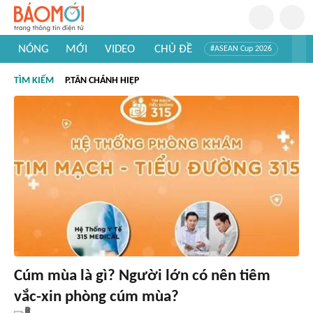
NÓNG
MỚI
VIDEO
CHỦ ĐỀ
#ASEAN Cup 2026
#Trí tuệ nhân tạo
#Mỹ - Iran
#Khám phá Việt Nam
TÌM KIẾM
P.TÂN CHÁNH HIỆP
#Khám phá thế giới
Cúm mùa là gì? Người lớn có nên tiêm
vắc-xin phòng cúm mùa?