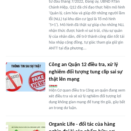
từ đầu tháng 7/2022, Đảng ủy, UBND P.Tân
Chánh Hiệp, Q12 đã chỉ đạo thực hiện mô hình
'Quản lý, cảm hóa và giúp đỡ những người lầm
lỗi (NLL) tại khu dân cư (gọi là Tổ mô hình
'5+1'). Mô hình đã thật sự giúp cho những NLL
nhận thức được hành vi sai trái, chịu sự quản
lý của nhân dân, để trở thành công dân tốt tái
hòa nhập cộng đồng, tự giác tham gia giữ gìn
ANTT tại địa phương...
Công an Quận 12 điều tra, xử lý
nghiêm đối tượng tung clip sai sự
thật lên mạng
Hiện Cơ quan điều tra Công an quận đang xem
xét điều tra và sẽ xử lý nghiêm đối tượng lợi
dụng không gian mạng để tung tin giả, gây bất
an trong dư luận.
Organic Life - đối tác của hàng