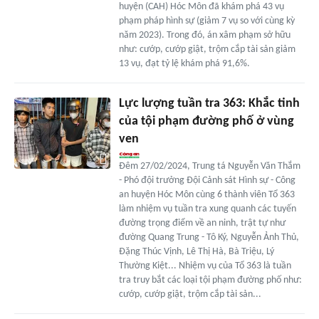
huyện (CAH) Hóc Môn đã khám phá 43 vụ
phạm pháp hình sự (giảm 7 vụ so với cùng kỳ
năm 2023). Trong đó, án xâm phạm sở hữu
như: cướp, cướp giật, trộm cắp tài sản giảm
13 vụ, đạt tỷ lệ khám phá 91,6%.
Lực lượng tuần tra 363: Khắc tinh
của tội phạm đường phố ở vùng
ven
Đêm 27/02/2024, Trung tá Nguyễn Văn Thắm
- Phó đội trưởng Đội Cảnh sát Hình sự - Công
an huyện Hóc Môn cùng 6 thành viên Tổ 363
làm nhiệm vụ tuần tra xung quanh các tuyến
đường trọng điểm về an ninh, trật tự như
đường Quang Trung - Tô Ký, Nguyễn Ảnh Thủ,
Đặng Thúc Vịnh, Lê Thị Hà, Bà Triệu, Lý
Thường Kiệt... Nhiệm vụ của Tổ 363 là tuần
tra truy bắt các loại tội phạm đường phố như:
cướp, cướp giật, trộm cắp tài sản...