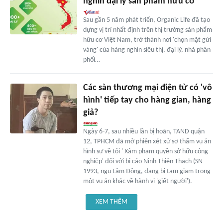
nghìn đại lý sản phẩm hữu cơ
Sau gần 5 năm phát triển, Organic Life đã tạo
dựng vị trí nhất định trên thị trường sản phẩm
hữu cơ Việt Nam, trở thành nơi 'chọn mặt gửi
vàng' của hàng nghìn siêu thị, đại lý, nhà phân
phối…
Các sàn thương mại điện tử có 'vô
hình' tiếp tay cho hàng gian, hàng
giả?
Ngày 6-7, sau nhiều lần bị hoãn, TAND quận
12, TPHCM đã mở phiên xét xử sơ thẩm vụ án
hình sự về tội ' Xâm phạm quyền sở hữu công
nghiệp' đối với bị cáo Ninh Thiên Thạch (SN
1993, ngụ Lâm Đồng, đang bị tạm giam trong
một vụ án khác về hành vi 'giết người').
XEM THÊM