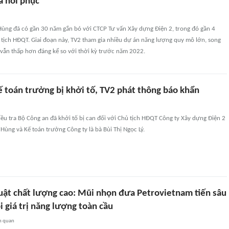
à hồi phục
ng đã có gần 30 năm gắn bó với CTCP Tư vấn Xây dựng Điện 2, trong đó gần 4
 tịch HĐQT. Giai đoạn này, TV2 tham gia nhiều dự án năng lượng quy mô lớn, song
 vẫn thấp hơn đáng kể so với thời kỳ trước năm 2022.
ế toán trưởng bị khởi tố, TV2 phát thông báo khẩn
ều tra Bộ Công an đã khởi tố bị can đối với Chủ tịch HĐQT Công ty Xây dựng Điện 2
ùng và Kế toán trưởng Công ty là bà Bùi Thị Ngọc Lý.
huật chất lượng cao: Mũi nhọn đưa Petrovietnam tiến sâu
 giá trị năng lượng toàn cầu
n quan