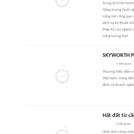
Trong lộ trình hướn
Năng lượng Quốc gi
năng mở rộng quy m
dịch vụ kỹ thuật ch
thập kỷ của ngành 
năng lượng mới.
SKYWORTH PV 
1
liên quan
Thương hiệu điện m
Việt Nam, mang đến 
đình và doanh nghi
Hất đất từ c
1
liên quan
Hình ảnh công nhân