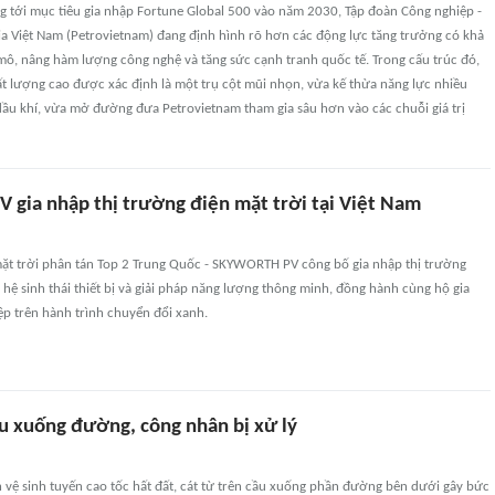
g tới mục tiêu gia nhập Fortune Global 500 vào năm 2030, Tập đoàn Công nghiệp -
a Việt Nam (Petrovietnam) đang định hình rõ hơn các động lực tăng trưởng có khả
ô, nâng hàm lượng công nghệ và tăng sức cạnh tranh quốc tế. Trong cấu trúc đó,
ất lượng cao được xác định là một trụ cột mũi nhọn, vừa kế thừa năng lực nhiều
dầu khí, vừa mở đường đưa Petrovietnam tham gia sâu hơn vào các chuỗi giá trị
gia nhập thị trường điện mặt trời tại Việt Nam
ặt trời phân tán Top 2 Trung Quốc - SKYWORTH PV công bố gia nhập thị trường
hệ sinh thái thiết bị và giải pháp năng lượng thông minh, đồng hành cùng hộ gia
ệp trên hành trình chuyển đổi xanh.
ầu xuống đường, công nhân bị xử lý
 vệ sinh tuyến cao tốc hất đất, cát từ trên cầu xuống phần đường bên dưới gây bức