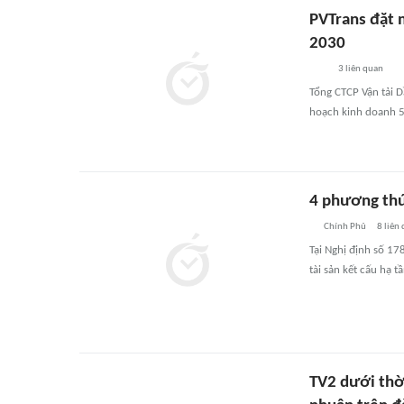
PVTrans đặt m
2030
3
liên quan
Tổng CTCP Vận tải D
hoạch kinh doanh 5
4 phương thức
Chính Phủ
8
liên
Tại Nghị định số 17
tài sản kết cấu hạ tầ
TV2 dưới thờ