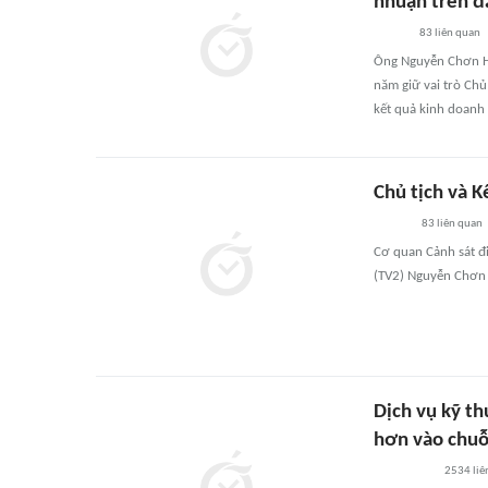
nhuận trên đ
83
liên quan
Ông Nguyễn Chơn Hù
năm giữ vai trò Chủ
kết quả kinh doanh
Chủ tịch và K
83
liên quan
Cơ quan Cảnh sát đi
(TV2) Nguyễn Chơn H
Dịch vụ kỹ t
hơn vào chuỗi
2534
liê