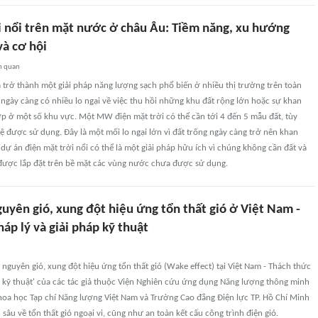
i nổi trên mặt nước ở châu Âu: Tiềm năng, xu hướng
và cơ hội
n quan
ã trở thành một giải pháp năng lượng sạch phổ biến ở nhiều thị trường trên toàn
 ngày càng có nhiều lo ngại về việc thu hồi những khu đất rộng lớn hoặc sự khan
p ở một số khu vực. Một MW điện mặt trời có thể cần tới 4 đến 5 mẫu đất, tùy
 được sử dụng. Đây là một mối lo ngại lớn vì đất trống ngày càng trở nên khan
 dự án điện mặt trời nổi có thể là một giải pháp hữu ích vì chúng không cần đất và
 được lắp đặt trên bề mặt các vùng nước chưa được sử dụng.
guyên gió, xung đột hiệu ứng tổn thất gió ở Việt Nam -
áp lý và giải pháp kỹ thuật
i nguyên gió, xung đột hiệu ứng tổn thất gió (Wake effect) tại Việt Nam - Thách thức
p kỹ thuật' của các tác giả thuộc Viện Nghiên cứu ứng dụng Năng lượng thông minh
hoa học Tạp chí Năng lượng Việt Nam và Trường Cao đẳng Điện lực TP. Hồ Chí Minh
sâu về tổn thất gió ngoại vi, cũng như an toàn kết cấu công trình điện gió.