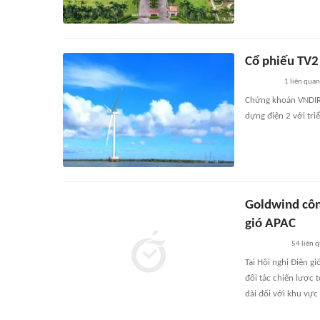
Cổ phiếu TV2
1
liên quan
Chứng khoán VNDIRE
dựng điện 2 với tri
Goldwind công
gió APAC
54
liên 
Tại Hội nghị Điện 
đối tác chiến lược 
dài đối với khu vực