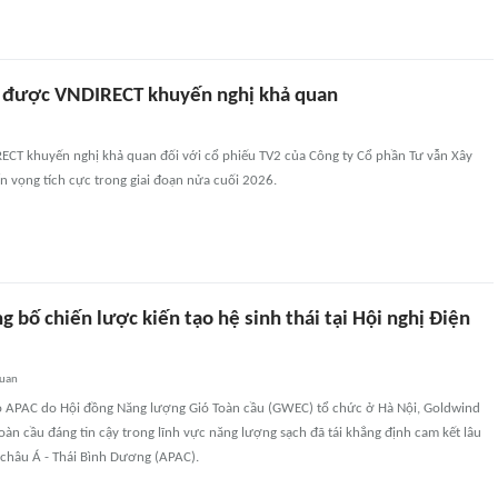
 được VNDIRECT khuyến nghị khả quan
CT khuyến nghị khả quan đối với cổ phiếu TV2 của Công ty Cổ phần Tư vẫn Xây
ển vọng tích cực trong giai đoạn nửa cuối 2026.
 bố chiến lược kiến tạo hệ sinh thái tại Hội nghị Điện
quan
gió APAC do Hội đồng Năng lượng Gió Toàn cầu (GWEC) tổ chức ở Hà Nội, Goldwind
toàn cầu đáng tin cậy trong lĩnh vực năng lượng sạch đã tái khẳng định cam kết lâu
 châu Á - Thái Bình Dương (APAC).