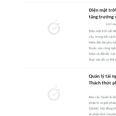
Điện mặt trờ
tăng trưởng 
1427
liê
Điện mặt trời nổi đ
cầu, trong bối cảnh
hiếm đất đai phù hợ
thuộc vào công nghệ
hiếm và đắt đỏ. Các
thay vào đó có thể
Quản lý tài n
Thách thức ph
Báo cáo 'Quản lý tà
pháp lý và giải phá
(iSEAR), Hội đồng k
sẽ phân tích chuyên 