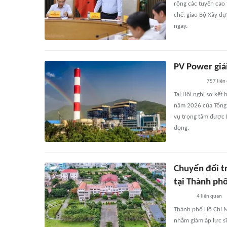
rộng các tuyến cao 
chế, giao Bộ Xây dự
ngay.
PV Power giải
757
liên
Tại Hội nghị sơ kết
năm 2026 của Tổng 
vụ trọng tâm được B
đọng.
Chuyển đổi tr
tại Thành ph
4
liên quan
Thành phố Hồ Chí M
nhằm giảm áp lực sĩ 