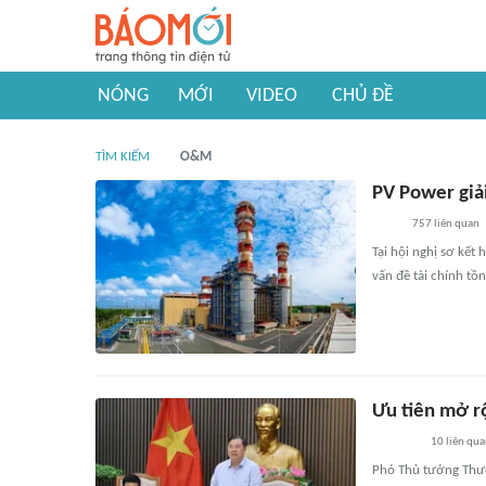
NÓNG
MỚI
VIDEO
CHỦ ĐỀ
TÌM KIẾM
O&M
PV Power giải
757
liên quan
Tại hội nghị sơ kết
vấn đề tài chính tồ
Ưu tiên mở rộ
10
liên qu
Phó Thủ tướng Thườ