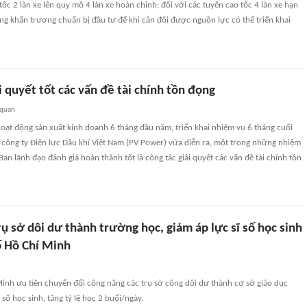
tốc 2 làn xe lên quy mô 4 làn xe hoàn chỉnh; đối với các tuyến cao tốc 4 làn xe hạn
ng khẩn trương chuẩn bị đầu tư để khi cân đối được nguồn lực có thể triển khai
 quyết tốt các vấn đề tài chính tồn đọng
 quan
 hoạt động sản xuất kinh doanh 6 tháng đầu năm, triển khai nhiệm vụ 6 tháng cuối
công ty Điện lực Dầu khí Việt Nam (PV Power) vừa diễn ra, một trong những nhiệm
an lãnh đạo đánh giá hoàn thành tốt là công tác giải quyết các vấn đề tài chính tồn
ụ sở dôi dư thành trường học, giảm áp lực sĩ số học sinh
ố Hồ Chí Minh
inh ưu tiên chuyển đổi công năng các trụ sở công dôi dư thành cơ sở giáo dục
số học sinh, tăng tỷ lệ học 2 buổi/ngày.