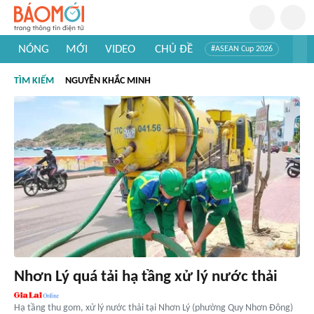
NÓNG
MỚI
VIDEO
CHỦ ĐỀ
#ASEAN Cup 2026
#Trí tuệ nhân tạo
#Mỹ - Iran
#Khám phá Việt Nam
TÌM KIẾM
NGUYỄN KHẮC MINH
#Khám phá thế giới
Nhơn Lý quá tải hạ tầng xử lý nước thải
Hạ tầng thu gom, xử lý nước thải tại Nhơn Lý (phường Quy Nhơn Ðông)