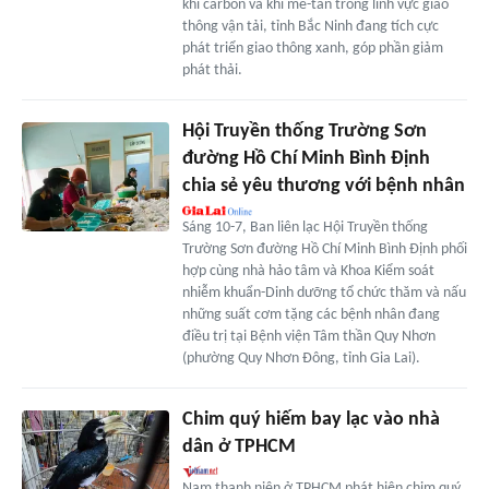
khí carbon và khí mê-tan trong lĩnh vực giao
thông vận tải, tỉnh Bắc Ninh đang tích cực
phát triển giao thông xanh, góp phần giảm
phát thải.
Hội Truyền thống Trường Sơn
đường Hồ Chí Minh Bình Định
chia sẻ yêu thương với bệnh nhân
Sáng 10-7, Ban liên lạc Hội Truyền thống
Trường Sơn đường Hồ Chí Minh Bình Định phối
hợp cùng nhà hảo tâm và Khoa Kiểm soát
nhiễm khuẩn-Dinh dưỡng tổ chức thăm và nấu
những suất cơm tặng các bệnh nhân đang
điều trị tại Bệnh viện Tâm thần Quy Nhơn
(phường Quy Nhơn Đông, tỉnh Gia Lai).
Chim quý hiếm bay lạc vào nhà
dân ở TPHCM
Nam thanh niên ở TPHCM phát hiện chim quý