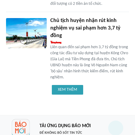
đối tượng có 2 tiền án tổ chức.
Chủ tịch huyện nhận rút kinh
nghiệm vụ sai phạm hơn 3,7 tỷ
đồng
Liên quan đến sai phạm hơn 3,7 tỷ đồng trong
công tác đầu tư xây dựng tại huyện Kông Chro
(Gia Lai) mà Tiền Phong đã đưa tin, Chủ tịch
UBND huyện này là ông Võ Nguyên Nam cùng
'bộ sậu' nhận hình thức kiểm điểm, rút kinh
nghiệm.
XEM THÊM
TẢI ỨNG DỤNG BÁO MỚI
ĐỂ KHÔNG BỎ SÓT TIN TỨC