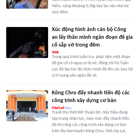
hiếm, nặng khoảng 0,5kg bay lạc vào nhà lúc
nửa đêm.
Xúc động hình ảnh cán bộ Công
an lấy thân mình ngăn đoạn đê gia
cố sắp vỡ trong đêm
Trong quá trình tuần tra, phát hiện một đoạn
đê gia cố có nguy cơ bị vỡ, đồng chí Vũ Tuấn
Lực đã lập tức lấy thân mình đè lên các bao tải
vị trí xung yếu ngăn đê vỡ.
Kông Chro đẩy nhanh tiến độ các
công trình xây dựng cơ bản
Tranh thủ thời tiết thuận lợi, nhà thầu đang
tập trung nhân lực, máy móc đẩy nhanh tiến
độ thi công các công trình xây dựng cơ bản
trên địa bàn huyện Kông Chro, tỉnh Gia Lai.