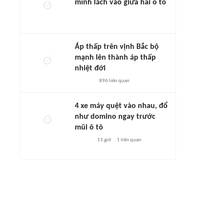
mình lách vào giữa hai ô tô
Áp thấp trên vịnh Bắc bộ
mạnh lên thành áp thấp
nhiệt đới
896
liên quan
4 xe máy quệt vào nhau, đổ
như domino ngay trước
mũi ô tô
11 giờ
1
liên quan