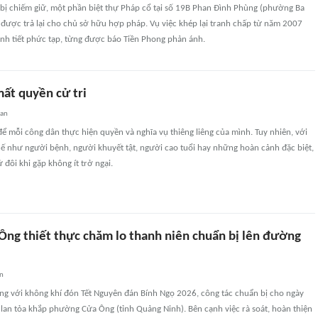
 bị chiếm giữ, một phần biệt thự Pháp cổ tại số 19B Phan Đình Phùng (phường Ba
ã được trả lại cho chủ sở hữu hợp pháp. Vụ việc khép lại tranh chấp từ năm 2007
ình tiết phức tạp, từng được báo Tiền Phong phản ánh.
mất quyền cử tri
uan
để mỗi công dân thực hiện quyền và nghĩa vụ thiêng liêng của mình. Tuy nhiên, với
ế như người bệnh, người khuyết tật, người cao tuổi hay những hoàn cảnh đặc biệt,
 đôi khi gặp không ít trở ngại.
ng thiết thực chăm lo thanh niên chuẩn bị lên đường
an
ng với không khí đón Tết Nguyên đán Bính Ngọ 2026, công tác chuẩn bị cho ngày
lan tỏa khắp phường Cửa Ông (tỉnh Quảng Ninh). Bên cạnh việc rà soát, hoàn thiện