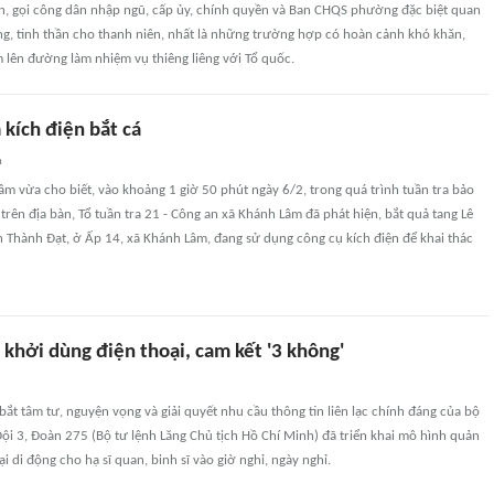
n, gọi công dân nhập ngũ, cấp ủy, chính quyền và Ban CHQS phường đặc biệt quan
ng, tinh thần cho thanh niên, nhất là những trường hợp có hoàn cảnh khó khăn,
 lên đường làm nhiệm vụ thiêng liêng với Tổ quốc.
kích điện bắt cá
n
m vừa cho biết, vào khoảng 1 giờ 50 phút ngày 6/2, trong quá trình tuần tra bảo
 trên địa bàn, Tổ tuần tra 21 - Công an xã Khánh Lâm đã phát hiện, bắt quả tang Lê
 Thành Đạt, ở Ấp 14, xã Khánh Lâm, đang sử dụng công cụ kích điện để khai thác
 khởi dùng điện thoại, cam kết '3 không'
ắt tâm tư, nguyện vọng và giải quyết nhu cầu thông tin liên lạc chính đáng của bộ
 Đội 3, Đoàn 275 (Bộ tư lệnh Lăng Chủ tịch Hồ Chí Minh) đã triển khai mô hình quản
ại di động cho hạ sĩ quan, binh sĩ vào giờ nghỉ, ngày nghỉ.