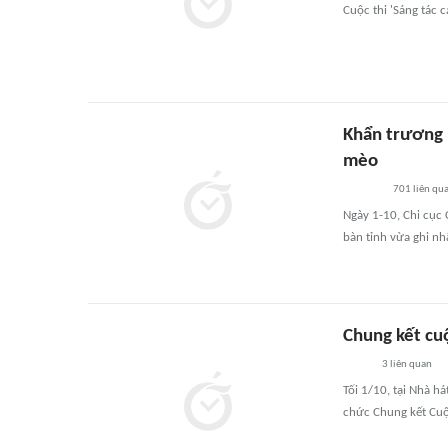
Cuộc thi 'Sáng tác 
Khẩn trương 
mèo
701
liên qu
Ngày 1-10, Chi cục 
bàn tỉnh vừa ghi nh
Chung kết cuộ
3
liên quan
Tối 1/10, tại Nhà h
chức Chung kết Cuộc