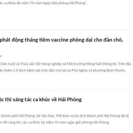
các ca khúc Kỷ niệm 70 năm Ngày Giải phóng Hải Phòng' .
phát động tháng tiêm vaccine phòng dại cho đàn chó,
an
Chăn nuôi và Thủy sản (Sở Nông nghiệp và Môi trường Đồng Nai) thông tin: Trên địa
ận thêm 2 ổ dịch bệnh dại trên đàn chó tại xã Phú Nghĩa và phường Bình Phước.
c thi sáng tác ca khúc về Hải Phòng
át thành phố Hải Phòng, Sở Văn hóa, Thể thao và Du lịch thành phố Hải Phòng đã tổ
 thi sáng tác các ca khúc kỷ niệm 70 năm ngày giải phóng Hải Phòng.