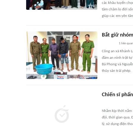
các khâu tuyển chọ
tâm chăm lo đời số
giúp các em yên tâm
Bắt giữ nhóm 
1
liên qua
Công an xã Khánh Lâ
đảm an ninh trật tự
Bá Phong và Nguyễn
thủy sản trái phép.
Chiến sĩ phấn
Nhằm kịp thời nắm b
đội, thời gian qua,
lý, sử dụng điện tho