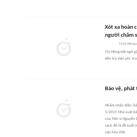
Xót xa hoàn 
người chăm 
1126
liên qu
Chị Hồng bất ngờ gặ
tiền trả viện phí, 
Bảo vệ, phát
Nhằm nhận diện, bả
5/2025 Nhà xuất bản
của Tiến sĩ Nguyễn 
sách đó là đề xuất
văn hóa Việt.