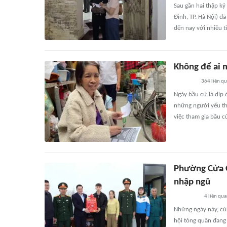
Sau gần hai thập kỷ
Đình, TP. Hà Nội) đ
đến nay với nhiều t
Không để ai 
364
liên q
Ngày bầu cử là dịp 
những người yếu th
việc tham gia bầu cử
Phường Cửa Ô
nhập ngũ
4
liên qu
Những ngày này, cù
hội tòng quân đang 