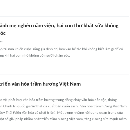
cảnh mẹ nghèo nằm viện, hai con thơ khát sữa không
sóc
an
p tai nạn khiến cuộc sống gia đình chị lâm vào bế tắc khi không biết làm gì để có
trong khi hai con nhỏ không có người chăm sóc.
 triển văn hóa trầm hương Việt Nam
o vệ, phát huy văn hóa trầm hương trong dòng chảy văn hóa dân tộc, tháng
 Chính trị quốc gia Sự thật đã xuất bản cuốn sách: 'Văn hóa trầm hương Việt Nam'
Duy Thái (Viện Văn hóa và phát triển). Một trong những nội dung quan trọng của
 một số giải pháp nhằm phát triển trầm hương Việt Nam, tăng cường sức mạnh mềm