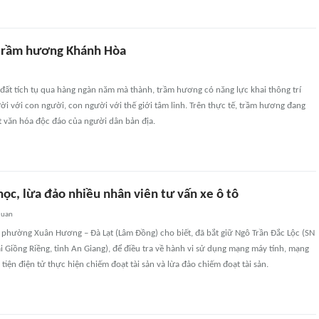
 trầm hương Khánh Hòa
i đất tích tụ qua hàng ngàn năm mà thành, trầm hương có năng lực khai thông trí
ười với con người, con người với thế giới tâm linh. Trên thực tế, trầm hương đang
t văn hóa độc đáo của người dân bản địa.
học, lừa đảo nhiều nhân viên tư vấn xe ô tô
quan
 phường Xuân Hương – Đà Lạt (Lâm Đồng) cho biết, đã bắt giữ Ngô Trần Đắc Lộc (SN
i Giồng Riềng, tỉnh An Giang), để điều tra về hành vi sử dụng mạng máy tính, mạng
tiện điện tử thực hiện chiếm đoạt tài sản và lừa đảo chiếm đoạt tài sản.