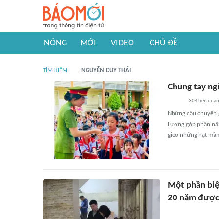
NÓNG
MỚI
VIDEO
CHỦ ĐỀ
TÌM KIẾM
NGUYỄN DUY THÁI
Chung tay ng
304
liên quan
Những câu chuyện g
Lương góp phần nân
gieo những hạt mầm
Một phần biệ
20 năm được 