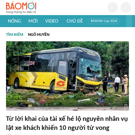
NÓNG
MỚI
VIDEO
CHỦ ĐỀ
#ASEAN Cup 2026
#Trí tuệ nhân tạo
#Mỹ - Iran
#Khám phá Việt Nam
TÌM KIẾM
NGÔ HUYỀN
#Khám phá thế giới
Từ lời khai của tài xế hé lộ nguyên nhân vụ
lật xe khách khiến 10 người tử vong