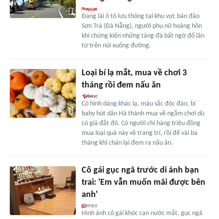
Đang lái ô tô lưu thông tại khu vực bán đảo
Sơn Trà (Đà Nẵng), người phụ nữ hoảng hồn
khi chứng kiến những tảng đá bất ngờ đổ lăn
từ trên núi xuống đường.
Loại bí lạ mắt, mua về chơi 3
tháng rồi đem nấu ăn
Có hình dáng khác lạ, màu sắc độc đáo, bí
baby hút dân Hà thành mua về ngắm chơi dù
có giá đắt đỏ. Có người chi hàng triệu đồng
mua loại quả này về trang trí, rồi để vài ba
tháng khi chán lại đem ra nấu ăn.
Cô gái gục ngã trước di ảnh bạn
trai: 'Em vẫn muốn mãi được bên
anh'
Hình ảnh cô gái khóc cạn nước mắt, gục ngã