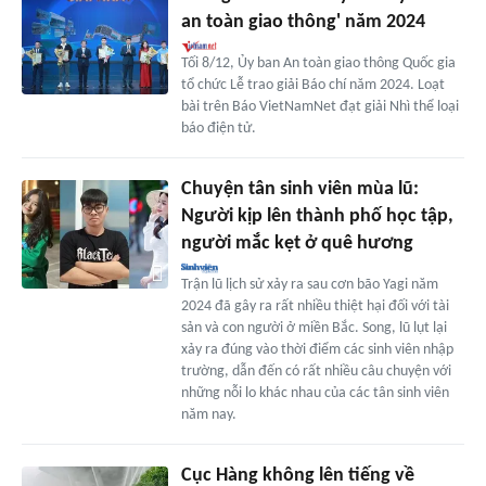
an toàn giao thông' năm 2024
Tối 8/12, Ủy ban An toàn giao thông Quốc gia
tổ chức Lễ trao giải Báo chí năm 2024. Loạt
bài trên Báo VietNamNet đạt giải Nhì thể loại
báo điện tử.
Chuyện tân sinh viên mùa lũ:
Người kịp lên thành phố học tập,
người mắc kẹt ở quê hương
Trận lũ lịch sử xảy ra sau cơn bão Yagi năm
2024 đã gây ra rất nhiều thiệt hại đối với tài
sản và con người ở miền Bắc. Song, lũ lụt lại
xảy ra đúng vào thời điểm các sinh viên nhập
trường, dẫn đến có rất nhiều câu chuyện với
những nỗi lo khác nhau của các tân sinh viên
năm nay.
Cục Hàng không lên tiếng về