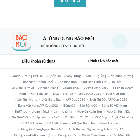
XEM THÊM
TẢI ỨNG DỤNG BÁO MỚI
ĐỂ KHÔNG BỎ SÓT TIN TỨC
Điều khoản sử dụng
Chính sách bảo mật
Oman
Vùng Thủ Đô
Dự Án Đầu Tư Xây Dựng
Iran
Hạ Tầng
Võ Xuân Trường
Bắc Ninh (thành Phố)
Chợ Biên Hòa
Chủ Tịch Quốc Hội
Tô Lâm
Eo Biển Hormuz
An Ninh Mạng
Campuchia
Đường Vành Đai 5
Sophon Zaram
Năm
Kim Sang-Sik
Doanh Nghiệp
ASEAN Cup 2026
Luật Kiến Trúc
Lê Minh Hưng
Liên Bang Nga
AFF Cup 2026
Lịch Thi Đấu AFF Cup 2026
Bảng Xếp Hạng AFF Cup 2026
Bóng Đá
Báo Bóng Đá
Bóng Đá Việt Nam
Thể Thao
Lionel Messi
Lamine Yamal
Nguyễn Xuân Son
Nguyễn Đình Bắc
Tin Thế Giới
Pháp Luật
Xã Hội
Tin Bão
Tin Tức
Giá Vàng
Tuyển Việt Nam
U23 Việt Nam
U17 Việt Nam
Kết Quả Bóng Đá
Ngoại Hạng Anh
Bảng Xếp Hạng Ngoại Hạng Anh
Lịch Thi Đấu Ngoại Hạng Anh
Cúp C1
Kết Quả Vietlott Power 6/55
Kết Quả Xổ Số
Xổ Số Miền Nam
Xổ Số Miền Bắc