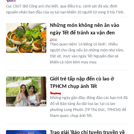
Cục CSGT (Bộ Công an) cho biết, qua điều tra, cảnh sát đã xác định
nguyên nhân ban đầu của vụ tai nạn khiến 10 người tử vong ở Hà Tĩnh.
Những món không nên ăn vào
ngày Tết để tránh xa vận đen
Theo quan niệm 'có kiêng có lành', nhiều
người cho rằng nếu ăn những món như tôm,
thịt vịt, mực vào ngày Tết Nguyên đán sẽ
khiến cả năm kém may may.
Giới trẻ tấp nập đến cù lao ở
TPHCM chụp ảnh Tết
Những ngày gần đây, đông đảo các bạn trẻ đã
đổ về Bảo tàng Áo dài tọa lạc tại cù lao
phường Long Phước (TP Thủ Đức, TPHCM) để
tham quan, chụp ảnh Tết.
Trao giải 'Báo chí tuyên truyền về