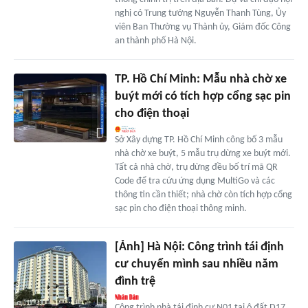
nghị có Trung tướng Nguyễn Thanh Tùng, Ủy
viên Ban Thường vụ Thành ủy, Giám đốc Công
an thành phố Hà Nội.
TP. Hồ Chí Minh: Mẫu nhà chờ xe
buýt mới có tích hợp cổng sạc pin
cho điện thoại
Sở Xây dựng TP. Hồ Chí Minh công bố 3 mẫu
nhà chờ xe buýt, 5 mẫu trụ dừng xe buýt mới.
Tất cả nhà chờ, trụ dừng đều bố trí mã QR
Code để tra cứu ứng dụng MultiGo và các
thông tin cần thiết; nhà chờ còn tích hợp cổng
sạc pin cho điện thoại thông minh.
[Ảnh] Hà Nội: Công trình tái định
cư chuyển mình sau nhiều năm
đình trệ
Công trình nhà tái định cư N01 tại ô đất D17,