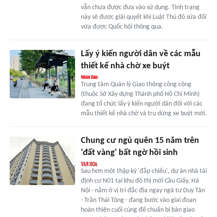
vẫn chưa được đưa vào sử dụng. Tình trạng
này sẽ được giải quyết khi Luật Thủ đô sửa đổi
vừa được Quốc hội thông qua.
Lấy ý kiến người dân về các mẫu
thiết kế nhà chờ xe buýt
Trung tâm Quản lý Giao thông công cộng
(thuộc Sở Xây dựng Thành phố Hồ Chí Minh)
đang tổ chức lấy ý kiến người dân đối với các
mẫu thiết kế nhà chờ và trụ dừng xe buýt mới.
Chung cư ngủ quên 15 năm trên
'đất vàng' bất ngờ hồi sinh
Sau hơn một thập kỷ 'đắp chiếu', dự án nhà tái
định cư N01 tại khu đô thị mới Cầu Giấy, Hà
Nội - nằm ở vị trí đắc địa ngay ngã tư Duy Tân
- Trần Thái Tông - đang bước vào giai đoạn
hoàn thiện cuối cùng để chuẩn bị bàn giao