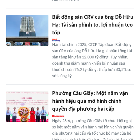
Bất động sản CRV của ông Đỗ Hữu
Hạ: Tài sản phình to, lợi nhuận teo
tóp
Năm tài chính 2025, CTCP Tập đoàn Bất động
sản CRV của ông Đỗ Hữu Hạ ghi nhận tổng tài
sản tăng lên gần 12.000 tỷ đồng. Tuy nhiên,
doanh thu giảm mạnh khiến lợi nhuận sau
thuế chỉ còn 76,2 tỷ đồng, thấp hơn 83,5% so
với cùng kỳ.
Phường Cầu Giấy: Một năm vận
hành hiệu quả mô hình chính
quyền địa phương hai cấp
Ngày 26-6, phường Cầu Giấy tổ chức Hội nghị
sơ kết một năm vận hành mô hình chính quyền
địa phương hai cấp và tổ chức bộ máy của hệ
thống chính trị trên địa bàn. Dự và chỉ đạo hội