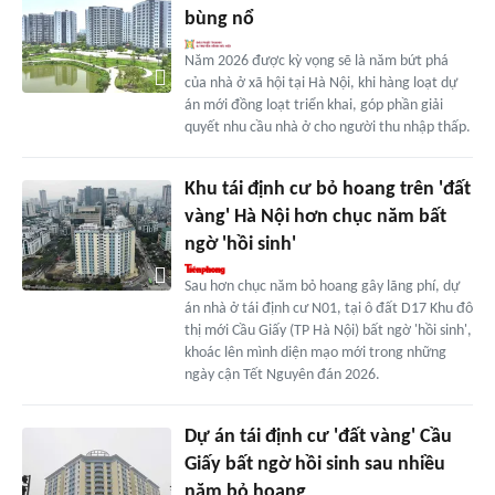
bùng nổ
Năm 2026 được kỳ vọng sẽ là năm bứt phá
của nhà ở xã hội tại Hà Nội, khi hàng loạt dự
án mới đồng loạt triển khai, góp phần giải
quyết nhu cầu nhà ở cho người thu nhập thấp.
Khu tái định cư bỏ hoang trên 'đất
vàng' Hà Nội hơn chục năm bất
ngờ 'hồi sinh'
Sau hơn chục năm bỏ hoang gây lãng phí, dự
án nhà ở tái định cư N01, tại ô đất D17 Khu đô
thị mới Cầu Giấy (TP Hà Nội) bất ngờ 'hồi sinh',
khoác lên mình diện mạo mới trong những
ngày cận Tết Nguyên đán 2026.
Dự án tái định cư 'đất vàng' Cầu
Giấy bất ngờ hồi sinh sau nhiều
năm bỏ hoang