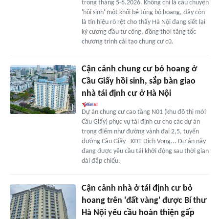
trong tháng 5-6.2026. Không chỉ là câu chuyện
'hồi sinh' một khối bê tông bỏ hoang, đây còn
là tín hiệu rõ rệt cho thấy Hà Nội đang siết lại
kỷ cương đầu tư công, đồng thời tăng tốc
chương trình cải tạo chung cư cũ.
Cận cảnh chung cư bỏ hoang ở
Cầu Giấy hồi sinh, sắp bàn giao
nhà tái định cư ở Hà Nội
Dự án chung cư cao tầng N01 (khu đô thị mới
Cầu Giấy) phục vụ tái định cư cho các dự án
trọng điểm như đường vành đai 2,5, tuyến
đường Cầu Giấy - KĐT Dịch Vọng... Dự án này
đang được yêu cầu tái khởi động sau thời gian
dài đắp chiếu.
Cận cảnh nhà ở tái định cư bỏ
hoang trên 'đất vàng' được Bí thư
Hà Nội yêu cầu hoàn thiện gấp