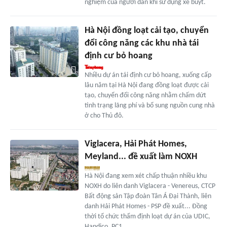
nghiệm của người dân khi sử dụng xe buýt.
Hà Nội đồng loạt cải tạo, chuyển
đổi công năng các khu nhà tái
định cư bỏ hoang
Nhiều dự án tái định cư bỏ hoang, xuống cấp
lâu năm tại Hà Nội đang đồng loạt được cải
tạo, chuyển đổi công năng nhằm chấm dứt
tình trạng lãng phí và bổ sung nguồn cung nhà
ở cho Thủ đô.
Viglacera, Hải Phát Homes,
Meyland... đề xuất làm NOXH
Hà Nội đang xem xét chấp thuận nhiều khu
NOXH do liên danh Viglacera - Venereus, CTCP
Bất động sản Tập đoàn Tân Á Đại Thành, liên
danh Hải Phát Homes - PSP đề xuất... Đồng
thời tổ chức thẩm định loạt dự án của UDIC,
Handico, PC1...