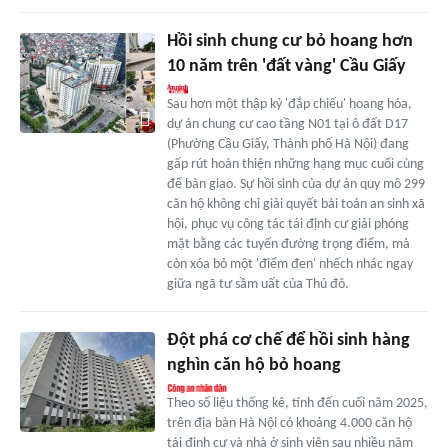
Hồi sinh chung cư bỏ hoang hơn
10 năm trên 'đất vàng' Cầu Giấy
Sau hơn một thập kỷ 'đắp chiếu' hoang hóa,
dự án chung cư cao tầng N01 tại ô đất D17
(Phường Cầu Giấy, Thành phố Hà Nội) đang
gấp rút hoàn thiện những hạng mục cuối cùng
để bàn giao. Sự hồi sinh của dự án quy mô 299
căn hộ không chỉ giải quyết bài toán an sinh xã
hội, phục vụ công tác tái định cư giải phóng
mặt bằng các tuyến đường trọng điểm, mà
còn xóa bỏ một 'điểm đen' nhếch nhác ngay
giữa ngã tư sầm uất của Thủ đô.
Đột phá cơ chế để hồi sinh hàng
nghìn căn hộ bỏ hoang
Theo số liệu thống kê, tính đến cuối năm 2025,
trên địa bàn Hà Nội có khoảng 4.000 căn hộ
tái định cư và nhà ở sinh viên sau nhiều năm