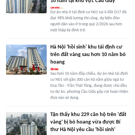
10 năm tại khu vực Cầu Giấy
Dự án nhà ở tái định cư N01 tại ô đất D17 đã
đạt 98% khối lượng thi công, dự kiến đón
người dân vào ở trong quý 2/2026 sau hơn
một thập kỷ đình trệ.
Hà Nội 'hồi sinh' khu tái định cư
trên đất vàng sau hơn 10 năm bỏ
hoang
Sau hơn 10 năm đắp chiếu, dự án nhà tái định
cư N01 với gần 300 căn hộ nằm giữa ngã tư
Duy Tân - Trần Thái Tông, đang được chủ đầu
tư dự án, phường Cầu Giấy gấp rút hoàn thiện
đưa vào sử dụng.
Tận thấy khu 229 căn hộ trên 'đất
vàng' bị bỏ hoang vừa được Bí
thư Hà Nội yêu cầu 'hồi sinh'