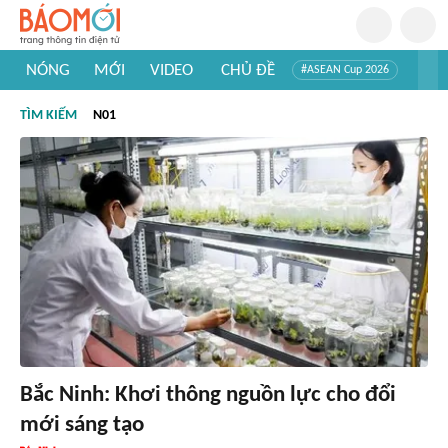
NÓNG
MỚI
VIDEO
CHỦ ĐỀ
#ASEAN Cup 2026
#Trí tuệ nhân tạo
#Mỹ - Iran
#Khám phá Việt Nam
TÌM KIẾM
N01
#Khám phá thế giới
Bắc Ninh: Khơi thông nguồn lực cho đổi
mới sáng tạo