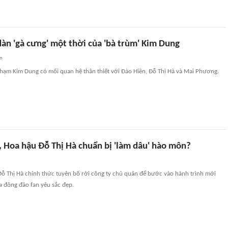
àn 'gà cưng' một thời của 'bà trùm' Kim Dung
an
Phạm Kim Dung có mối quan hệ thân thiết với Đào Hiền, Đỗ Thị Hà và Mai Phương.
, Hoa hậu Đỗ Thị Hà chuẩn bị 'làm dâu' hào môn?
Đỗ Thị Hà chính thức tuyên bố rời công ty chủ quản để bước vào hành trình mới
a đông đảo fan yêu sắc đẹp.