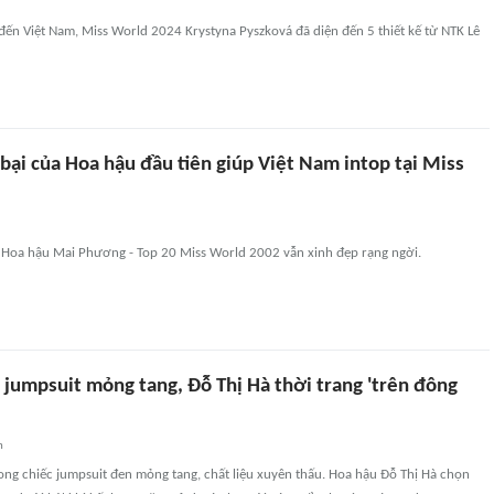
đến Việt Nam, Miss World 2024 Krystyna Pyszková đã diện đến 5 thiết kế từ NTK Lê
bại của Hoa hậu đầu tiên giúp Việt Nam intop tại Miss
c Hoa hậu Mai Phương - Top 20 Miss World 2002 vẫn xinh đẹp rạng ngời.
 jumpsuit mỏng tang, Đỗ Thị Hà thời trang 'trên đông
n
ong chiếc jumpsuit đen mỏng tang, chất liệu xuyên thấu. Hoa hậu Đỗ Thị Hà chọn