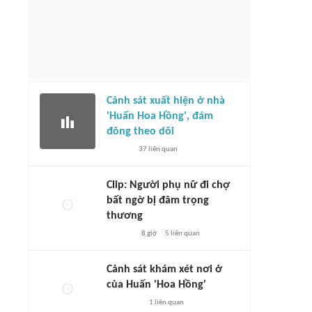
Cảnh sát xuất hiện ở nhà
'Huấn Hoa Hồng', đám
đông theo dõi
37
liên quan
Clip: Người phụ nữ đi chợ
bất ngờ bị đâm trọng
thương
8 giờ
5
liên quan
Cảnh sát khám xét nơi ở
của Huấn 'Hoa Hồng'
1
liên quan