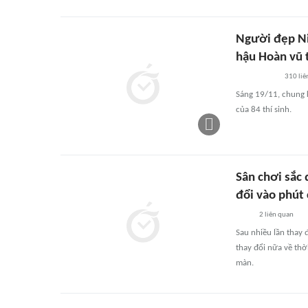
Người đẹp Ni
hậu Hoàn vũ t
310
liê
Sáng 19/11, chung k
của 84 thí sinh.
Sân chơi sắc 
đổi vào phút
2
liên quan
Sau nhiều lần thay 
thay đổi nữa về thời
màn.