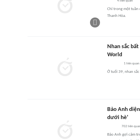
4
liên quan
Chỉ trong một tuần 
Thanh Hòa.
Nhan sắc bất 
World
1
liên quan
Ở tuổi 39, nhan sắ
Bảo Anh diện
dưới hè'
702
liên qua
Bảo Anh gợi cảm tr