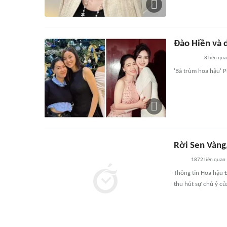
Đào Hiền và d
8
liên qu
'Bà trùm hoa hậu' 
Rời Sen Vàng
1872
liên quan
Thông tin Hoa hậu 
thu hút sự chú ý củ