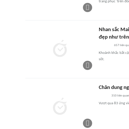
trang phục 'trên đô
Nhan sắc Mai
đẹp như trên
657
liên qu
Khoảnh khắc bắt cậ
sốt.
Chân dung ng
310
liên qua
Vượt qua 83 ứng vi