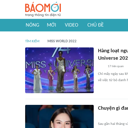
NÓNG
MỚI
VIDEO
CHỦ ĐỀ
TÌM KIẾM
MISS WORLD 2022
Hàng loạt ng
Universe 20
17
liên quan
Chỉ mấy ngày sau kh
về việc từ bỏ danh 
Chuyện gì đa
Sau gần hai tháng 