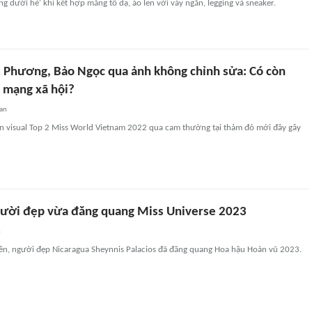
ng dưới hè' khi kết hợp măng tô dạ, áo len với váy ngắn, legging và sneaker.
 Phương, Bảo Ngọc qua ảnh không chỉnh sửa: Có còn
 mạng xã hội?
an
n visual Top 2 Miss World Vietnam 2022 qua cam thường tại thảm đỏ mới đây gây
ười đẹp vừa đăng quang Miss Universe 2023
n
ên, người đẹp Nicaragua Sheynnis Palacios đã đăng quang Hoa hậu Hoàn vũ 2023.