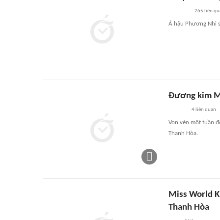
265
liên qu
Á hậu Phương Nhi sẽ
Đương kim Mi
4
liên quan
Vọn vẻn một tuần đế
Thanh Hòa.
Miss World K
Thanh Hòa