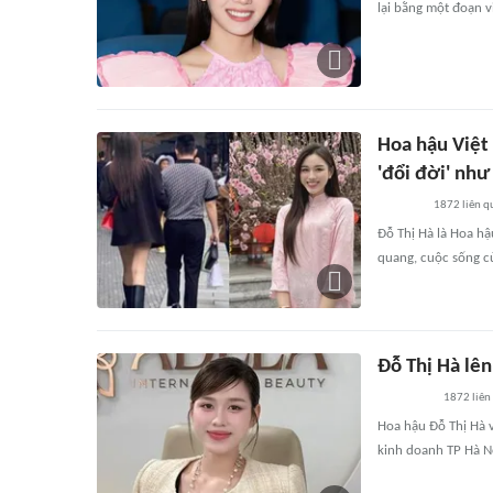
lại bằng một đoạn v
Hoa hậu Việt
'đổi đời' như
1872
liên q
Đỗ Thị Hà là Hoa h
quang, cuộc sống c
Đỗ Thị Hà lên
1872
liên
Hoa hậu Đỗ Thị Hà 
kinh doanh TP Hà Nộ