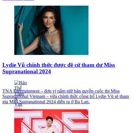
Lydie Vũ chính thức được đề cử tham dự Miss
Supranational 2024
TNA Entertainment – đơn vị nắm giữ bản quyền cuộc thi Miss
Supranational Vietnam – vừa chính thức công bố Lydie Vũ sẽ tham
gia Miss Supranational 2024 diễn ra ở Ba Lan.