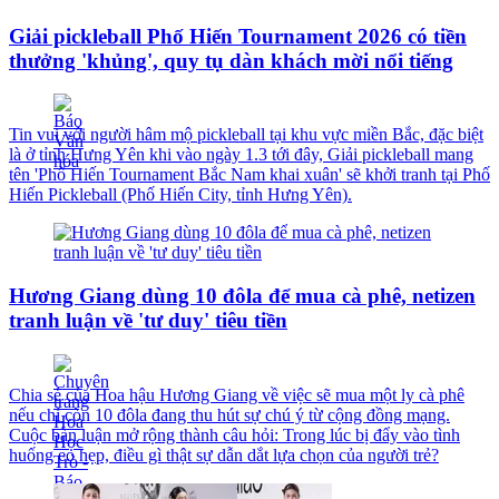
Giải pickleball Phố Hiến Tournament 2026 có tiền
thưởng 'khủng', quy tụ dàn khách mời nổi tiếng
Tin vui với người hâm mộ pickleball tại khu vực miền Bắc, đặc biệt
là ở tỉnh Hưng Yên khi vào ngày 1.3 tới đây, Giải pickleball mang
tên 'Phố Hiến Tournament Bắc Nam khai xuân' sẽ khởi tranh tại Phố
Hiến Pickleball (Phố Hiến City, tỉnh Hưng Yên).
Hương Giang dùng 10 đôla để mua cà phê, netizen
tranh luận về 'tư duy' tiêu tiền
Chia sẻ của Hoa hậu Hương Giang về việc sẽ mua một ly cà phê
nếu chỉ còn 10 đôla đang thu hút sự chú ý từ cộng đồng mạng.
Cuộc bàn luận mở rộng thành câu hỏi: Trong lúc bị đẩy vào tình
huống eo hẹp, điều gì thật sự dẫn dắt lựa chọn của người trẻ?