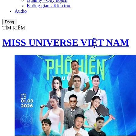
Quản lý - Quy hoạch
Không gian - Kiến trúc
Audio
Đóng
TÌM KIẾM
MISS UNIVERSE VIỆT NAM