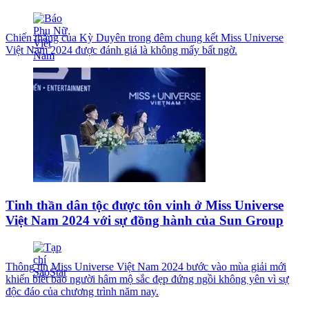
Chiến thắng của Kỳ Duyên trong đêm chung kết Miss Universe
Việt Nam 2024 được đánh giá là không mấy bất ngờ.
Tinh thần dân tộc được tôn vinh ở Miss Universe
Việt Nam 2024 với sự đồng hành của Sun Group
Thông tin Miss Universe Việt Nam 2024 bước vào mùa giải mới
khiến biết bao người hâm mộ sắc đẹp đứng ngồi không yên vì sự
độc đáo của chương trình năm nay.