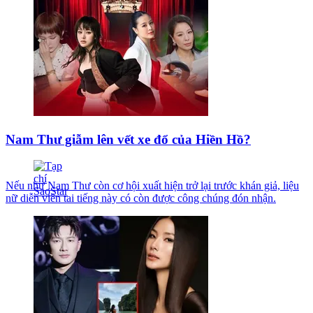
Nam Thư giẫm lên vết xe đổ của Hiền Hồ?
Nếu như Nam Thư còn cơ hội xuất hiện trở lại trước khán giả, liệu
nữ diễn viên tai tiếng này có còn được công chúng đón nhận.