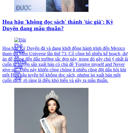
Hoa hậu 'không đọc sách' thành 'tác giả': Kỳ
Duyên đang mâu thuẫn?
Hoa hậu Kỳ Duyên đã và đang khởi động hành trình đến Mexico
tham dự Miss Universe lần thứ 73. Cô công bố nhiều kế hoạch, dự
án để mang đến đấu trường sắc đẹp này, trong đó gây chú ý nhất là
cuốn tự truyện sắp xuất bản có chủ đề 'Forgive myself and Never
give up'. Điều này khiến công chúng ít nhiều cũng đặt dấu hỏi khi
một Hoa hậu tuyên bố không đọc sách, nhưng lại xuất bản một
cuốn sách, rõ ràng là điều khó hiểu và gây ra mâu thuẫn.