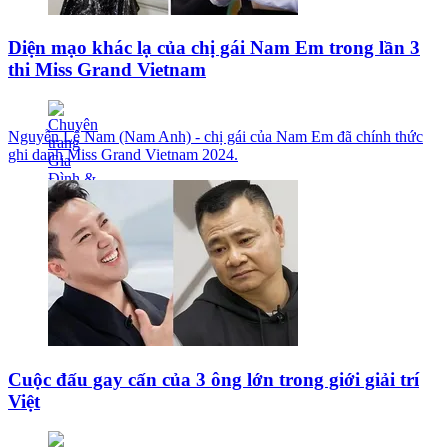
Diện mạo khác lạ của chị gái Nam Em trong lần 3
thi Miss Grand Vietnam
Nguyễn Lệ Nam (Nam Anh) - chị gái của Nam Em đã chính thức
ghi danh Miss Grand Vietnam 2024.
Cuộc đấu gay cấn của 3 ông lớn trong giới giải trí
Việt