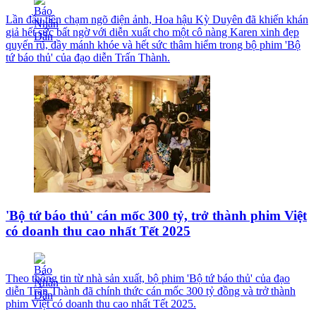
Lần đầu tiên chạm ngõ điện ảnh, Hoa hậu Kỳ Duyên đã khiến khán
giả hết sức bất ngờ với diễn xuất cho một cô nàng Karen xinh đẹp
quyến rũ, đầy mánh khóe và hết sức thâm hiểm trong bộ phim 'Bộ
tứ báo thủ' của đạo diễn Trấn Thành.
'Bộ tứ báo thủ' cán mốc 300 tỷ, trở thành phim Việt
có doanh thu cao nhất Tết 2025
Theo thông tin từ nhà sản xuất, bộ phim 'Bộ tứ báo thủ' của đạo
diễn Trấn Thành đã chính thức cán mốc 300 tỷ đồng và trở thành
phim Việt có doanh thu cao nhất Tết 2025.