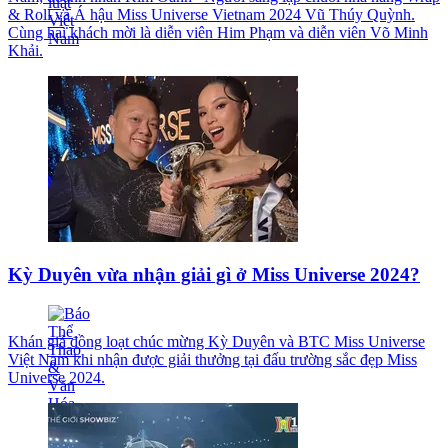
& Roll và Á hậu Miss Universe Vietnam 2024 Vũ Thúy Quỳnh.
Cùng hai khách mời là diễn viên Him Phạm và diễn viên Võ Minh
Khải.
Kỳ Duyên vừa nhận giải gì ở Miss Universe 2024?
Khán giả đồng loạt chúc mừng Kỳ Duyên và BTC Miss Universe
Việt Nam khi nhận được giải thưởng tại đấu trường sắc đẹp Miss
Universe 2024.