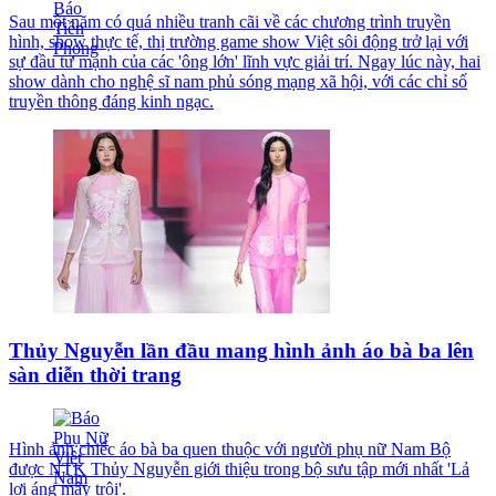
Sau một năm có quá nhiều tranh cãi về các chương trình truyền
hình, show thực tế, thị trường game show Việt sôi động trở lại với
sự đầu tư mạnh của các 'ông lớn' lĩnh vực giải trí. Ngay lúc này, hai
show dành cho nghệ sĩ nam phủ sóng mạng xã hội, với các chỉ số
truyền thông đáng kinh ngạc.
Thủy Nguyễn lần đầu mang hình ảnh áo bà ba lên
sàn diễn thời trang
Hình ảnh chiếc áo bà ba quen thuộc với người phụ nữ Nam Bộ
được NTK Thủy Nguyễn giới thiệu trong bộ sưu tập mới nhất 'Lả
lơi áng mây trôi'.