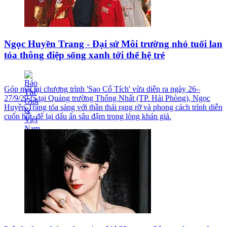
Ngọc Huyền Trang - Đại sứ Môi trường nhỏ tuổi lan
tỏa thông điệp sống xanh tới thế hệ trẻ
Góp mặt tại chương trình 'Sao Cổ Tích' vừa diễn ra ngày 26–
27/9/2025 tại Quảng trường Thống Nhất (TP. Hải Phòng), Ngọc
Huyền Trang tỏa sáng với thần thái rạng rỡ và phong cách trình diễn
cuốn hút, để lại dấu ấn sâu đậm trong lòng khán giả.