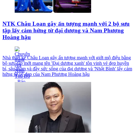
NTK Châu Loan gây ấn tượng mạnh với 2 bộ sưu
tập lấy cảm hứng từ đại dương và Nam Phương
Hoàng hậu
Nhà thiết kế Châu Loan gây ấn tượng mạnh với giới mộ điệu bằng
bộ sưu tập mới mang tên 'Đại dương xanh' tôn vinh vẻ đẹp huyền
bí, sâu thẳm và đầy sức sống của đại dương và 'Nhật Bình' lấy cảm
hứng từ vẻ đẹp của Nam Phương Hoàng hậu