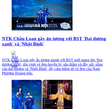
NTK Châu Loan gây ấn tượng với BST 'Đại dương
xanh' và 'Nhật Bình'
NTK Châu Loan gây ấn tượng mạnh với BST mới mang tên 'Đại
dương xanh', tôn vinh vẻ đẹp huyền bí, sâu thẳm và đầy sức sống
của đại dương và 'Nhật Bình', lấy cảm hứng từ vẻ đẹp của Nam
Phương Hoàng hậu.