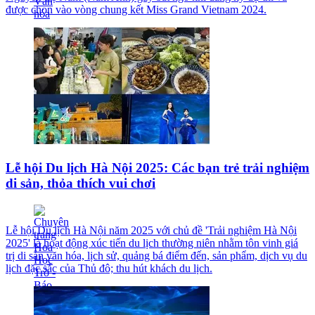
được chọn vào vòng chung kết Miss Grand Vietnam 2024.
Lễ hội Du lịch Hà Nội 2025: Các bạn trẻ trải nghiệm
di sản, thỏa thích vui chơi
Lễ hội Du lịch Hà Nội năm 2025 với chủ đề 'Trải nghiệm Hà Nội
2025' là hoạt động xúc tiến du lịch thường niên nhằm tôn vinh giá
trị di sản văn hóa, lịch sử, quảng bá điểm đến, sản phẩm, dịch vụ du
lịch đặc sắc của Thủ đô; thu hút khách du lịch.