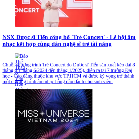
NSX Dược sĩ Tiến công bố 'Trẻ Concert' - Lễ hội âm
nhạc kết hợp cùng dàn nghệ sĩ trẻ tài năng
Chuỗi chương trình Trẻ Concert do Dược sĩ Tiến sản xuất kéo dài 8
tháng (từ tháng 6/2024 đến tháng 1/2025), diễn ra tại 7 trường Đại
học - Cao đẳng thuộc khu vực TP.HCM và được kỳ vọng trở thành
một chương trình âm nhạc hàng đầu dành cho sinh viên.