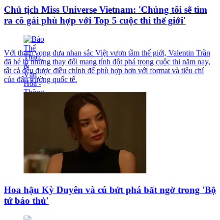
Chủ tịch Miss Universe Vietnam: 'Chúng tôi sẽ tìm
ra cô gái phù hợp với Top 5 cuộc thi thế giới'
Với tham vọng đưa nhan sắc Việt vươn tầm thế giới, Valentin Trần
đã hé lộ những thay đổi mang tính đột phá trong cuộc thi năm nay,
tất cả đều được điều chỉnh để phù hợp hơn với format và tiêu chí
của đấu trường quốc tế.
Hoa hậu Kỳ Duyên và cú bứt phá bất ngờ trong 'Bộ
tứ báo thủ'