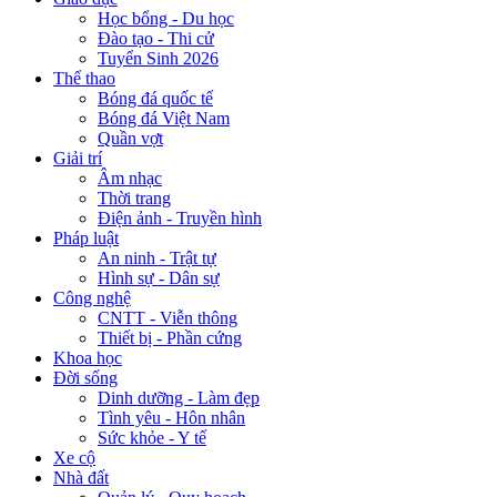
Học bổng - Du học
Đào tạo - Thi cử
Tuyển Sinh 2026
Thể thao
Bóng đá quốc tế
Bóng đá Việt Nam
Quần vợt
Giải trí
Âm nhạc
Thời trang
Điện ảnh - Truyền hình
Pháp luật
An ninh - Trật tự
Hình sự - Dân sự
Công nghệ
CNTT - Viễn thông
Thiết bị - Phần cứng
Khoa học
Đời sống
Dinh dưỡng - Làm đẹp
Tình yêu - Hôn nhân
Sức khỏe - Y tế
Xe cộ
Nhà đất