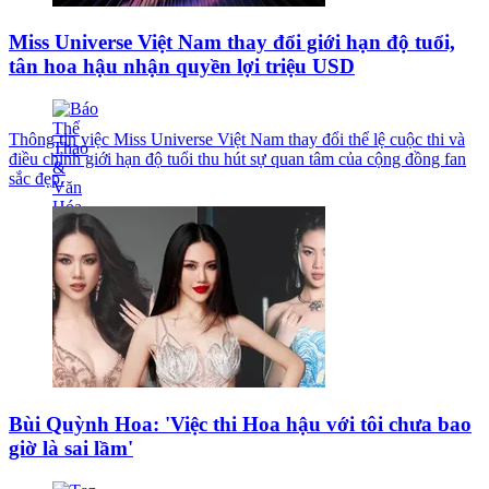
Miss Universe Việt Nam thay đổi giới hạn độ tuổi,
tân hoa hậu nhận quyền lợi triệu USD
Thông tin việc Miss Universe Việt Nam thay đổi thể lệ cuộc thi và
điều chỉnh giới hạn độ tuổi thu hút sự quan tâm của cộng đồng fan
sắc đẹp.
Bùi Quỳnh Hoa: 'Việc thi Hoa hậu với tôi chưa bao
giờ là sai lầm'