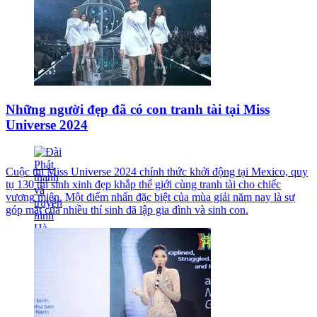
Những người đẹp đã có con tranh tài tại Miss
Universe 2024
Cuộc thi Miss Universe 2024 chính thức khởi động tại Mexico, quy
tụ 130 thí sinh xinh đẹp khắp thế giới cùng tranh tài cho chiếc
vương miện. Một điểm nhấn đặc biệt của mùa giải năm nay là sự
góp mặt của nhiều thí sinh đã lập gia đình và sinh con.