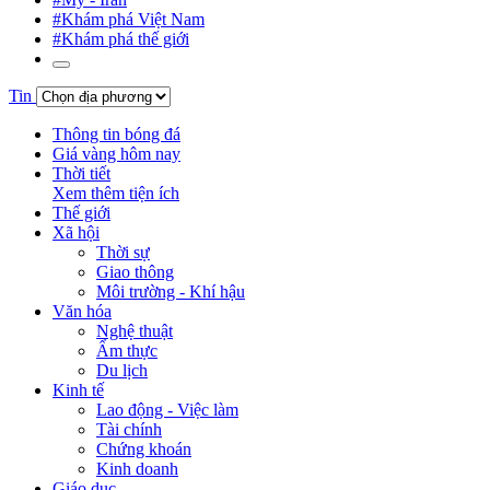
#Khám phá Việt Nam
#Khám phá thế giới
Tin
Thông tin bóng đá
Giá vàng hôm nay
Thời tiết
Xem thêm tiện ích
Thế giới
Xã hội
Thời sự
Giao thông
Môi trường - Khí hậu
Văn hóa
Nghệ thuật
Ẩm thực
Du lịch
Kinh tế
Lao động - Việc làm
Tài chính
Chứng khoán
Kinh doanh
Giáo dục