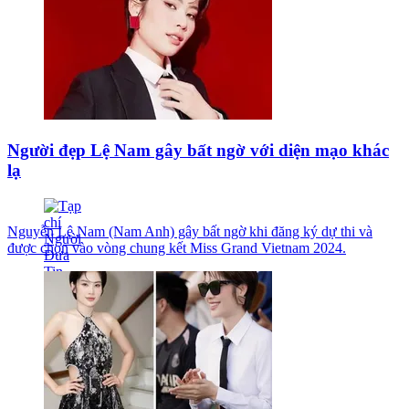
Người đẹp Lệ Nam gây bất ngờ với diện mạo khác
lạ
Nguyễn Lệ Nam (Nam Anh) gây bất ngờ khi đăng ký dự thi và
được chọn vào vòng chung kết Miss Grand Vietnam 2024.