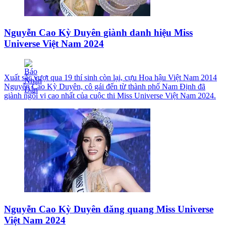
Nguyễn Cao Kỳ Duyên giành danh hiệu Miss
Universe Việt Nam 2024
Xuất sắc vượt qua 19 thí sinh còn lại, cựu Hoa hậu Việt Nam 2014
Nguyễn Cao Kỳ Duyên, cô gái đến từ thành phố Nam Định đã
giành ngôi vị cao nhất của cuộc thi Miss Universe Việt Nam 2024.
Nguyễn Cao Kỳ Duyên đăng quang Miss Universe
Việt Nam 2024