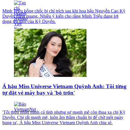
Minh Triệu bỗng chốc bị chỉ trích sau khi hoa hậu Nguyễn Cao Kỳ
Duyên đăng quang. Nhiều ý kiến cho rằng Minh Triệu đang lợi
dụng tên tuổi của Kỳ Duyên.
Á hậu Miss Universe Vietnam Quỳnh Anh: Tôi từng
tự đặt vé máy bay và 'bỏ trốn'
'Tôi thừa nhận mình cá tính nhưng sự mạnh mẽ còn thua xa chị Kỳ
Duyên. Chị rất mạnh mẽ, luôn âm thầm chuẩn bị để chờ một ngày
bung ra', Á hậu Miss Universe Vietnam Quỳnh Anh chia sẻ.