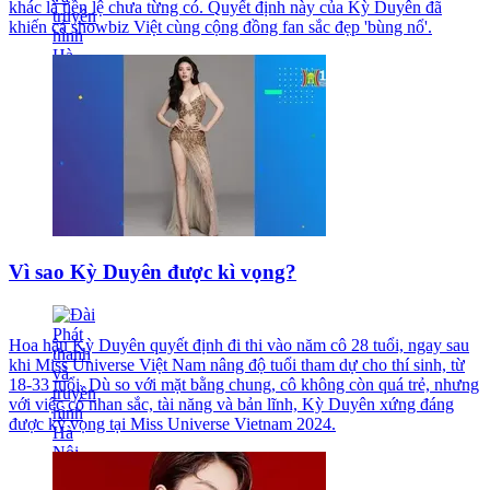
khác là tiền lệ chưa từng có. Quyết định này của Kỳ Duyên đã
khiến cả showbiz Việt cùng cộng đồng fan sắc đẹp 'bùng nổ'.
Vì sao Kỳ Duyên được kì vọng?
Hoa hậu Kỳ Duyên quyết định đi thi vào năm cô 28 tuổi, ngay sau
khi Miss Universe Việt Nam nâng độ tuổi tham dự cho thí sinh, từ
18-33 tuổi. Dù so với mặt bằng chung, cô không còn quá trẻ, nhưng
với việc có nhan sắc, tài năng và bản lĩnh, Kỳ Duyên xứng đáng
được kỳ vọng tại Miss Universe Vietnam 2024.