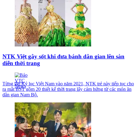
NTK Việt gây sốt khi đưa bánh dân gian lên sàn
diễn thời trang
Từng lập Kỷ lục Việt Nam vào năm 2021, NTK trẻ này tiếp tục cho
ra mắt BST gồm 20 thiết kế thời trang lấy cảm hứng từ các món ăn
dân gian Nam Bộ.