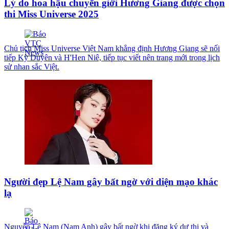
Lý do hoa hậu chuyển giới Hương Giang được chọn
thi Miss Universe 2025
Chủ tịch Miss Universe Việt Nam khẳng định Hương Giang sẽ nối
tiếp Kỳ Duyên và H'Hen Niê, tiếp tục viết nên trang mới trong lịch
sử nhan sắc Việt.
Người đẹp Lệ Nam gây bất ngờ với diện mạo khác
lạ
Nguyễn Lệ Nam (Nam Anh) gây bất ngờ khi đăng ký dự thi và