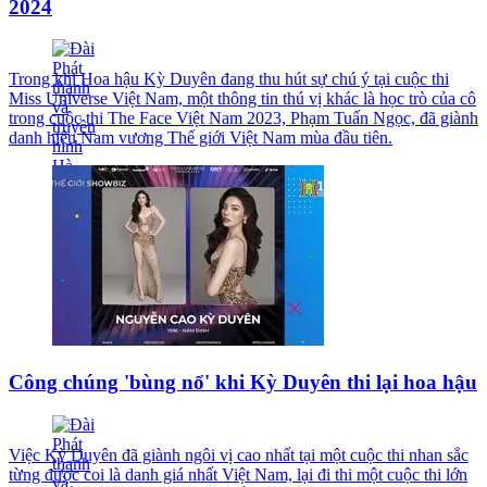
2024
Trong khi Hoa hậu Kỳ Duyên đang thu hút sự chú ý tại cuộc thi
Miss Universe Việt Nam, một thông tin thú vị khác là học trò của cô
trong cuộc thi The Face Việt Nam 2023, Phạm Tuấn Ngọc, đã giành
danh hiệu Nam vương Thế giới Việt Nam mùa đầu tiên.
Công chúng 'bùng nổ' khi Kỳ Duyên thi lại hoa hậu
Việc Kỳ Duyên đã giành ngôi vị cao nhất tại một cuộc thi nhan sắc
từng được coi là danh giá nhất Việt Nam, lại đi thi một cuộc thi lớn