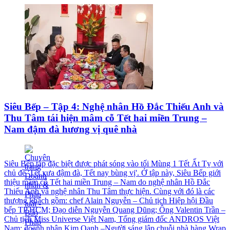
Siêu Bếp – Tập 4: Nghệ nhân Hồ Đắc Thiếu Anh và
Thu Tâm tái hiện mâm cỗ Tết hai miền Trung –
Nam đậm đà hương vị quê nhà
Siêu Bếp tập đặc biệt được phát sóng vào tối Mùng 1 Tết Ất Tỵ với
chủ đề 'Tết xưa đậm đà, Tết nay bùng vị'. Ở tập này, Siêu Bếp giới
thiệu mâm cỗ Tết hai miền Trung – Nam do nghệ nhân Hồ Đắc
Thiếu Anh và nghệ nhân Thu Tâm thực hiện. Cùng với đó là các
thượng khách gồm: chef Alain Nguyễn – Chủ tịch Hiệp hội Đầu
bếp TP HCM; Đạo diễn Nguyễn Quang Dũng; Ông Valentin Trần –
Chủ tịch Miss Universe Việt Nam, Tổng giám đốc ANDROS Việt
Nam; doanh nhân Kim Oanh –Người sáng lập chuỗi nhà hàng Wrap