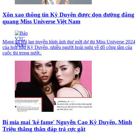
Xôn xao thông tin Kỳ Duyên được dọn đường đăng
quang Miss Universe Việt Nam
Mạng xã hội lan truyền hình ảnh thư mời dự thi Miss Universe 2024
của hoa hậu Kỳ Duyên, nhiều người hoài nghi về độ công tâm của
cuộc thi trong nước.
Bị mỉa mai 'ké fame' Nguyễn Cao Kỳ Duyên, Minh
Triệu thẳng thắn đáp trả cực gắt