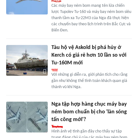
Các máy bay ném bom mang tên lửa chiến
lược Tupolev Tu-160 và máy bay ném bom siêu
thanh tầm xa Tu-22M3 của Nga đã thực hiện
các chuyến bay theo lịch trình trên Bắc Cực và
Biển Đen.
Tàu hộ vệ Askold bị phá hủy ở
Kerch có giá rẻ hơn 10 lần so với
Tu-160M mới
Với những gì diễn ra, giới phân tích cho rằng
gần như không thể tính toán khách quan giá
thành vũ khí Nga.
Nga tập hợp hàng chục máy bay
ném bom chuẩn bị cho 'làn sóng
tấn công mới'?
Hình ảnh vệ tinh gần đây cho thấy sự tập
trung đáng chú ý của các máy bay ném bom