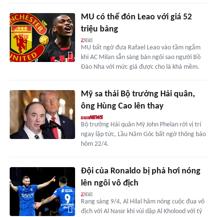
MU có thể đón Leao với giá 52
triệu bảng
MU bất ngờ đưa Rafael Leao vào tầm ngắm
khi AC Milan sẵn sàng bán ngôi sao người Bồ
Đào Nha với mức giá được cho là khá mềm.
Mỹ sa thải Bộ trưởng Hải quân,
ông Hùng Cao lên thay
Bộ trưởng Hải quân Mỹ John Phelan rời vị trí
ngay lập tức, Lầu Năm Góc bất ngờ thông báo
hôm 22/4.
Đội của Ronaldo bị phả hơi nóng
lên ngôi vô địch
Rạng sáng 9/4, Al Hilal hâm nóng cuộc đua vô
địch với Al Nassr khi vùi dập Al Kholood với tỷ