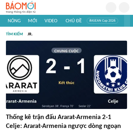
NÓNG
MỚI
VIDEO
CHỦ ĐỀ
#ASEAN Cup 2026
#Trí tuệ nhân tạo
#Mỹ - Iran
#Khám phá Việt Nam
TÌM KIẾM
JR.
#Khám phá thế giới
Thống kê trận đấu Ararat-Armenia 2-1
Celje: Ararat-Armenia ngược dòng ngoạn