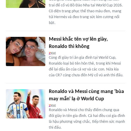
trai để cổ vũ Bồ Đào Nha tại World Cup 2026.
Cô diện trang phục thể thao màu đen, mang
túi Hermès và đeo trang sức kim cương nổi
bật.
Messi khắc tên vợ lên giày,
Ronaldo thì không
Cùng đi giày tri ân gia đình tại World Cup,
Ronaldo loại bỏ tên hôn thê, trong khi Messi
để lại dấu ấn của cả vợ và các con. Nửa kia
của CR7 cũng chưa đến Mỹ cổ vũ anh thi đấu.
Ronaldo và Messi cùng mang 'bùa
may mắn' lạ ở World Cup
Ronaldo và Messi cho thấy điểm chung qua
đôi giày in tên gia đình. Cả hai đều coi gia đình
là hậu phương vững chắc, tiếp thêm sức mạnh
thi đấu.