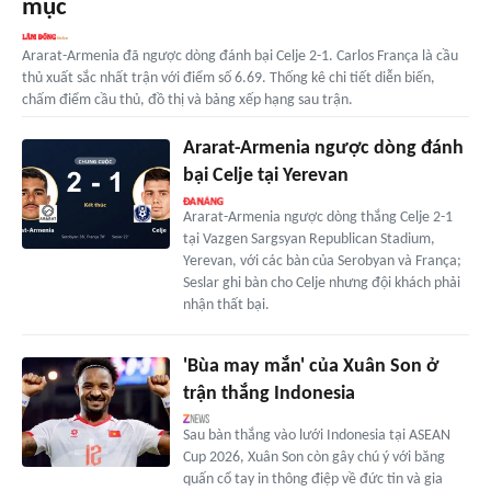
mục
Ararat-Armenia đã ngược dòng đánh bại Celje 2-1. Carlos França là cầu
thủ xuất sắc nhất trận với điểm số 6.69. Thống kê chi tiết diễn biến,
chấm điểm cầu thủ, đồ thị và bảng xếp hạng sau trận.
Ararat-Armenia ngược dòng đánh
bại Celje tại Yerevan
Ararat-Armenia ngược dòng thắng Celje 2-1
tại Vazgen Sargsyan Republican Stadium,
Yerevan, với các bàn của Serobyan và França;
Seslar ghi bàn cho Celje nhưng đội khách phải
nhận thất bại.
'Bùa may mắn' của Xuân Son ở
trận thắng Indonesia
Sau bàn thắng vào lưới Indonesia tại ASEAN
Cup 2026, Xuân Son còn gây chú ý với băng
quấn cổ tay in thông điệp về đức tin và gia