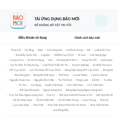
TẢI ỨNG DỤNG BÁO MỚI
ĐỂ KHÔNG BỎ SÓT TIN TỨC
Điều khoản sử dụng
Chính sách bảo mật
Tháo Gỡ
Hạ Tầng
Năm
Kim Sang-Sik
Lê Minh Hưng
Mỹ
Luật Kiến Trúc
Đại Biểu Quốc Hội
Logistic
ASEAN Cup 2026
Tô Lâm
Liên Bang Nga
Campuchia
An Ninh Mạng
Iran
Đường Vành Đai 5
Vùng Thủ Đô
Indonesia
Dự Án Đầu Tư Xây Dựng
Luật Phát Triển Đô Thị
Doanh Nghiệp
Eo Biển Hormuz
AFF Cup 2026
Lịch Thi Đấu AFF Cup 2026
Bảng Xếp Hạng AFF Cup 2026
Bóng Đá
Báo Bóng Đá
Bóng Đá Việt Nam
Thể Thao
Lionel Messi
Lamine Yamal
Nguyễn Xuân Son
Nguyễn Đình Bắc
Tin Thế Giới
Pháp Luật
Xã Hội
Tin Bão
Tin Tức
Giá Vàng
Tuyển Việt Nam
U23 Việt Nam
U17 Việt Nam
Kết Quả Bóng Đá
Ngoại Hạng Anh
Bảng Xếp Hạng Ngoại Hạng Anh
Lịch Thi Đấu Ngoại Hạng Anh
Cúp C1
Kết Quả Vietlott Power 6/55
Kết Quả Xổ Số
Xổ Số Miền Nam
Xổ Số Miền Bắc
Xổ Số Miền Trung
Giao Thông
Thời Sự
Lịch Vạn Niên
Thời Tiết
Thời Tiết Thành Phố Hồ Chí Minh
Thời Tiết Hà Nội
Giá Xăng Dầu