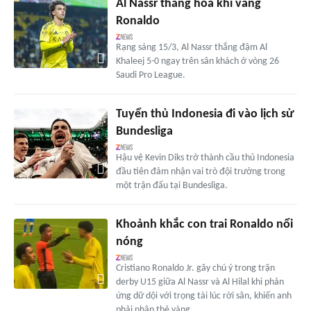
Al Nassr thăng hoa khi vắng
Ronaldo
Rạng sáng 15/3, Al Nassr thắng đậm Al
Khaleej 5-0 ngay trên sân khách ở vòng 26
Saudi Pro League.
Tuyển thủ Indonesia đi vào lịch sử
Bundesliga
Hậu vệ Kevin Diks trở thành cầu thủ Indonesia
đầu tiên đảm nhận vai trò đội trưởng trong
một trận đấu tại Bundesliga.
Khoảnh khắc con trai Ronaldo nổi
nóng
Cristiano Ronaldo Jr. gây chú ý trong trận
derby U15 giữa Al Nassr và Al Hilal khi phản
ứng dữ dội với trọng tài lúc rời sân, khiến anh
phải nhận thẻ vàng.