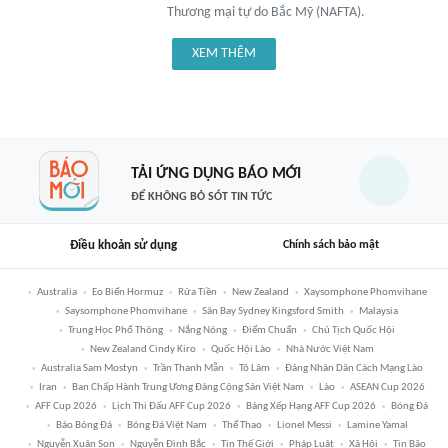
Thương mại tự do Bắc Mỹ (NAFTA).
XEM THÊM
TẢI ỨNG DỤNG BÁO MỚI
ĐỂ KHÔNG BỎ SÓT TIN TỨC
Điều khoản sử dụng
Chính sách bảo mật
Australia
Eo Biển Hormuz
Rửa Tiền
New Zealand
Xaysomphone Phomvihane
Saysomphone Phomvihane
Sân Bay Sydney Kingsford Smith
Malaysia
Trung Học Phổ Thông
Nắng Nóng
Điểm Chuẩn
Chủ Tịch Quốc Hội
New Zealand Cindy Kiro
Quốc Hội Lào
Nhà Nước Việt Nam
Australia Sam Mostyn
Trần Thanh Mẫn
Tô Lâm
Đảng Nhân Dân Cách Mạng Lào
Iran
Ban Chấp Hành Trung Ương Đảng Cộng Sản Việt Nam
Lào
ASEAN Cup 2026
AFF Cup 2026
Lịch Thi Đấu AFF Cup 2026
Bảng Xếp Hạng AFF Cup 2026
Bóng Đá
Báo Bóng Đá
Bóng Đá Việt Nam
Thể Thao
Lionel Messi
Lamine Yamal
Nguyễn Xuân Son
Nguyễn Đình Bắc
Tin Thế Giới
Pháp Luật
Xã Hội
Tin Bão