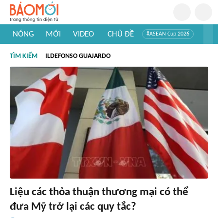
NÓNG
MỚI
VIDEO
CHỦ ĐỀ
#ASEAN Cup 2026
#Trí tuệ nhân tạo
#Mỹ - Iran
#Khám phá Việt Nam
TÌM KIẾM
ILDEFONSO GUAJARDO
#Khám phá thế giới
Liệu các thỏa thuận thương mại có thể
đưa Mỹ trở lại các quy tắc?