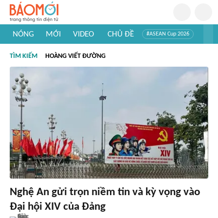
NÓNG
MỚI
VIDEO
CHỦ ĐỀ
#ASEAN Cup 2026
#Trí tuệ nhân tạo
#Mỹ - Iran
#Khám phá Việt Nam
TÌM KIẾM
HOÀNG VIẾT ĐƯỜNG
#Khám phá thế giới
Nghệ An gửi trọn niềm tin và kỳ vọng vào
Đại hội XIV của Đảng