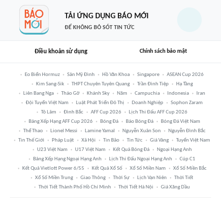
TẢI ỨNG DỤNG BÁO MỚI
ĐỂ KHÔNG BỎ SÓT TIN TỨC
Điều khoản sử dụng
Chính sách bảo mật
Eo Biển Hormuz
Sân Mỹ Đình
Hồ Văn Khoa
Singapore
ASEAN Cup 2026
Kim Sang-Sik
THPT Chuyên Tuyên Quang
Trần Đình Tiệp
Hạ Tầng
Liên Bang Nga
Tháo Gỡ
Khánh Sky
Năm
Campuchia
Indonesia
Iran
Đội Tuyển Việt Nam
Luật Phát Triển Đô Thị
Doanh Nghiệp
Sophon Zaram
Tô Lâm
Đình Bắc
AFF Cup 2026
Lịch Thi Đấu AFF Cup 2026
Bảng Xếp Hạng AFF Cup 2026
Bóng Đá
Báo Bóng Đá
Bóng Đá Việt Nam
Thể Thao
Lionel Messi
Lamine Yamal
Nguyễn Xuân Son
Nguyễn Đình Bắc
Tin Thế Giới
Pháp Luật
Xã Hội
Tin Bão
Tin Tức
Giá Vàng
Tuyển Việt Nam
U23 Việt Nam
U17 Việt Nam
Kết Quả Bóng Đá
Ngoại Hạng Anh
Bảng Xếp Hạng Ngoại Hạng Anh
Lịch Thi Đấu Ngoại Hạng Anh
Cúp C1
Kết Quả Vietlott Power 6/55
Kết Quả Xổ Số
Xổ Số Miền Nam
Xổ Số Miền Bắc
Xổ Số Miền Trung
Giao Thông
Thời Sự
Lịch Vạn Niên
Thời Tiết
Thời Tiết Thành Phố Hồ Chí Minh
Thời Tiết Hà Nội
Giá Xăng Dầu