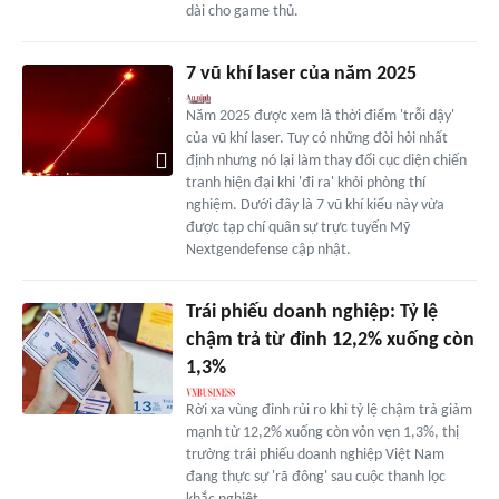
dài cho game thủ.
7 vũ khí laser của năm 2025
Năm 2025 được xem là thời điểm 'trỗi dậy'
của vũ khí laser. Tuy có những đòi hỏi nhất
định nhưng nó lại làm thay đổi cục diện chiến
tranh hiện đại khi 'đi ra' khỏi phòng thí
nghiệm. Dưới đây là 7 vũ khí kiểu này vừa
được tạp chí quân sự trực tuyến Mỹ
Nextgendefense cập nhật.
Trái phiếu doanh nghiệp: Tỷ lệ
chậm trả từ đỉnh 12,2% xuống còn
1,3%
Rời xa vùng đỉnh rủi ro khi tỷ lệ chậm trả giảm
mạnh từ 12,2% xuống còn vỏn vẹn 1,3%, thị
trường trái phiếu doanh nghiệp Việt Nam
đang thực sự 'rã đông' sau cuộc thanh lọc