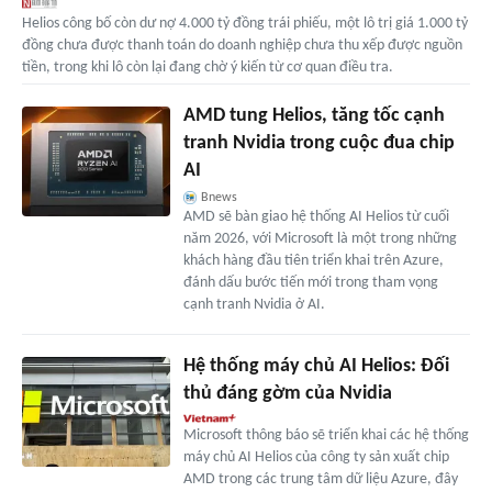
Helios công bố còn dư nợ 4.000 tỷ đồng trái phiếu, một lô trị giá 1.000 tỷ
đồng chưa được thanh toán do doanh nghiệp chưa thu xếp được nguồn
tiền, trong khi lô còn lại đang chờ ý kiến từ cơ quan điều tra.
AMD tung Helios, tăng tốc cạnh
tranh Nvidia trong cuộc đua chip
AI
Bnews
AMD sẽ bàn giao hệ thống AI Helios từ cuối
năm 2026, với Microsoft là một trong những
khách hàng đầu tiên triển khai trên Azure,
đánh dấu bước tiến mới trong tham vọng
cạnh tranh Nvidia ở AI.
Hệ thống máy chủ AI Helios: Đối
thủ đáng gờm của Nvidia
Microsoft thông báo sẽ triển khai các hệ thống
máy chủ AI Helios của công ty sản xuất chip
AMD trong các trung tâm dữ liệu Azure, đây