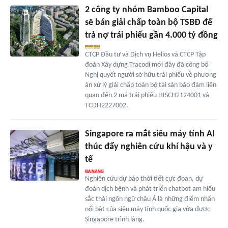
2 công ty nhóm Bamboo Capital
sẽ bán giải chấp toàn bộ TSBĐ để
trả nợ trái phiếu gần 4.000 tỷ đồng
CTCP Đầu tư và Dịch vụ Helios và CTCP Tập
đoàn Xây dựng Tracodi mới đây đã công bố
Nghị quyết người sở hữu trái phiếu về phương
án xử lý giải chấp toàn bộ tài sản bảo đảm liên
quan đến 2 mã trái phiếu HISCH2124001 và
TCDH2227002.
Singapore ra mắt siêu máy tính AI
thúc đẩy nghiên cứu khí hậu và y
tế
Nghiên cứu dự báo thời tiết cực đoan, dự
đoán dịch bệnh và phát triển chatbot am hiểu
sắc thái ngôn ngữ châu Á là những điểm nhấn
nổi bật của siêu máy tính quốc gia vừa được
Singapore trình làng.