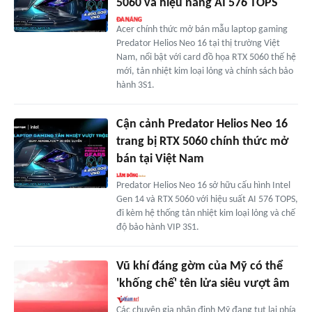
5060 và hiệu năng AI 576 TOPS
Acer chính thức mở bán mẫu laptop gaming
Predator Helios Neo 16 tại thị trường Việt
Nam, nổi bật với card đồ họa RTX 5060 thế hệ
mới, tản nhiệt kim loại lỏng và chính sách bảo
hành 3S1.
Cận cảnh Predator Helios Neo 16
trang bị RTX 5060 chính thức mở
bán tại Việt Nam
Predator Helios Neo 16 sở hữu cấu hình Intel
Gen 14 và RTX 5060 với hiệu suất AI 576 TOPS,
đi kèm hệ thống tản nhiệt kim loại lỏng và chế
độ bảo hành VIP 3S1.
Vũ khí đáng gờm của Mỹ có thể
'khống chế' tên lửa siêu vượt âm
Các chuyên gia nhận định Mỹ đang tụt lại phía