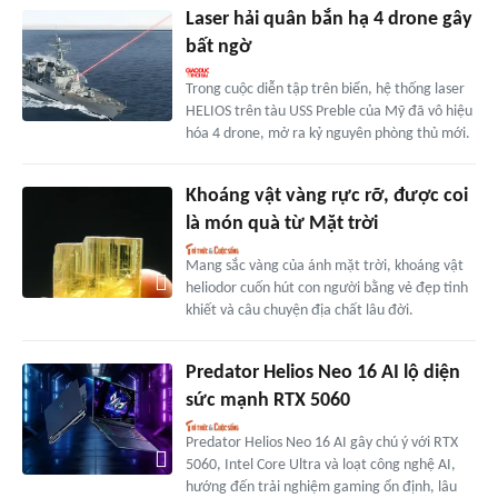
Laser hải quân bắn hạ 4 drone gây
bất ngờ
Trong cuộc diễn tập trên biển, hệ thống laser
HELIOS trên tàu USS Preble của Mỹ đã vô hiệu
hóa 4 drone, mở ra kỷ nguyên phòng thủ mới.
Khoáng vật vàng rực rỡ, được coi
là món quà từ Mặt trời
Mang sắc vàng của ánh mặt trời, khoáng vật
heliodor cuốn hút con người bằng vẻ đẹp tinh
khiết và câu chuyện địa chất lâu đời.
Predator Helios Neo 16 AI lộ diện
sức mạnh RTX 5060
Predator Helios Neo 16 AI gây chú ý với RTX
5060, Intel Core Ultra và loạt công nghệ AI,
hướng đến trải nghiệm gaming ổn định, lâu