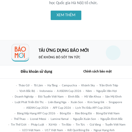
học Quốc gia Hà Nội) tổ chức.
XEM THÊM
TẢI ỨNG DỤNG BÁO MỚI
ĐỂ KHÔNG BỎ SÓT TIN TỨC
Điều khoản sử dụng
Chính sách bảo mật
Tháo Gỡ
Tô Lâm
Hạ Tầng
Campuchia
Khánh Sky
Trần Đình Tiệp
Vịnh Bắc Bộ
Indonesia
A ASEAN Cup 2026
Năm
Nguyễn Văn Hợi
Doanh Nghiệp
Đội Tuyển Việt Nam
Đình Bắc
Hồ Văn Khoa
Sân Mỹ Đình
Luật Phát Triển Đô Thị
Liên Bang Nga
Xuân Son
Kim Sang-Sik
Singapore
ASEAN Cup 2026
AFF Cup 2026
Lịch Thi Đấu AFF Cup 2026
Bảng Xếp Hạng AFF Cup 2026
Bóng Đá
Báo Bóng Đá
Bóng Đá Việt Nam
Thể Thao
Lionel Messi
Lamine Yamal
Nguyễn Xuân Son
Nguyễn Đình Bắc
Tin Thế Giới
Pháp Luật
Xã Hội
Tin Bão
Tin Tức
Giá Vàng
Tuyển Việt Nam
U23 Việt Nam
U17 Việt Nam
Kết Quả Bóng Đá
Ngoại Hạng Anh