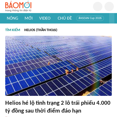
NÓNG
MỚI
VIDEO
CHỦ ĐỀ
#ASEAN Cup 2026
#Trí tuệ nhân tạo
#Mỹ - Iran
#Khám phá Việt Nam
TÌM KIẾM
HELIOS (THẦN THOẠI)
#Khám phá thế giới
Helios hé lộ tình trạng 2 lô trái phiếu 4.000
tỷ đồng sau thời điểm đáo hạn