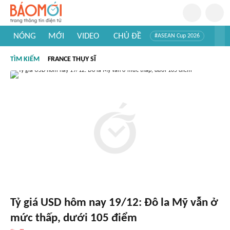
NÓNG
MỚI
VIDEO
CHỦ ĐỀ
#ASEAN Cup 2026
#Tuyển sinh đại học 2026
#Trí tuệ nhân tạo
#Mỹ - Iran
TÌM KIẾM
FRANCE THỤY SĨ
#Khám phá Việt Nam
#Khám phá thế giới
Tỷ giá USD hôm nay 19/12: Đô la Mỹ vẫn ở
mức thấp, dưới 105 điểm