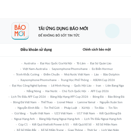
TẢI ỨNG DỤNG BÁO MỚI
ĐỂ KHÔNG BỎ SÓT TIN TỨC
Điều khoản sử dụng
Chính sách bảo mật
Australia
Đại Học Quốc Gia Hà Nội
Tô Lâm
Đại Sứ Quán Lào
Việt Nam-Australia
Saysomphone Phomvihane
Eo Biển Hormuz
Trịnh Khắc Cường
Điểm Chuẩn
Nhà Nước Việt Nam
Lào
Bão Dolphin
Xaysomphone Phomvihane
Trung Học Phổ Thông
ASEAN Cup 2026
Đại Học Công Nghệ Sydney
Lê Minh Hưng
Quốc Hội Lào
Iran
Liên Bang Nga
Nắng Nóng
Hai Nước
Chủ Tịch Quốc Hội
AFF Cup 2026
Lịch Thi Đấu AFF Cup 2026
Bảng Xếp Hạng AFF Cup 2026
Bóng Đá
Báo Bóng Đá
Bóng Đá Việt Nam
Thể Thao
Lionel Messi
Lamine Yamal
Nguyễn Xuân Son
Nguyễn Đình Bắc
Tin Thế Giới
Pháp Luật
Xã Hội
Tin Bão
Tin Tức
Giá Vàng
Tuyển Việt Nam
U23 Việt Nam
U17 Việt Nam
Kết Quả Bóng Đá
Ngoại Hạng Anh
Bảng Xếp Hạng Ngoại Hạng Anh
Lịch Thi Đấu Ngoại Hạng Anh
Cúp C1
Kết Quả Vietlott Power 6/55
Kết Quả Xổ Số
Xổ Số Miền Nam
Xổ Số Miền Bắc
Xổ Số Miền Trung
Giao Thông
Thời Sự
Lịch Vạn Niên