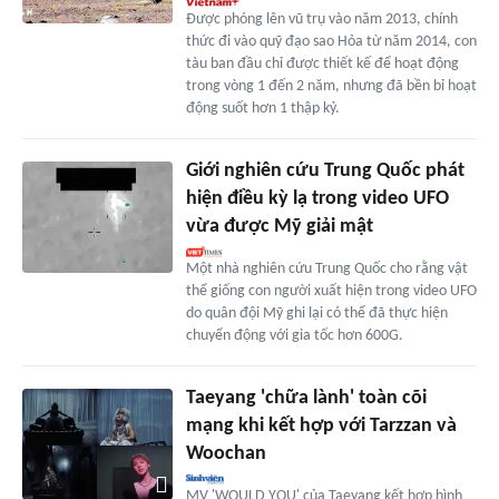
Được phóng lên vũ trụ vào năm 2013, chính
thức đi vào quỹ đạo sao Hỏa từ năm 2014, con
tàu ban đầu chỉ được thiết kế để hoạt động
trong vòng 1 đến 2 năm, nhưng đã bền bỉ hoạt
động suốt hơn 1 thập kỷ.
Giới nghiên cứu Trung Quốc phát
hiện điều kỳ lạ trong video UFO
vừa được Mỹ giải mật
Một nhà nghiên cứu Trung Quốc cho rằng vật
thể giống con người xuất hiện trong video UFO
do quân đội Mỹ ghi lại có thể đã thực hiện
chuyển động với gia tốc hơn 600G.
Taeyang 'chữa lành' toàn cõi
mạng khi kết hợp với Tarzzan và
Woochan
MV 'WOULD YOU' của Taeyang kết hợp hình