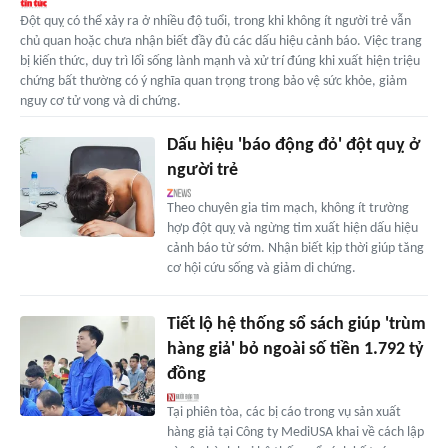
Đột quỵ có thể xảy ra ở nhiều độ tuổi, trong khi không ít người trẻ vẫn
chủ quan hoặc chưa nhận biết đầy đủ các dấu hiệu cảnh báo. Việc trang
bị kiến thức, duy trì lối sống lành mạnh và xử trí đúng khi xuất hiện triệu
chứng bất thường có ý nghĩa quan trọng trong bảo vệ sức khỏe, giảm
nguy cơ tử vong và di chứng.
Dấu hiệu 'báo động đỏ' đột quỵ ở
người trẻ
Theo chuyên gia tim mạch, không ít trường
hợp đột quỵ và ngừng tim xuất hiện dấu hiệu
cảnh báo từ sớm. Nhận biết kịp thời giúp tăng
cơ hội cứu sống và giảm di chứng.
Tiết lộ hệ thống sổ sách giúp 'trùm
hàng giả' bỏ ngoài số tiền 1.792 tỷ
đồng
Tại phiên tòa, các bị cáo trong vụ sản xuất
hàng giả tại Công ty MediUSA khai về cách lập