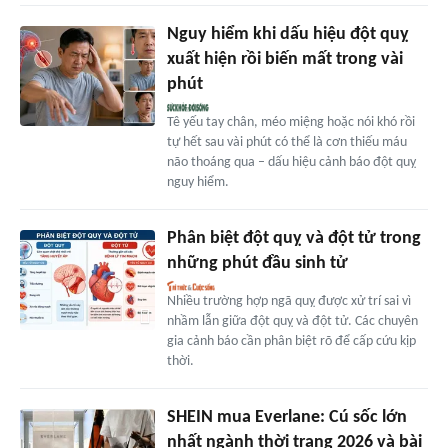
Nguy hiểm khi dấu hiệu đột quỵ
xuất hiện rồi biến mất trong vài
phút
Tê yếu tay chân, méo miệng hoặc nói khó rồi
tự hết sau vài phút có thể là cơn thiếu máu
não thoáng qua – dấu hiệu cảnh báo đột quỵ
nguy hiểm.
Phân biệt đột quỵ và đột tử trong
những phút đầu sinh tử
Nhiều trường hợp ngã quỵ được xử trí sai vì
nhầm lẫn giữa đột quỵ và đột tử. Các chuyên
gia cảnh báo cần phân biệt rõ để cấp cứu kịp
thời.
SHEIN mua Everlane: Cú sốc lớn
nhất ngành thời trang 2026 và bài