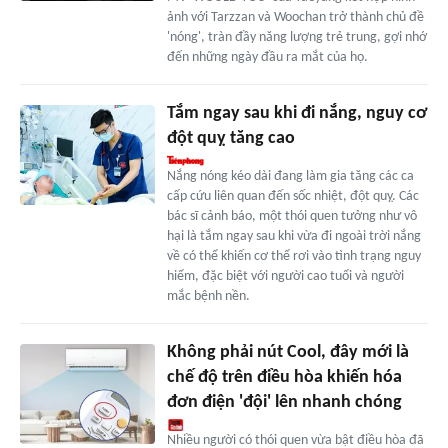
ảnh với Tarzzan và Woochan trở thành chủ đề
'nóng', tràn đầy năng lượng trẻ trung, gợi nhớ
đến những ngày đầu ra mắt của họ.
Tắm ngay sau khi đi nắng, nguy cơ
đột quỵ tăng cao
Nắng nóng kéo dài đang làm gia tăng các ca
cấp cứu liên quan đến sốc nhiệt, đột quỵ. Các
bác sĩ cảnh báo, một thói quen tưởng như vô
hại là tắm ngay sau khi vừa đi ngoài trời nắng
về có thể khiến cơ thể rơi vào tình trạng nguy
hiểm, đặc biệt với người cao tuổi và người
mắc bệnh nền.
Không phải nút Cool, đây mới là
chế độ trên điều hòa khiến hóa
đơn điện 'đội' lên nhanh chóng
Nhiều người có thói quen vừa bật điều hòa đã