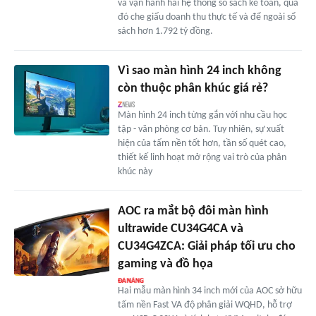
và vận hành hai hệ thống sổ sách kế toán, qua
đó che giấu doanh thu thực tế và để ngoài sổ
sách hơn 1.792 tỷ đồng.
Vì sao màn hình 24 inch không
còn thuộc phân khúc giá rẻ?
Màn hình 24 inch từng gắn với nhu cầu học
tập - văn phòng cơ bản. Tuy nhiên, sự xuất
hiện của tấm nền tốt hơn, tần số quét cao,
thiết kế linh hoạt mở rộng vai trò của phân
khúc này
AOC ra mắt bộ đôi màn hình
ultrawide CU34G4CA và
CU34G4ZCA: Giải pháp tối ưu cho
gaming và đồ họa
Hai mẫu màn hình 34 inch mới của AOC sở hữu
tấm nền Fast VA độ phân giải WQHD, hỗ trợ