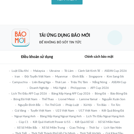
TẢI ỨNG DỤNG BÁO MỚI
ĐỂ KHÔNG BỎ SÓT TIN TỨC
Điều khoản sử dụng
Chính sách bảo mật
Luật Dầu Khí
Malaysia
Ukraine
Tô Lâm
Cảnh Sát Kinh Tế
ASEAN Cup 2026
Iran
Đội Tuyển Việt Nam
Myanmar
Đình Bắc
Singapore
Kim Sang-Sik
Campuchia
Liên Bang Nga
Thái Lan
Triệu Thị Tâm
Nắng Nóng
ASEAN Cup
Doanh Nghiệp
Mũi Nghê
Philippines
AFF Cup 2026
Lịch Thi Đấu AFF Cup 2026
Bảng Xếp Hạng AFF Cup 2026
Bóng Đá
Báo Bóng Đá
Bóng Đá Việt Nam
Thể Thao
Lionel Messi
Lamine Yamal
Nguyễn Xuân Son
Nguyễn Đình Bắc
Tin Thế Giới
Pháp Luật
Xã Hội
Tin Bão
Tin Tức
Giá Vàng
Tuyển Việt Nam
U23 Việt Nam
U17 Việt Nam
Kết Quả Bóng Đá
Ngoại Hạng Anh
Bảng Xếp Hạng Ngoại Hạng Anh
Lịch Thi Đấu Ngoại Hạng Anh
Cúp C1
Kết Quả Vietlott Power 6/55
Kết Quả Xổ Số
Xổ Số Miền Nam
Xổ Số Miền Bắc
Xổ Số Miền Trung
Giao Thông
Thời Sự
Lịch Vạn Niên
Thời Tiết
Thời Tiết Thành Phố Hồ Chí Minh
Thời Tiết Hà Nội
Giá Xăng Dầu