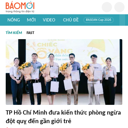
NÓNG
MỚI
VIDEO
CHỦ ĐỀ
#ASEAN Cup 2026
#Trí tuệ nhân tạo
#Mỹ - Iran
#Khám phá Việt Nam
TÌM KIẾM
FAST
#Khám phá thế giới
TP Hồ Chí Minh đưa kiến thức phòng ngừa
đột quỵ đến gần giới trẻ