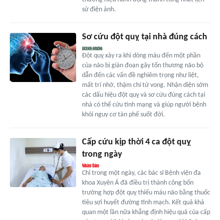
sử điện ảnh.
Sơ cứu đột quỵ tại nhà đúng cách
Đột quỵ xảy ra khi dòng máu đến một phần
của não bị gián đoạn gây tổn thương não bộ
dẫn đến các vấn đề nghiêm trọng như liệt,
mất trí nhớ, thậm chí tử vong. Nhận diện sớm
các dấu hiệu đột quỵ và sơ cứu đúng cách tại
nhà có thể cứu tính mạng và giúp người bệnh
khỏi nguy cơ tàn phế suốt đời.
Cấp cứu kịp thời 4 ca đột quỵ
trong ngày
Chỉ trong một ngày, các bác sĩ Bệnh viện đa
khoa Xuyên Á đã điều trị thành công bốn
trường hợp đột quỵ thiếu máu não bằng thuốc
tiêu sợi huyết đường tĩnh mạch. Kết quả khả
quan một lần nữa khẳng định hiệu quả của cấp