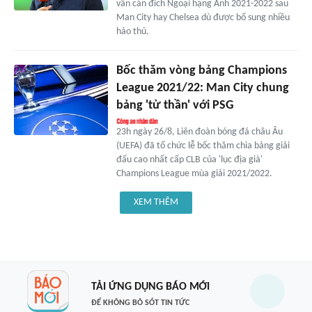
vẫn cán đích Ngoại hạng Anh 2021-2022 sau
Man City hay Chelsea dù được bổ sung nhiều
hảo thủ.
Bốc thăm vòng bảng Champions
League 2021/22: Man City chung
bảng 'tử thần' với PSG
23h ngày 26/8, Liên đoàn bóng đá châu Âu
(UEFA) đã tổ chức lễ bốc thăm chia bảng giải
đấu cao nhất cấp CLB của 'lục địa già'
Champions League mùa giải 2021/2022.
XEM THÊM
TẢI ỨNG DỤNG BÁO MỚI
ĐỂ KHÔNG BỎ SÓT TIN TỨC