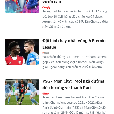
vươn cao
Trong một báo cáo mới nhất được UEFA công
bố, top 10 CLB hàng đầu châu Âu đã được
xướng tên và vị trí của cả MU lẫn Chelsea đều
gây bất ngờ rất lớn.
Đội hình hay nhất vòng 6 Premier
League
Sau chiến thắng 3-1 trước Tottenham, Arsenal
góp 2 cái tên trong đội hình tiêu biểu vòng 6
giải Ngoại hạng Anh diễn ra cuối tuần qua.
PSG - Man City: 'Mọi ngả đường
đều hướng về thành Paris'
Trận đấu tâm điểm tại lượt trận thứ 2 vòng
bảng Champions League 2021 - 2022 giữa
Paris Saint-Germain (PSG) và Man City sẽ diễn
ra rạng sáng 29/9. Đây là màn so tài giữa hai