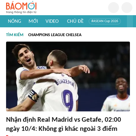
NÓNG
MỚI
VIDEO
CHỦ ĐỀ
#ASEAN Cup 2026
#Trí tuệ nhân tạo
#Mỹ - Iran
#Khám phá Việt Nam
TÌM KIẾM
CHAMPIONS LEAGUE CHELSEA
#Khám phá thế giới
Nhận định Real Madrid vs Getafe, 02:00
ngày 10/4: Không gì khác ngoài 3 điểm