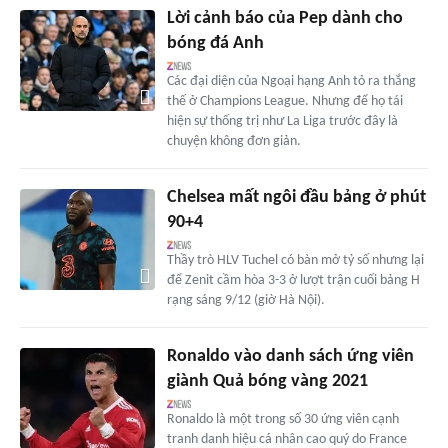
Lời cảnh báo của Pep dành cho
bóng đá Anh
Các đại diện của Ngoại hạng Anh tỏ ra thắng
thế ở Champions League. Nhưng để họ tái
hiện sự thống trị như La Liga trước đây là
chuyện không đơn giản.
Chelsea mất ngôi đầu bảng ở phút
90+4
Thầy trò HLV Tuchel có bàn mở tỷ số nhưng lại
để Zenit cầm hòa 3-3 ở lượt trận cuối bảng H
rạng sáng 9/12 (giờ Hà Nội).
Ronaldo vào danh sách ứng viên
giành Quả bóng vàng 2021
Ronaldo là một trong số 30 ứng viên cạnh
tranh danh hiệu cá nhân cao quý do France