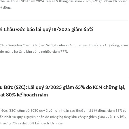
 khai sai thuế TNDN năm 2024. Lũy kế 9 tháng đầu năm 2025, SZC ghi nhận lợi nhuận
tỷ đồng.
i Châu Đức báo lãi quý III/2025 giảm 65%
 CTCP Sonadezi Châu Đức (mã: SZC) ghi nhận lợi nhuận sau thuế chỉ 21 tỷ đồng, giảm
 do mảng hạ tầng khu công nghiệp giảm 77%.
u Đức (SZC): Lãi quý 3/2025 giảm 65% do KCN chững lại,
đạt 80% kế hoạch năm
 Đức (SZC) công bố BCTC quý 3 với lợi nhuận sau thuế chỉ 21 tỷ đồng, giảm 65% so
hấp nhất 10 quý. Nguyên nhân do mảng hạ tầng khu công nghiệp giảm 77%. Lũy kế 9
g trưởng 7% và đạt 80% kế hoạch lợi nhuận.