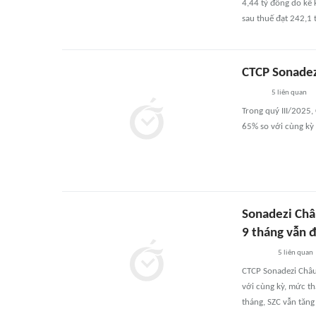
4,44 tỷ đồng do kê
sau thuế đạt 242,1 
CTCP Sonadez
5
liên quan
Trong quý III/2025,
65% so với cùng kỳ
Sonadezi Châ
9 tháng vẫn 
5
liên quan
CTCP Sonadezi Châu
với cùng kỳ, mức t
tháng, SZC vẫn tăn