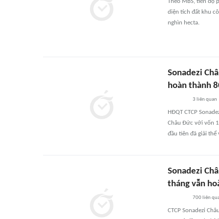
Theo MBS, tiến độ 
diện tích đất khu 
nghìn hecta.
Sonadezi Châu
hoàn thành 8
3
liên quan
HĐQT CTCP Sonadezi
Châu Đức với vốn 10
đầu tiên đã giải th
Sonadezi Châu
tháng vẫn ho
700
liên qu
CTCP Sonadezi Châu