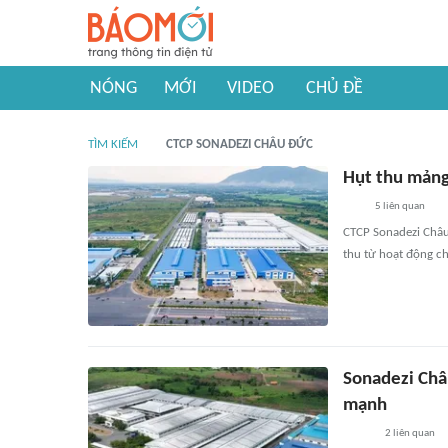
NÓNG
MỚI
VIDEO
CHỦ ĐỀ
TÌM KIẾM
CTCP SONADEZI CHÂU ĐỨC
Hụt thu mảng
5
liên quan
CTCP Sonadezi Châu
thu từ hoạt động ch
Sonadezi Châu
mạnh
2
liên quan