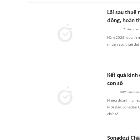
Lãi sau thuế
đồng, hoàn t
7
liên quan
Năm 2025, doanh ng
nhuận sau thuế đạt
Kết quả kinh
con số
802
liên quan
Nhiều doanh nghiệp 
Mới đây, Sonadezi 
chữ số.
Sonadezi Châ