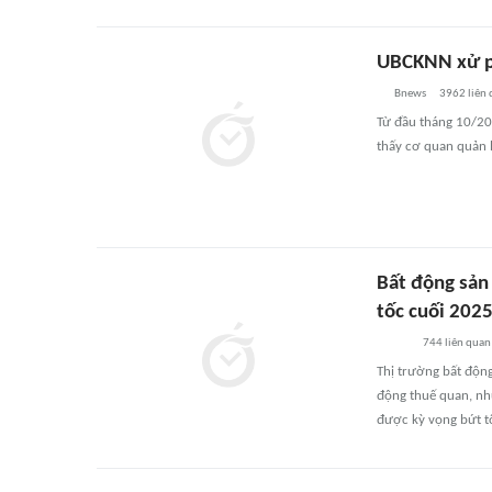
UBCKNN xử ph
Bnews
3962
liên
Từ đầu tháng 10/20
thấy cơ quan quản 
Bất động sản
tốc cuối 202
744
liên quan
Thị trường bất độn
động thuế quan, nh
được kỳ vọng bứt t