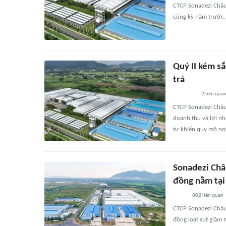
CTCP Sonadezi Châu
cùng kỳ năm trước, 
Quý II kém s
trả
2
liên qua
CTCP Sonadezi Châu 
doanh thu và lợi n
tư khiến quy mô nợ 
Sonadezi Châ
đồng nằm tại
802
liên quan
CTCP Sonadezi Châu
đồng loạt sụt giảm 