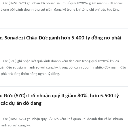
 Đức (HoSE: SZC) ghi nhận lợi nhuận sau thuế quý II/2026 giảm mạnh 80% so với
trong bối cảnh doanh thu sụt giảm đáng kể trong khi tổng chi phí tiếp tục tăng.
ắc, Sonadezi Châu Đức gánh hơn 5.400 tỷ đồng nợ phải
n
Đức (SZC) ghi nhận kết quả kinh doanh kém tích cực trong quý II/2026 khi cả
huận đều sụt giảm mạnh so với cùng kỳ, trong bối cảnh doanh nghiệp đẩy mạnh đầu
phải trả tăng thêm hàng nghìn tỷ đồng.
u Đức (SZC): Lợi nhuận quý II giảm 80%, hơn 5.500 tỷ
 các dự án dở dang
 Đức (HoSE: SZC) ghi nhận quý II/2026 kém khả quan khi doanh thu và lợi nhuận
mạnh so với cùng kỳ.