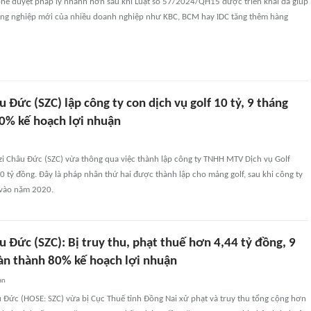
phê duyệt pháp lý nhanh hơn sau khi Luật số 57/2024/QH15 được triển khai đã giúp
công nghiệp mới của nhiều doanh nghiệp như KBC, BCM hay IDC tăng thêm hàng
 Đức (SZC) lập công ty con dịch vụ golf 10 tỷ, 9 tháng
0% kế hoạch lợi nhuận
 Châu Đức (SZC) vừa thông qua việc thành lập công ty TNHH MTV Dịch vụ Golf
 tỷ đồng. Đây là pháp nhân thứ hai được thành lập cho mảng golf, sau khi công ty
ể vào năm 2020.
 Đức (SZC): Bị truy thu, phạt thuế hơn 4,44 tỷ đồng, 9
àn thành 80% kế hoạch lợi nhuận
an
 Đức (HOSE: SZC) vừa bị Cục Thuế tỉnh Đồng Nai xử phạt và truy thu tổng cộng hơn