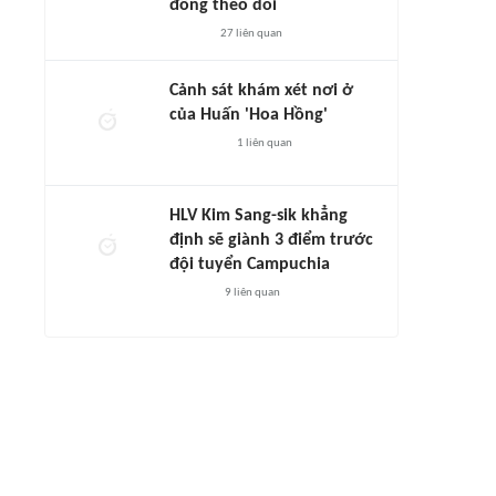
đông theo dõi
27
liên quan
Cảnh sát khám xét nơi ở
của Huấn 'Hoa Hồng'
1
liên quan
HLV Kim Sang-sik khẳng
định sẽ giành 3 điểm trước
đội tuyển Campuchia
9
liên quan