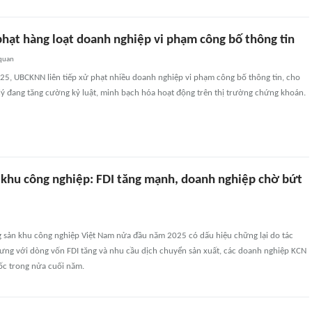
ạt hàng loạt doanh nghiệp vi phạm công bố thông tin
 quan
25, UBCKNN liên tiếp xử phạt nhiều doanh nghiệp vi phạm công bố thông tin, cho
lý đang tăng cường kỷ luật, minh bạch hóa hoạt động trên thị trường chứng khoán.
 khu công nghiệp: FDI tăng mạnh, doanh nghiệp chờ bứt
5
g sản khu công nghiệp Việt Nam nửa đầu năm 2025 có dấu hiệu chững lại do tác
ưng với dòng vốn FDI tăng và nhu cầu dịch chuyển sản xuất, các doanh nghiệp KCN
ốc trong nửa cuối năm.