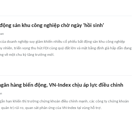
động sản khu công nghiệp chờ ngày 'hồi sinh'
uan
 của doanh nghiệp suy giảm khiến nhiều cổ phiếu bất động sản khu công nghiệp
y nhiên, triển vọng thu hút FDI cùng quỹ đất lớn và mặt bằng định giá hấp dẫn đang
ọng về một chu kỳ tăng trưởng mới.
 ngân hàng biến động, VN-Index chịu áp lực điều chỉnh
an
 ngắn hạn khiến thị trường chứng khoán điều chỉnh mạnh, các công ty chứng khoán
 quản trị rủi ro, quan sát phản ứng của VN-Index tại vùng hỗ trợ.