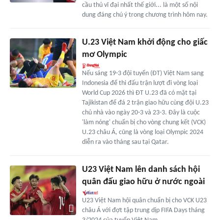
cầu thủ vĩ đại nhất thế giới... là một số nội
dung đáng chú ý trong chương trình hôm nay.
U.23 Việt Nam khởi động cho giấc
mơ Olympic
Nếu sáng 19-3 đội tuyển (ĐT) Việt Nam sang
Indonesia để thi đấu trận lượt đi vòng loại
World Cup 2026 thì ĐT U.23 đã có mặt tại
Tajikistan để đá 2 trận giao hữu cùng đội U.23
chủ nhà vào ngày 20-3 và 23-3. Đây là cuộc
'làm nóng' chuẩn bị cho vòng chung kết (VCK)
U.23 châu Á, cũng là vòng loại Olympic 2024
diễn ra vào tháng sau tại Qatar.
U23 Việt Nam lên danh sách hội
quân đấu giao hữu ở nước ngoài
U23 Việt Nam hội quân chuẩn bị cho VCK U23
châu Á với đợt tập trung dịp FIFA Days tháng