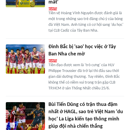
mất'
Tiền vệ Hoàng Vĩnh Nguyên được đánh giá là
một trong những sao trẻ đáng chú ý của bóng
đá Việt Nam. Anh từng có cơ hội sang 'du học'
tại CLB Cadiz của Tây Ban Nha.
Đình Bắc bị 'sao' học việc ở Tây
Ban Nha che mờ
Tiền đạo được xem là 'trò cưng' của HLV
Philippe Troussier đã trở lại thi đấu sau thời
gian dài dưỡng thương. Tuy nhiên, Đình Bắc
không thể có niềm vui trong trận gặp CLB
TP.HCM ở sân Thống Nhất chiều 25/6.
Bùi Tiến Dũng có trận thua đậm
nhất ở HAGL, sao trẻ Việt Nam 'du
học' La Liga kiến tạo thông minh
giúp đội nhà chiến thắng