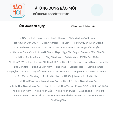
TẢI ỨNG DỤNG BÁO MỚI
ĐỂ KHÔNG BỎ SÓT TIN TỨC
Điều khoản sử dụng
Chính sách bảo mật
Năm
Liên Bang Nga
Tuyên Quang
Ngày Văn Hóa Việt Nam
Tết Nguyên Đán 2027
Doanh Nghiệp
Tô Lâm
THPT Chuyên Tuyên Quang
Eo Biển Hormuz
Bộ Giáo Dục Và Đào Tạo
Iran
Phương Diễm Huyền
Slimaura Care X3
Luật Xuất Bản
Phạm Ngọc Thưởng
Oman
Trần Cẩm Tú
Mỹ
Sophon Zaram
Chợ Biên Hòa
Bộ Nội Vụ
ASEAN Cup 2026
AFF Cup 2026
Lịch Thi Đấu AFF Cup 2026
Bảng Xếp Hạng AFF Cup 2026
Bóng Đá
Báo Bóng Đá
Bóng Đá Việt Nam
Thể Thao
Lionel Messi
Lamine Yamal
Nguyễn Xuân Son
Nguyễn Đình Bắc
Tin Thế Giới
Pháp Luật
Xã Hội
Tin Bão
Tin Tức
Giá Vàng
Tuyển Việt Nam
U23 Việt Nam
U17 Việt Nam
Kết Quả Bóng Đá
Ngoại Hạng Anh
Bảng Xếp Hạng Ngoại Hạng Anh
Lịch Thi Đấu Ngoại Hạng Anh
Cúp C1
Kết Quả Vietlott Power 6/55
Kết Quả Xổ Số
Xổ Số Miền Nam
Xổ Số Miền Bắc
Xổ Số Miền Trung
Giao Thông
Thời Sự
Lịch Vạn Niên
Thời Tiết
Thời Tiết Thành Phố Hồ Chí Minh
Thời Tiết Hà Nội
Giá Xăng Dầu