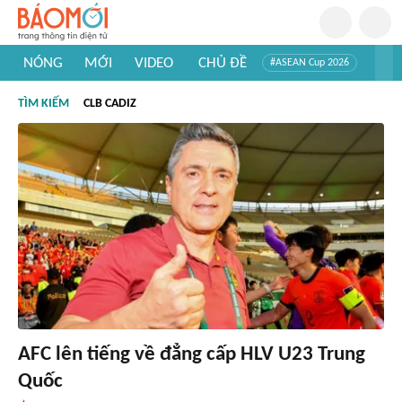
NÓNG
MỚI
VIDEO
CHỦ ĐỀ
#ASEAN Cup 2026
#Trí tuệ nhân tạo
#Mỹ - Iran
#Khám phá Việt Nam
TÌM KIẾM
CLB CADIZ
#Khám phá thế giới
AFC lên tiếng về đẳng cấp HLV U23 Trung
Quốc