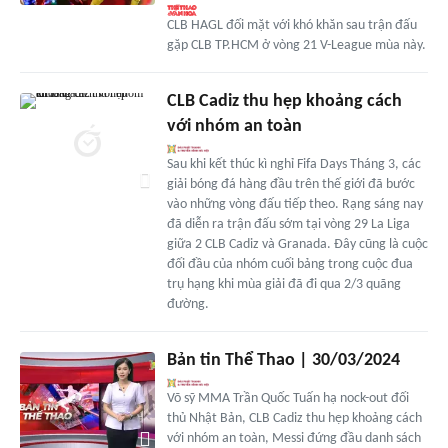
CLB HAGL đối mặt với khó khăn sau trận đấu
gặp CLB TP.HCM ở vòng 21 V-League mùa này.
CLB Cadiz thu hẹp khoảng cách
với nhóm an toàn
Sau khi kết thúc kì nghỉ Fifa Days Tháng 3, các
giải bóng đá hàng đầu trên thế giới đã bước
vào những vòng đấu tiếp theo. Rạng sáng nay
đã diễn ra trận đấu sớm tại vòng 29 La Liga
giữa 2 CLB Cadiz và Granada. Đây cũng là cuộc
đối đầu của nhóm cuối bảng trong cuộc đua
trụ hạng khi mùa giải đã đi qua 2/3 quãng
đường.
Bản tin Thể Thao | 30/03/2024
Võ sỹ MMA Trần Quốc Tuấn hạ nock-out đối
thủ Nhật Bản, CLB Cadiz thu hẹp khoảng cách
với nhóm an toàn, Messi đứng đầu danh sách