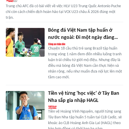
Trang chủ AFC đã có bài viết về việc HLV U23 Trung Quốc Antonio Puche
chỉ còn cách chiến dịch hoàn hảo tại VCK U23 châu Á 2026 đúng một
trận.
Bóng đá Việt Nam tập huấn ở
nước ngoài: Đi một ngày đàng…
Chuyện 18 cầu thủ trẻ sang Brazil tập huấn
trong vòng 1 năm đem đến nhiều luồng tranh
luận trái chiều từ giới mộ điệu. Nhưng đây là
điều mà bóng đá Việt Nam cần thực hiện và
nhân rộng, nếu như muốn đưa nội lực lên một
tầm cao mới.
Tiền vệ từng 'học việc' ở Tây Ban
Nha sắp gia nhập HAGL
Tiền vệ Hoàng Vĩnh Nguyên, người từng sang
Tây Ban Nha tập huấn 5 tuần tại CLB Cadiz, sẽ
khoác áo CLB Hoàng Anh Gia Lai (HAGL) theo
bản hợp đồng có thời hạn ba năm.