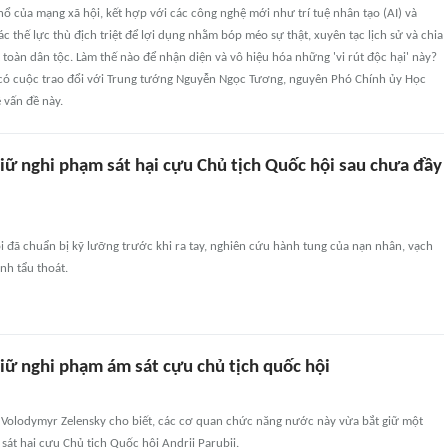
nổ của mạng xã hội, kết hợp với các công nghệ mới như trí tuệ nhân tạo (AI) và
ác thế lực thù địch triệt để lợi dụng nhằm bóp méo sự thật, xuyên tạc lịch sử và chia
t toàn dân tộc. Làm thế nào để nhận diện và vô hiệu hóa những 'vi rút độc hại' này?
có cuộc trao đổi với Trung tướng Nguyễn Ngọc Tương, nguyên Phó Chính ủy Học
 vấn đề này.
iữ nghi phạm sát hại cựu Chủ tịch Quốc hội sau chưa đầy
 đã chuẩn bị kỹ lưỡng trước khi ra tay, nghiên cứu hành tung của nạn nhân, vạch
ình tẩu thoát.
iữ nghi phạm ám sát cựu chủ tịch quốc hội
 Volodymyr Zelensky cho biết, các cơ quan chức năng nước này vừa bắt giữ một
sát hại cựu Chủ tịch Quốc hội Andrii Parubii.