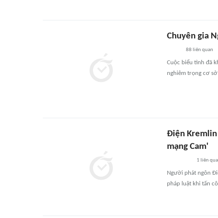
Chuyên gia Ng
88
liên quan
Cuộc biểu tình đã k
nghiêm trọng cơ sở 
Điện Kremlin 
mạng Cam'
1
liên qu
Người phát ngôn Đi
pháp luật khi tấn c