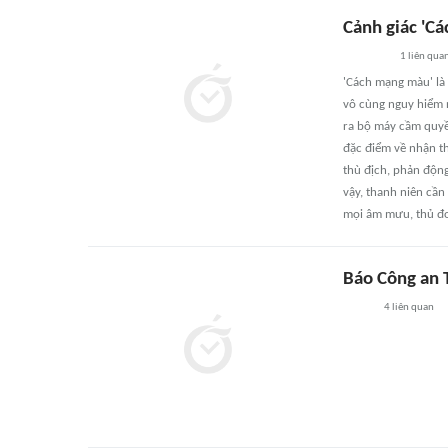
Cảnh giác 'Cá
1
liên qua
'Cách mạng màu' là 
vô cùng nguy hiểm 
ra bộ máy cầm quyề
đặc điểm về nhận th
thù địch, phản độn
vậy, thanh niên cần
mọi âm mưu, thủ đoạ
Báo Công an 
4
liên quan