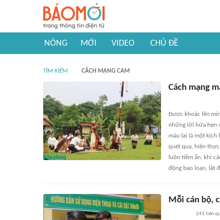
NÓNG
MỚI
VIDEO
CHỦ ĐỀ
TÌM KIẾM
CÁCH MẠNG CAM
Cách mạng mà
Được khoác lên mìn
những lời hứa hẹn v
màu lại là một kịch
quét qua, hiện thực 
luôn tiềm ẩn, khi 
động bạo loạn, lật 
Mỗi cán bộ, c
241
liên q