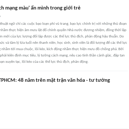
ch mạng màu' ẩn mình trong giới trẻ
n
thuật ngữ chỉ các cuộc bạo loạn phi vũ trang, bạo lực chính trị với những thủ đoạn
nhằm thực hiện âm mưu lật đổ chính quyền Nhà nước đương nhiệm, đồng thời lập
n mới của lực lượng đối lập được các thế lực thù địch, phản động hậu thuẫn. Do
ức và tâm lý lứa tuổi nên thanh niên, học sinh, sinh viên là đối tượng để các thế lực
g nhắm tới mua chuộc, lôi kéo, kích động nhằm thực hiện mưu đồ chống phá. Bởi
 phải kiên định mục tiêu, lý tưởng cách mạng, nêu cao tinh thần cảnh giác, đập tan
n xuyên tạc, lôi kéo của các thế lực thù địch, phản động.
TPHCM: 48 năm trên mặt trận văn hóa - tư tưởng