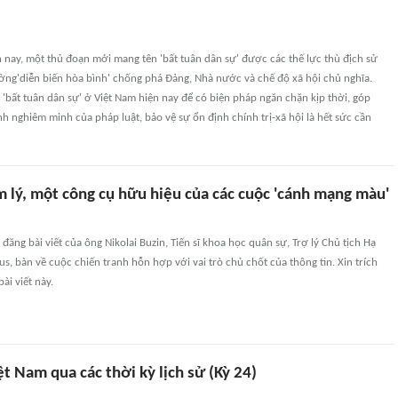
n nay, một thủ đoạn mới mang tên 'bất tuân dân sự' được các thế lực thù địch sử
ng'diễn biến hòa bình' chống phá Đảng, Nhà nước và chế độ xã hội chủ nghĩa.
'bất tuân dân sự' ở Việt Nam hiện nay để có biện pháp ngăn chặn kịp thời, góp
h nghiêm minh của pháp luật, bảo vệ sự ổn định chính trị-xã hội là hết sức cần
m lý, một công cụ hữu hiệu của các cuộc 'cánh mạng màu'
đăng bài viết của ông Nikolai Buzin, Tiến sĩ khoa học quân sự, Trợ lý Chủ tịch Hạ
us, bàn về cuộc chiến tranh hỗn hợp với vai trò chủ chốt của thông tin. Xin trích
ài viết này.
t Nam qua các thời kỳ lịch sử (Kỳ 24)