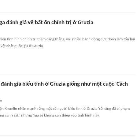
a đánh giá về bất ổn chính trị ở Gruzia
hiến tình hình chính trị thêm căng thẳng, với nhiều hành động cực đoan làm tổn hại
vật chất quốc gia ở Gruzia.
đánh giá biểu tình ở Gruzia giống như một cuộc 'Cách
an
ện Kremlin nhấn mạnh rằng một số người biểu tình ở Gruzia 'rõ ràng đã vi phạm
ông cảnh sát,' nhưng Nga sẽ không can thiệp vào tình hình này.