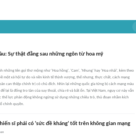
u: Sự thật đằng sau những ngôn từ hoa mỹ
h những tên gọi thơ mộng như 'Hoa hồng', 'Cam', 'Nhung' hay 'Hoa nhài', kèm theo
ề một xã hội tự do và nền kinh tế thịnh vượng, thế nhưng, thực chất, cách mạng
 bản can thiệp chính trị có chủ đích. Nhìn lại những quốc gia từng bị cách mạng màu
để lại là đống tro tàn của suy thoái, chia rẽ và bất ổn. Tại Việt Nam, nguy cơ này vẫn
các thế lực phản động không ngừng sử dụng những chiêu trò, thủ đoạn nhằm kích
đổ chính quyền.
hiến sĩ phải có 'sức đề kháng' tốt trên không gian mạng
uan