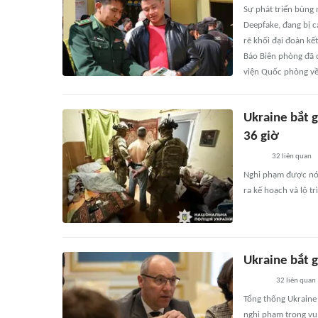
Sự phát triển bùng 
Deepfake, đang bị c
rẽ khối đại đoàn kế
Báo Biên phòng đã 
viện Quốc phòng về
Ukraine bắt g
36 giờ
32
liên quan
Nghi phạm được nói
ra kế hoạch và lộ tr
Ukraine bắt g
32
liên quan
Tổng thống Ukraine
nghi phạm trong vụ 