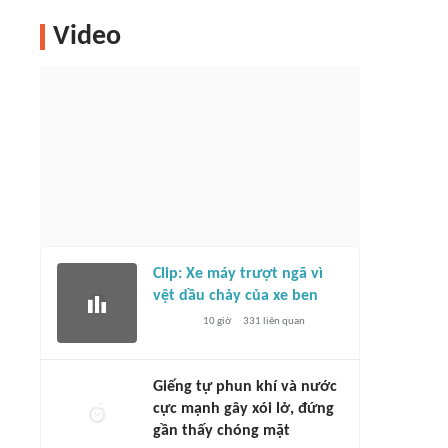
Video
Clip: Xe máy trượt ngã vì
vệt dầu chảy của xe ben
10 giờ
331
liên quan
Giếng tự phun khí và nước
cực mạnh gây xói lở, đứng
gần thấy chóng mặt