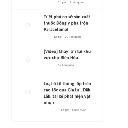
10 giờ
1
liên quan
Triệt phá cơ sở sản xuất
thuốc Đông y pha trộn
Paracetamol
12 giờ
20
liên quan
[Video] Cháy lớn tại khu
vực chợ Biên Hòa
57
liên quan
Loạt ô tô thủng lốp trên
cao tốc qua Gia Lai, Đắk
Lắk, tài xế phát hiện vật
nhọn
12 giờ
8
liên quan