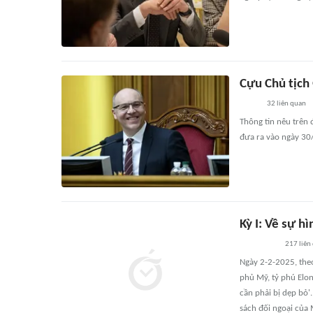
Cựu Chủ tịch 
32
liên quan
Thông tin nêu trên
đưa ra vào ngày 30
Kỳ I: Về sự h
217
liên
Ngày 2-2-2025, the
phủ Mỹ, tỷ phú Elon
cần phải bị dẹp bỏ'
sách đối ngoại của 