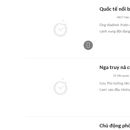
Quốc tế nổi b
4857
liên
Ông Vladimir Putin 
cảnh xung đột đang 
Nga truy nã 
33
liên quan
Cựu Thủ tướng Ukra
Cam' vào đầu những
Chủ động phò