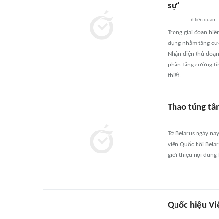
sự'
6
liên quan
Trong giai đoạn hiệ
dụng nhằm tăng cườ
Nhận diện thủ đoạn 
phần tăng cường tín
thiết.
Thao túng tâ
Tờ Belarus ngày nay 
viện Quốc hội Belar
giới thiệu nội dung b
Quốc hiệu Việ