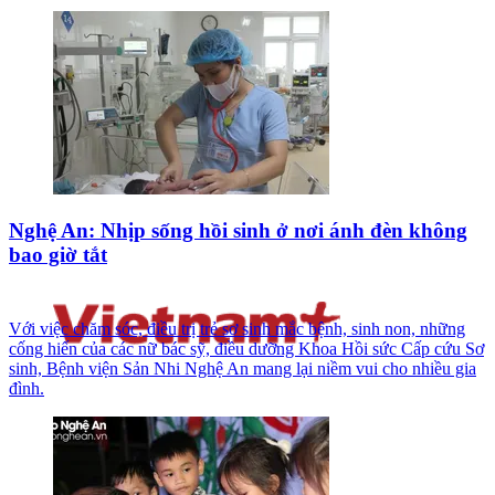
Nghệ An: Nhịp sống hồi sinh ở nơi ánh đèn không
bao giờ tắt
Với việc chăm sóc, điều trị trẻ sơ sinh mắc bệnh, sinh non, những
cống hiến của các nữ bác sỹ, điều dưỡng Khoa Hồi sức Cấp cứu Sơ
sinh, Bệnh viện Sản Nhi Nghệ An mang lại niềm vui cho nhiều gia
đình.