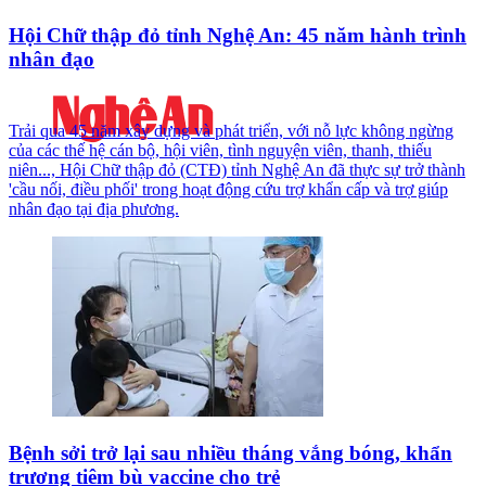
Hội Chữ thập đỏ tỉnh Nghệ An: 45 năm hành trình
nhân đạo
Trải qua 45 năm xây dựng và phát triển, với nỗ lực không ngừng
của các thế hệ cán bộ, hội viên, tình nguyện viên, thanh, thiếu
niên..., Hội Chữ thập đỏ (CTĐ) tỉnh Nghệ An đã thực sự trở thành
'cầu nối, điều phối' trong hoạt động cứu trợ khẩn cấp và trợ giúp
nhân đạo tại địa phương.
Bệnh sởi trở lại sau nhiều tháng vắng bóng, khẩn
trương tiêm bù vaccine cho trẻ