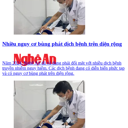
Nhiều nguy cơ bùng phát dịch bệnh trên diện rộng
Năm 2024, Nghệ An đã và đang phải đối mặt với nhiều dịch bệnh
truyền nhiễm nguy hiểm. Các dịch bệnh đang có diễn biến phức tạp
và có nguy cơ bùng phát trên diện rộng.