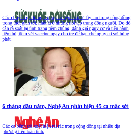
Các chuyên gia lo ngại nguy cơ bệnh sởi sẽ lây lan trong cộng đồng
trong thời gian tới, nhất là ở những nơi tập trung đông người. Do đó,
cần rà soát lại tình trạng tiêm chủng, đánh giá nguy cơ và tiến hành
tiêm bù, tiêm vét vaccine ngay cho trẻ để hạn chế nguy cơ sởi bùng
phát.
6 tháng đầu năm, Nghệ An phát hiện 45 ca mắc sởi
Các ca bệnh sởi xuất hiện rải rác trong cộng đồng tại nhiều địa
phương trên toàn tỉnh.