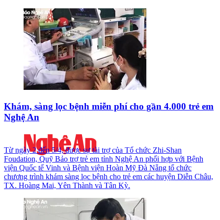
Khám, sàng lọc bệnh miễn phí cho gần 4.000 trẻ em
Nghệ An
Từ ngày 2 đến 5/4, được sự tài trợ của Tổ chức Zhi-Shan
Foudation, Quỹ Bảo trợ trẻ em tỉnh Nghệ An phối hợp với Bệnh
viện Quốc tế Vinh và Bệnh viện Hoàn Mỹ Đà Nẵng tổ chức
chương trình khám sàng lọc bệnh cho trẻ em các huyện Diễn Châu,
TX. Hoàng Mai, Yên Thành và Tân Kỳ.