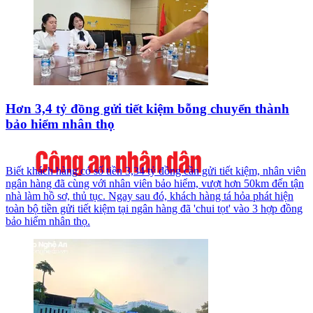
Hơn 3,4 tỷ đồng gửi tiết kiệm bỗng chuyển thành
bảo hiểm nhân thọ
Biết khách hàng có số tiền 3,34 tỷ đồng cần gửi tiết kiệm, nhân viên
ngân hàng đã cùng với nhân viên bảo hiểm, vượt hơn 50km đến tận
nhà làm hồ sơ, thủ tục. Ngay sau đó, khách hàng tá hỏa phát hiện
toàn bộ tiền gửi tiết kiệm tại ngân hàng đã 'chui tọt' vào 3 hợp đồng
bảo hiểm nhân thọ.