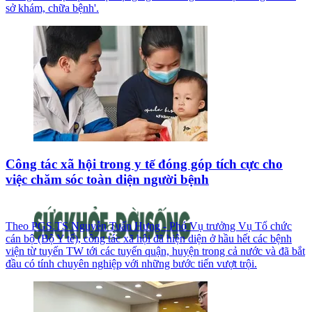
sở khám, chữa bệnh'.
Công tác xã hội trong y tế đóng góp tích cực cho
việc chăm sóc toàn diện người bệnh
Theo PGS.TS Nguyễn Tuấn Hưng - Phó Vụ trưởng Vụ Tổ chức
cán bộ (Bộ Y tế), công tác xã hội đã hiện diện ở hầu hết các bệnh
viện từ tuyến TW tới các tuyến quận, huyện trong cả nước và đã bắt
đầu có tính chuyên nghiệp với những bước tiến vượt trội.