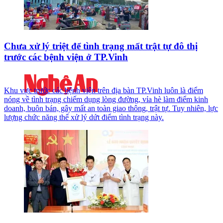
Chưa xử lý triệt để tình trạng mất trật tự đô thị
trước các bệnh viện ở TP.Vinh
Khu vực trước các bệnh viện trên địa bàn TP.Vinh luôn là điểm
nóng về tình trạng chiếm dụng lòng đường, vỉa hè làm điểm kinh
doanh, buôn bán, gây mất an toàn giao thông, trật tự. Tuy nhiên, lực
lượng chức năng thể xử lý dứt điểm tình trạng này.