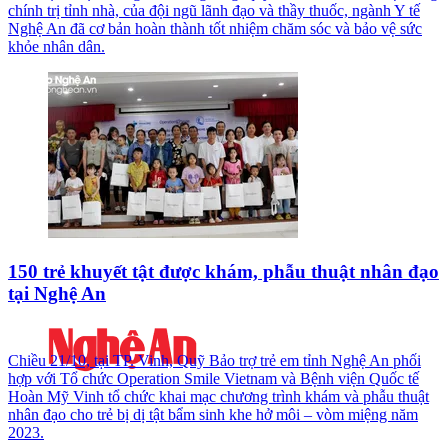
chính trị tỉnh nhà, của đội ngũ lãnh đạo và thầy thuốc, ngành Y tế
Nghệ An đã cơ bản hoàn thành tốt nhiệm chăm sóc và bảo vệ sức
khỏe nhân dân.
150 trẻ khuyết tật được khám, phẫu thuật nhân đạo
tại Nghệ An
Chiều 21/10, tại TP. Vinh, Quỹ Bảo trợ trẻ em tỉnh Nghệ An phối
hợp với Tổ chức Operation Smile Vietnam và Bệnh viện Quốc tế
Hoàn Mỹ Vinh tổ chức khai mạc chương trình khám và phẫu thuật
nhân đạo cho trẻ bị dị tật bẩm sinh khe hở môi – vòm miệng năm
2023.