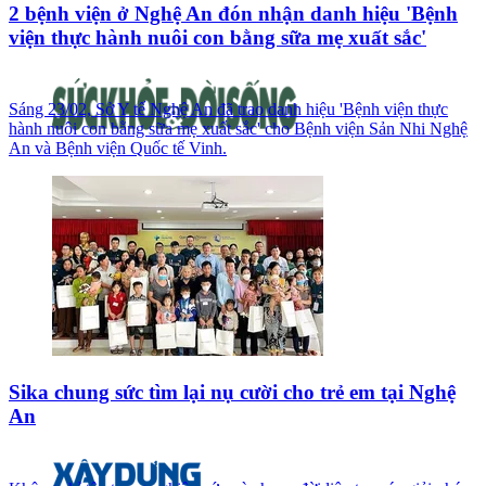
2 bệnh viện ở Nghệ An đón nhận danh hiệu 'Bệnh
viện thực hành nuôi con bằng sữa mẹ xuất sắc'
Sáng 23/02, Sở Y tế Nghệ An đã trao danh hiệu 'Bệnh viện thực
hành nuôi con bằng sữa mẹ xuất sắc' cho Bệnh viện Sản Nhi Nghệ
An và Bệnh viện Quốc tế Vinh.
Sika chung sức tìm lại nụ cười cho trẻ em tại Nghệ
An