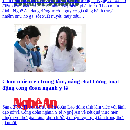
Tình hình thời tiết diễn biến phức tạp khó lường tại Nghệ An đã tạo
điều kiện thuận lợi cho tác nhân gây bệnh phát triển. Theo nhận
định, Nghệ An đang đứng trước nguy cơ gia tăng bệnh truyền
nhiễm như ho gà, sốt xuất huyết, thủy đậu…
Chọn nhiệm vụ trọng tâm, nâng chất lượng hoạt
động công đoàn ngành y tế
Sáng 27/3, Thường trực Liên đoàn Lao động tỉnh làm việc với lãnh
đạo sở và Công đoàn ngành Y tế Nghệ An về kết quả thực hiện
nhiệm vụ thời gian qua, định hướng nhiệm vụ trọng tâm trong thời
gian tới.