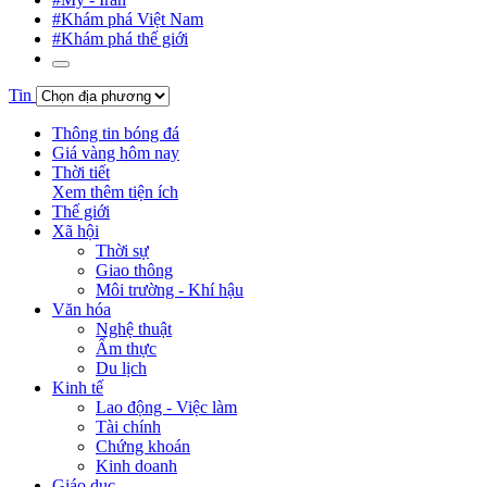
#Khám phá Việt Nam
#Khám phá thế giới
Tin
Thông tin bóng đá
Giá vàng hôm nay
Thời tiết
Xem thêm tiện ích
Thế giới
Xã hội
Thời sự
Giao thông
Môi trường - Khí hậu
Văn hóa
Nghệ thuật
Ẩm thực
Du lịch
Kinh tế
Lao động - Việc làm
Tài chính
Chứng khoán
Kinh doanh
Giáo dục