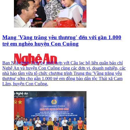
Mang 'Vầng trăng yêu thương' đến với gần 1.000
trẻ em nghèo huyện Con Cuông
Ban Nội chính Tỉnh ủy phối hợp với Câu lạc bộ liên quân báo chí
Nghệ An và huyện Con Cuông cùng các đơn vị, doanh nghiệp, các
nhà hảo tâm vừa tổ chức chương trình Trung thu 'Vầng trăng yêu
thương' sớm cho gần 1.000 trẻ em đồng bào dân tộc Thái xã Cam
Lâm, huyện Con Cuông.