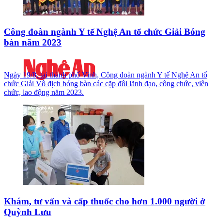
Công đoàn ngành Y tế Nghệ An tổ chức Giải Bóng
bàn năm 2023
Ngày 19/8, tại thành phố Vinh, Công đoàn ngành Y tế Nghệ An tổ
chức Giải Vô địch bóng bàn các cặp đôi lãnh đạo, công chức, viên
chức, lao động năm 2023.
Khám, tư vấn và cấp thuốc cho hơn 1.000 người ở
Quỳnh Lưu