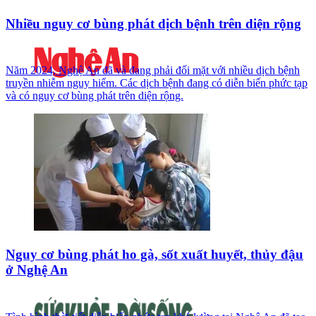
Nhiều nguy cơ bùng phát dịch bệnh trên diện rộng
Năm 2024, Nghệ An đã và đang phải đối mặt với nhiều dịch bệnh
truyền nhiễm nguy hiểm. Các dịch bệnh đang có diễn biến phức tạp
và có nguy cơ bùng phát trên diện rộng.
Nguy cơ bùng phát ho gà, sốt xuất huyết, thủy đậu
ở Nghệ An