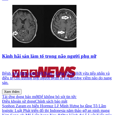
Kinh hãi sán làm tổ trong não người phụ nữ
Bệnh viện Hữu nghị Việt Nam - Cuba Đồng Hới vừa tiếp nhận và
điều trị cho trường hợp người bệnh bị tổn thương viêm não do nang
sán.
Xem thêm
Tải ứng dụng báo mới
Để không bỏ sót tin tức
Điều khoản sử dụng
Chính sách bảo mật
Sophon Zaram
eo biển Hormuz
Lê Minh Hưng
hạ tầng
Tô Lâm
logistic
Luật Phát triển đô thị
Indonesia
năm
tháo gỡ
an ninh mạng