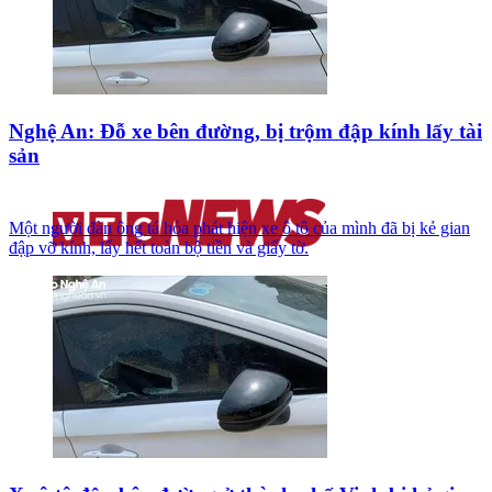
Nghệ An: Đỗ xe bên đường, bị trộm đập kính lấy tài
sản
Một người đàn ông tá hỏa phát hiện xe ô tô của mình đã bị kẻ gian
đập vỡ kính, lấy hết toàn bộ tiền và giấy tờ.