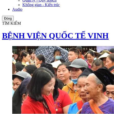
Quản lý - Quy hoạch
Không gian - Kiến trúc
Audio
Đóng
TÌM KIẾM
BỆNH VIỆN QUỐC TẾ VINH