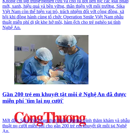
Không chỉ tập trung nghiên cứu và cho ra đời liên tục các giải pháp
mới, xanh, hiệu quả và bền vững, thân thiện với môi trường, Sika
Việt Nam còn thể hiện vai trò, trách nhiệm đối với cộng đồng, xã
hội khi đồng hành cùng tổ chức Operation Smile Việt Nam phẫu
thuật miễn phí dị tật khe hở môi, hàm ếch cho trẻ nghèo tại tỉnh
Nghệ An.
Gần 200 trẻ em khuyết tật môi ở Nghệ An đã được
miễn phí 'tìm lại nụ cười'
Mới đây, Sika Việt Nam thực hiện chương trình thăm khám và phẫu
thuật nụ cười miễn phí cho gần 200 trẻ em khuyết tật môi tại Nghệ
An.