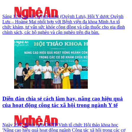
Sáng 12/8, tại xã Quỳnh Long (Quỳnh Lưu), Hội Y dược Quỳnh
Lưu – Hoàng Mai phối hợp với Bệnh viện đa khoa Minh An tổ
chức khám, tư vấn sức khỏe cộng đồng và cấp thuốc cho gia đình
chính sách, các hộ nghèo và cận nghèo trên địa bàn.
Diễn đàn chia sẻ cách làm hay, nâng cao hiệu quả
của hoạt động công tác xã hội trong ngành Y tế
Ngày 29/7, Bệnh viện ĐKTP Vinh tổ chức Hội thảo khoa học
'Nâng cao hiệu quả hoạt động ngành Công tác xã hội trong các cơ