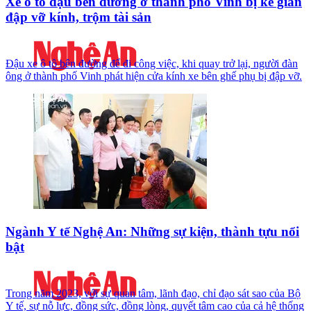
Xe ô tô đậu bên đường ở thành phố Vinh bị kẻ gian
đập vỡ kính, trộm tài sản
Đậu xe ô tô bên đường để đi công việc, khi quay trở lại, người đàn
ông ở thành phố Vinh phát hiện cửa kính xe bên ghế phụ bị đập vỡ.
Ngành Y tế Nghệ An: Những sự kiện, thành tựu nổi
bật
Trong năm 2023, với sự quan tâm, lãnh đạo, chỉ đạo sát sao của Bộ
Y tế, sự nỗ lực, đồng sức, đồng lòng, quyết tâm cao của cả hệ thống