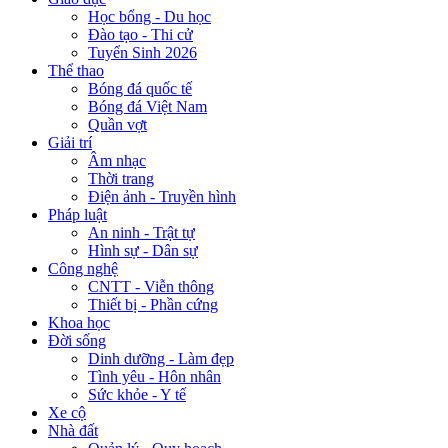
Học bổng - Du học
Đào tạo - Thi cử
Tuyển Sinh 2026
Thể thao
Bóng đá quốc tế
Bóng đá Việt Nam
Quần vợt
Giải trí
Âm nhạc
Thời trang
Điện ảnh - Truyền hình
Pháp luật
An ninh - Trật tự
Hình sự - Dân sự
Công nghệ
CNTT - Viễn thông
Thiết bị - Phần cứng
Khoa học
Đời sống
Dinh dưỡng - Làm đẹp
Tình yêu - Hôn nhân
Sức khỏe - Y tế
Xe cộ
Nhà đất