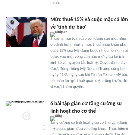
mình.
Mức thuế 15% và cuộc mặc cả lớn
về 'tính dự báo'
Thương mại toàn cầu vốn đang cần một nhịp
ổn định hơn, nhưng mức thuế nhập khẩu phổ
quát 15% của Mỹ đang buộc nhiều nền kinh tế
bước vào một vòng cân não mới giữa lợi ích
kinh tế và nguyên tắc luật lệ. Quyết định này
được Tổng thống Mỹ Donald Trump công bố
ngày 21/2, ngay sau khi Tòa án Tối cao Mỹ bác
bỏ phần lớn gói thuế quan diện rộng trước đó
vì vượt thẩm quyền.
6 bài tập giãn cơ tăng cường sự
linh hoạt cho cơ thể
Tăng cường sự linh hoạt giúp cơ thể vận động
hiệu quả, giảm đau và cứng khớp. Thực hiện 6
bài tập giãn cơ đơn giản tại nhà dưới đây để