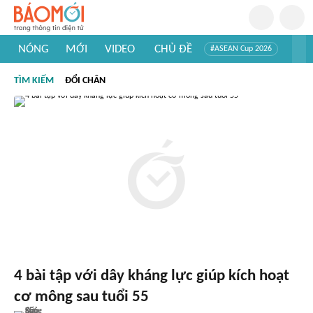
NÓNG
MỚI
VIDEO
CHỦ ĐỀ
#ASEAN Cup 2026
#Trí tuệ nhân tạo
#Mỹ - Iran
#Khám phá Việt Nam
TÌM KIẾM
ĐỔI CHÂN
#Khám phá thế giới
4 bài tập với dây kháng lực giúp kích hoạt
cơ mông sau tuổi 55