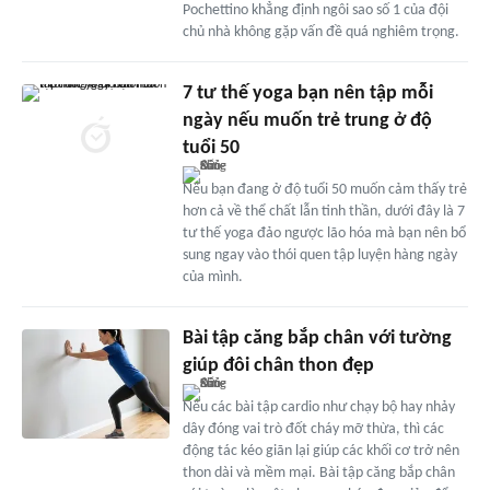
Pochettino khẳng định ngôi sao số 1 của đội
chủ nhà không gặp vấn đề quá nghiêm trọng.
7 tư thế yoga bạn nên tập mỗi
ngày nếu muốn trẻ trung ở độ
tuổi 50
Nếu bạn đang ở độ tuổi 50 muốn cảm thấy trẻ
hơn cả về thể chất lẫn tinh thần, dưới đây là 7
tư thế yoga đảo ngược lão hóa mà bạn nên bổ
sung ngay vào thói quen tập luyện hàng ngày
của mình.
Bài tập căng bắp chân với tường
giúp đôi chân thon đẹp
Nếu các bài tập cardio như chạy bộ hay nhảy
dây đóng vai trò đốt cháy mỡ thừa, thì các
động tác kéo giãn lại giúp các khối cơ trở nên
thon dài và mềm mại. Bài tập căng bắp chân