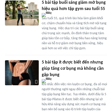
5 bài tập buổi sáng giảm mỡ bụng
hiệu quả hơn tập gym sau tuổi 55
Sau tuổi 55, quá trình lão hóa làm giảm khối
cơ, chậm chuyển hóa và tăng tích mỡ nội tạng
vùng bụng. Việc duy trì các bài tập buổi sáng
chú trọng sức mạnh, ổn định thân trung tâm
giúp bảo tồn cơ bắp, tăng tiêu hao năng lượng
nền và hỗ trợ giảm mỡ bụng bền vững, hiệu
quả hơn so với việc chỉ tập gym.
5 bài tập ít được biết đến nhưng
giúp tăng cơ bụng mà không cần
gập bụng
Khi nhắc đến việc rèn luyện cơ bụng, đa số mọi
người thường nghĩ ngay đến những chuỗi bài
tập gập bụng liên tục. Tuy nhiên, dưới đây là 5
bài tập Pilates ít được biết đến nhưng lại sở
hữu khả năng xây dựng sức mạnh cơ bụng mà
bạn nên bổ sung vào lộ trình tập luyện của