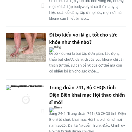
Có nhiều bài tập giúp thu nhỏ vòng eo, nhưng
một số bài tập bodyweight có thể mang lại
hiệu quả, dễ dàng tập ở mọi lúc, mọi nơi mà
không cần thiết bị nào...
Đi bộ kiểu voi là gì, tốt cho sức
khỏe như thế nào?
Đi bộ kiểu voi là bài tập đơn giản, tác động
thấp bắt chước dáng đi của voi, không chỉ cải
thiện tư thế, sự cân bằng của cơ thể mà còn
có nhiều lợi ích cho sức khỏe...
Trung đoàn 741, Bộ CHQS tỉnh
Điện Biên khai mạc Hội thao chiến
sĩ mới
Sáng 24-4, Trung đoàn 741 (Bộ CHQS tỉnh Điện
Biên) tổ chức khai mạc Hội thao chiến sĩ mới
năm 2025. Đại tá Nguyễn Trung Đắc, Chính ủy
Bộ CHQS tỉnh dự và chỉ đạo.