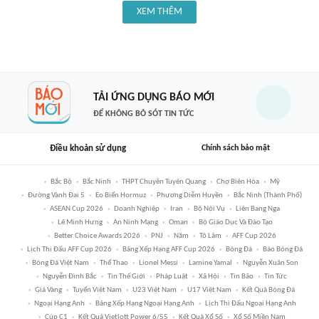
XEM THÊM
TẢI ỨNG DỤNG BÁO MỚI
ĐỂ KHÔNG BỎ SÓT TIN TỨC
Điều khoản sử dụng
Chính sách bảo mật
Bắc Bộ
Bắc Ninh
THPT Chuyên Tuyên Quang
Chợ Biên Hòa
Mỹ
Đường Vành Đai 5
Eo Biển Hormuz
Phương Diễm Huyền
Bắc Ninh (thành Phố)
ASEAN Cup 2026
Doanh Nghiệp
Iran
Bộ Nội Vụ
Liên Bang Nga
Lê Minh Hưng
An Ninh Mạng
Oman
Bộ Giáo Dục Và Đào Tạo
Better Choice Awards 2026
PNJ
Năm
Tô Lâm
AFF Cup 2026
Lịch Thi Đấu AFF Cup 2026
Bảng Xếp Hạng AFF Cup 2026
Bóng Đá
Báo Bóng Đá
Bóng Đá Việt Nam
Thể Thao
Lionel Messi
Lamine Yamal
Nguyễn Xuân Son
Nguyễn Đình Bắc
Tin Thế Giới
Pháp Luật
Xã Hội
Tin Bão
Tin Tức
Giá Vàng
Tuyển Việt Nam
U23 Việt Nam
U17 Việt Nam
Kết Quả Bóng Đá
Ngoại Hạng Anh
Bảng Xếp Hạng Ngoại Hạng Anh
Lịch Thi Đấu Ngoại Hạng Anh
Cúp C1
Kết Quả Vietlott Power 6/55
Kết Quả Xổ Số
Xổ Số Miền Nam