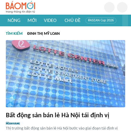
NÓNG
MỚI
VIDEO
CHỦ ĐỀ
#ASEAN Cup 2026
#Trí tuệ nhân tạo
#Mỹ - Iran
#Khám phá Việt Nam
TÌM KIẾM
ĐINH THỊ MỸ LOAN
#Khám phá thế giới
Bất động sản bán lẻ Hà Nội tái định vị
Thị trường bất động sản bán lẻ Hà Nội bước vào giai đoạn tái định vị