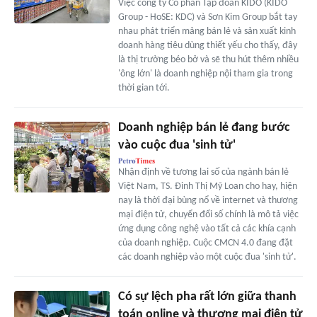
Việc công ty Cổ phần Tập đoàn KIDO (KIDO
Group - HoSE: KDC) và Sơn Kim Group bắt tay
nhau phát triển mảng bán lẻ và sản xuất kinh
doanh hàng tiêu dùng thiết yếu cho thấy, đây
là thị trường béo bở và sẽ thu hút thêm nhiều
'ông lớn' là doanh nghiệp nội tham gia trong
thời gian tới.
Doanh nghiệp bán lẻ đang bước
vào cuộc đua 'sinh tử'
Nhận định về tương lai số của ngành bán lẻ
Việt Nam, TS. Đinh Thị Mỹ Loan cho hay, hiện
nay là thời đại bùng nổ về internet và thương
mại điện tử, chuyển đổi số chính là mô tả việc
ứng dụng công nghệ vào tất cả các khía cạnh
của doanh nghiệp. Cuộc CMCN 4.0 đang đặt
các doanh nghiệp vào một cuộc đua 'sinh tử'.
Có sự lệch pha rất lớn giữa thanh
toán online và thương mại điện tử