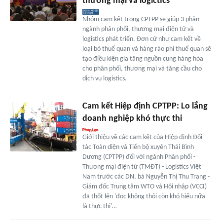
thương mại và logictics
Nhóm cam kết trong CPTPP sẽ giúp 3 phân
ngành phân phối, thương mại điện tử và
logistics phát triển. Đơn cử như cam kết về
loại bỏ thuế quan và hàng rào phi thuế quan sẽ
tạo điều kiện gia tăng nguồn cung hàng hóa
cho phân phối, thương mại và tăng cầu cho
dịch vụ logistics.
Cam kết Hiệp định CPTPP: Lo lắng
doanh nghiệp khó thực thi
Giới thiệu về các cam kết của Hiệp định Đối
tác Toàn diện và Tiến bộ xuyên Thái Bình
Dương (CPTPP) đối với ngành Phân phối -
Thương mại điện tử (TMĐT) - Logistics Việt
Nam trước các DN, bà Nguyễn Thị Thu Trang -
Giám đốc Trung tâm WTO và Hội nhập (VCCI)
đã thốt lên 'đọc không thôi còn khó hiểu nữa
là thực thi'…