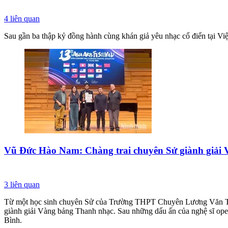
4
liên quan
Sau gần ba thập kỷ đồng hành cùng khán giả yêu nhạc cổ điển tại Vi
Vũ Đức Hào Nam: Chàng trai chuyên Sử giành giải 
3
liên quan
Từ một học sinh chuyên Sử của Trường THPT Chuyên Lương Văn Tụy
giành giải Vàng bảng Thanh nhạc. Sau những dấu ấn của nghệ sĩ op
Bình.