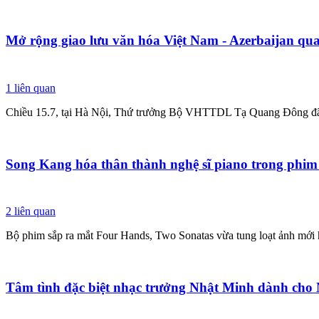
Mở rộng giao lưu văn hóa Việt Nam - Azerbaijan qua
1
liên quan
Chiều 15.7, tại Hà Nội, Thứ trưởng Bộ VHTTDL Tạ Quang Đông đã c
Song Kang hóa thân thành nghệ sĩ piano trong phim
2
liên quan
Bộ phim sắp ra mắt Four Hands, Two Sonatas vừa tung loạt ảnh mới 
Tâm tình đặc biệt nhạc trưởng Nhật Minh dành ch