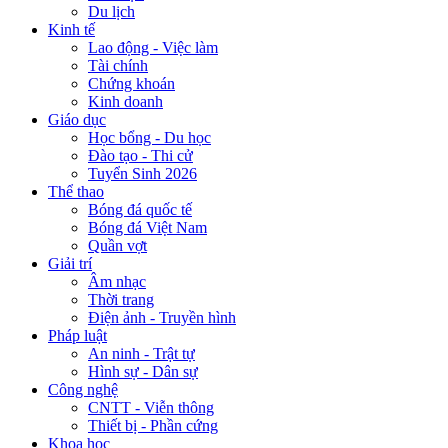
Du lịch
Kinh tế
Lao động - Việc làm
Tài chính
Chứng khoán
Kinh doanh
Giáo dục
Học bổng - Du học
Đào tạo - Thi cử
Tuyển Sinh 2026
Thể thao
Bóng đá quốc tế
Bóng đá Việt Nam
Quần vợt
Giải trí
Âm nhạc
Thời trang
Điện ảnh - Truyền hình
Pháp luật
An ninh - Trật tự
Hình sự - Dân sự
Công nghệ
CNTT - Viễn thông
Thiết bị - Phần cứng
Khoa học