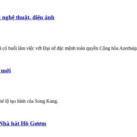
 nghệ thuật, điện ảnh
ó buổi làm việc với Đại sứ đặc mệnh toàn quyền Cộng hòa Azerbaij
 mới
hé lộ tạo hình của Song Kang.
o Nhà hát Hồ Gươm