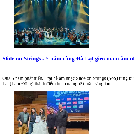
Slide on Strings - 5 năm cùng Đà Lạt gieo mầm âm n
Qua 5 năm phát triển, Trại hè âm nhạc Slide on Strings (SoS) từng b
Lạt (Lâm Đồng) thành điểm hẹn của nghệ thuật, sáng tạo.