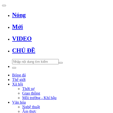
Nóng
Mới
VIDEO
CHỦ ĐỀ
Bóng đá
Thế giới
Xã hội
Thời sự
Giao thông
Môi trường - Khí hậu
Văn hóa
Nghệ thuật
Ẩm thực