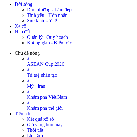
Đời sống
Dinh dưỡng - Làm đẹp
Tình yêu - Hôn nhân
Sức khỏe - Y tế
Xe cộ
Nhà đất
Quản lý - Quy hoạch
Không gian - Kiến trúc
Chủ đề nóng
#
ASEAN Cup 2026
#
Trí tuệ nhân tạo
#
Mỹ - Iran
#
Khám phá Việt Nam
#
Khám phá thế giới
Tiện ích
Kết quả xổ số
Giá vàng hôm nay
Thời tiết
Lịch âm