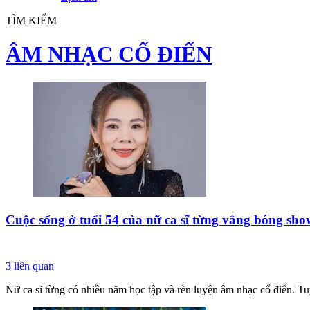
TÌM KIẾM
ÂM NHẠC CỔ ĐIỂN
Cuộc sống ở tuổi 54 của nữ ca sĩ từng vắng bóng sh
3
liên quan
Nữ ca sĩ từng có nhiều năm học tập và rèn luyện âm nhạc cổ điển. Tu