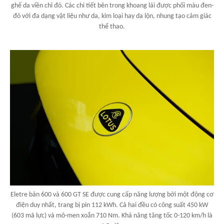
ghế da viền chỉ đỏ. Các chi tiết bên trong khoang lái được phối màu đen-
đỏ với đa dạng vật liệu như da, kim loại hay da lộn, nhung tạo cảm giác
thể thao.
Eletre bản 600 và 600 GT SE được cung cấp năng lượng bởi một động cơ
điện duy nhất, trang bị pin 112 kWh. Cả hai đều có công suất 450 kW
(603 mã lực) và mô-men xoắn 710 Nm. Khả năng tăng tốc 0-120 km/h là