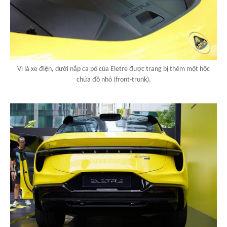
Vì là xe điện, dưới nắp ca pô của Eletre được trang bị thêm một hộc
chứa đồ nhỏ (front-trunk).