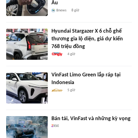
Âu
Bnews
8 giờ
Hyundai Stargazer X 6 chỗ ghế
thương gia lộ diện, giá dự kiến
768 triệu đồng
4 giờ
VinFast Limo Green lắp ráp tại
Indonesia
5 giờ
Bán tải, VinFast và những kỳ vọng