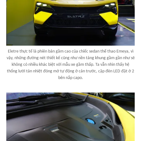
Eletre thực tế là phiên bản gầm cao của chiếc sedan thể thao Emeya, vì
vậy, những đường nét thiết kế cũng như nền tảng khung gầm gần như sẽ
không có nhiều khác biệt với mẫu xe gầm thấp. Ta vẫn nhìn thấy hệ
thống lưới tản nhiệt đóng mở tự động ở cản trước, cặp đèn LED đặt ở 2
bên nắp capo.