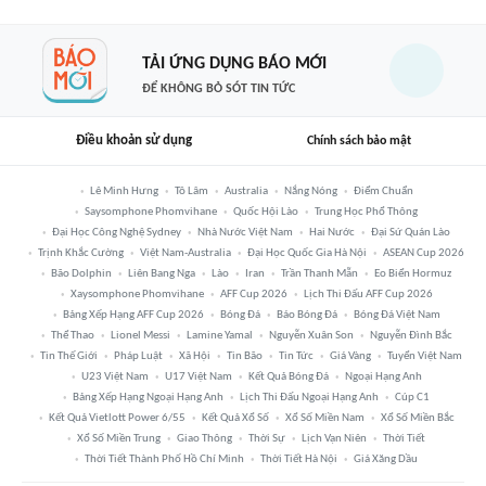
TẢI ỨNG DỤNG BÁO MỚI
ĐỂ KHÔNG BỎ SÓT TIN TỨC
Điều khoản sử dụng
Chính sách bảo mật
Lê Minh Hưng
Tô Lâm
Australia
Nắng Nóng
Điểm Chuẩn
Saysomphone Phomvihane
Quốc Hội Lào
Trung Học Phổ Thông
Đại Học Công Nghệ Sydney
Nhà Nước Việt Nam
Hai Nước
Đại Sứ Quán Lào
Trịnh Khắc Cường
Việt Nam-Australia
Đại Học Quốc Gia Hà Nội
ASEAN Cup 2026
Bão Dolphin
Liên Bang Nga
Lào
Iran
Trần Thanh Mẫn
Eo Biển Hormuz
Xaysomphone Phomvihane
AFF Cup 2026
Lịch Thi Đấu AFF Cup 2026
Bảng Xếp Hạng AFF Cup 2026
Bóng Đá
Báo Bóng Đá
Bóng Đá Việt Nam
Thể Thao
Lionel Messi
Lamine Yamal
Nguyễn Xuân Son
Nguyễn Đình Bắc
Tin Thế Giới
Pháp Luật
Xã Hội
Tin Bão
Tin Tức
Giá Vàng
Tuyển Việt Nam
U23 Việt Nam
U17 Việt Nam
Kết Quả Bóng Đá
Ngoại Hạng Anh
Bảng Xếp Hạng Ngoại Hạng Anh
Lịch Thi Đấu Ngoại Hạng Anh
Cúp C1
Kết Quả Vietlott Power 6/55
Kết Quả Xổ Số
Xổ Số Miền Nam
Xổ Số Miền Bắc
Xổ Số Miền Trung
Giao Thông
Thời Sự
Lịch Vạn Niên
Thời Tiết
Thời Tiết Thành Phố Hồ Chí Minh
Thời Tiết Hà Nội
Giá Xăng Dầu