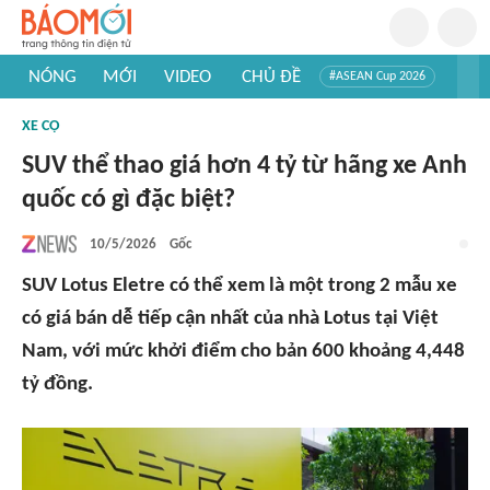
NÓNG
MỚI
VIDEO
CHỦ ĐỀ
#ASEAN Cup 2026
#Tuyển sinh đại học 2026
#Trí tuệ nhân tạo
#Mỹ - Iran
XE CỘ
#Khám phá Việt Nam
#Khám phá thế giới
SUV thể thao giá hơn 4 tỷ từ hãng xe Anh
quốc có gì đặc biệt?
10/5/2026
Gốc
SUV Lotus Eletre có thể xem là một trong 2 mẫu xe
có giá bán dễ tiếp cận nhất của nhà Lotus tại Việt
Nam, với mức khởi điểm cho bản 600 khoảng 4,448
tỷ đồng.