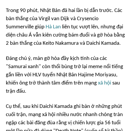
Trong 90 phút, Nhật Bản đã hai lần bị dẫn trước. Các
bàn thắng của Virgil van Dijk và Crysencio
Summerville giúp
Hà Lan
liên tục vượt lên, nhưng đại
diện châu Á vẫn kiên cường bám đuổi và gỡ hòa bằng
2 bàn thắng của Keito Nakamura và Daichi Kamada.
Đáng chú ý, màn gỡ hòa đầy kịch tính của các
"Samurai xanh" còn thổi bùng trở lại meme nổi tiếng
gắn liền với HLV tuyển Nhật Bản Hajime Moriyasu,
khiến ông trở thành tâm điểm trên mạng
xã hội
sau
trận đấu.
Cụ thể, sau khi Daichi Kamada ghi bàn ở những phút
cuối trận, mạng xã hội nhiều nước nhanh chóng tràn
ngập các bài đăng đùa rằng vị chiến lược gia 56 tuổi