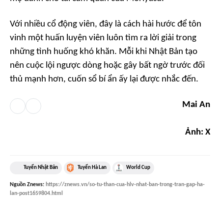
Với nhiều cổ động viên, đây là cách hài hước để tôn
vinh một huấn luyện viên luôn tìm ra lời giải trong
những tình huống khó khăn. Mỗi khi Nhật Bản tạo
nên cuộc lội ngược dòng hoặc gây bất ngờ trước đối
thủ mạnh hơn, cuốn sổ bí ẩn ấy lại được nhắc đến.
Mai An
Ảnh: X
Tuyển Nhật Bản
Tuyển Hà Lan
World Cup
Nguồn
Znews
:
https://znews.vn/so-tu-than-cua-hlv-nhat-ban-trong-tran-gap-ha-
lan-post1659804.html