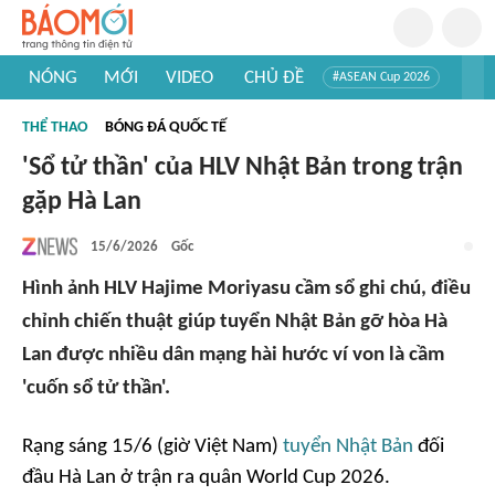
NÓNG
MỚI
VIDEO
CHỦ ĐỀ
#ASEAN Cup 2026
#Trí tuệ nhân tạo
#Mỹ - Iran
#Khám phá Việt Nam
THỂ THAO
BÓNG ĐÁ QUỐC TẾ
#Khám phá thế giới
'Sổ tử thần' của HLV Nhật Bản trong trận
gặp Hà Lan
15/6/2026
Gốc
Hình ảnh HLV Hajime Moriyasu cầm sổ ghi chú, điều
chỉnh chiến thuật giúp tuyển Nhật Bản gỡ hòa Hà
Lan được nhiều dân mạng hài hước ví von là cầm
'cuốn sổ tử thần'.
Rạng sáng 15/6 (giờ Việt Nam)
tuyển Nhật Bản
đối
đầu Hà Lan ở trận ra quân World Cup 2026.