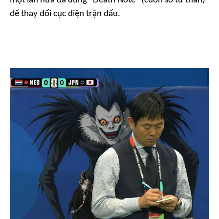
một lần nữa đã dùng "Death Note" (cuốn sổ tử thần)
để thay đổi cục diện trận đấu.