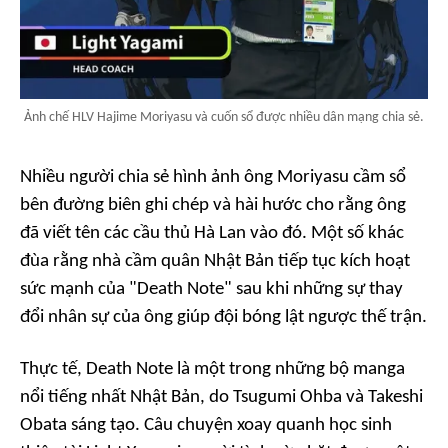
Ảnh chế HLV Hajime Moriyasu và cuốn sổ được nhiều dân mạng chia sẻ.
Nhiều người chia sẻ hình ảnh ông Moriyasu cầm sổ
bên đường biên ghi chép và hài hước cho rằng ông
đã viết tên các cầu thủ Hà Lan vào đó. Một số khác
đùa rằng nhà cầm quân Nhật Bản tiếp tục kích hoạt
sức mạnh của "Death Note" sau khi những sự thay
đổi nhân sự của ông giúp đội bóng lật ngược thế trận.
Thực tế,
Death Note
là một trong những bộ manga
nổi tiếng nhất Nhật Bản, do Tsugumi Ohba và Takeshi
Obata sáng tạo. Câu chuyện xoay quanh học sinh